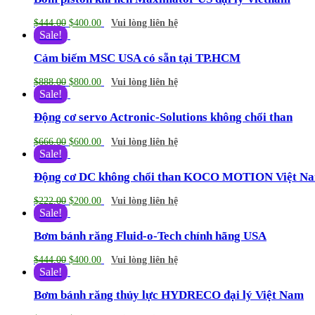
$
444.00
$
400.00
Vui lòng liên hệ
Sale!
Cảm biếm MSC USA có sẵn tại TP.HCM
$
888.00
$
800.00
Vui lòng liên hệ
Sale!
Động cơ servo Actronic-Solutions không chổi than
$
666.00
$
600.00
Vui lòng liên hệ
Sale!
Động cơ DC không chổi than KOCO MOTION Việt N
$
222.00
$
200.00
Vui lòng liên hệ
Sale!
Bơm bánh răng Fluid-o-Tech chính hãng USA
$
444.00
$
400.00
Vui lòng liên hệ
Sale!
Bơm bánh răng thủy lực HYDRECO đại lý Việt Nam