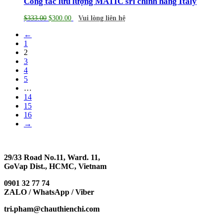
Công tắc lưu lượng MATIC srl chính hãng Italy
$
333.00
$
300.00
Vui lòng liên hệ
←
1
2
3
4
5
…
14
15
16
→
29/33 Road No.11, Ward. 11,
GoVap Dist., HCMC, Vietnam
0901 32 77 74
ZALO / WhatsApp / Viber
tri.pham@chauthienchi.com