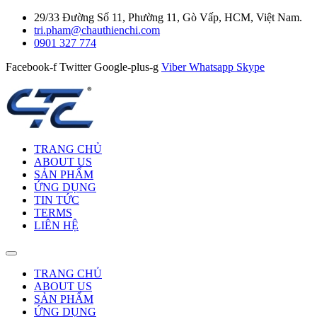
29/33 Đường Số 11, Phường 11, Gò Vấp, HCM, Việt Nam.
tri.pham@chauthienchi.com
0901 327 774
Facebook-f
Twitter
Google-plus-g
Viber
Whatsapp
Skype
TRANG CHỦ
ABOUT US
SẢN PHẨM
ỨNG DỤNG
TIN TỨC
TERMS
LIÊN HỆ
TRANG CHỦ
ABOUT US
SẢN PHẨM
ỨNG DỤNG