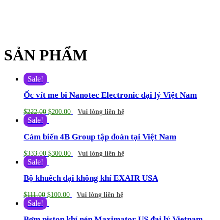
SẢN PHẨM
Sale!
Ốc vít me bi Nanotec Electronic đại lý Việt Nam
$
222.00
$
200.00
Vui lòng liên hệ
Sale!
Cảm biến 4B Group tập đoàn tại Việt Nam
$
333.00
$
300.00
Vui lòng liên hệ
Sale!
Bộ khuếch đại không khí EXAIR USA
$
111.00
$
100.00
Vui lòng liên hệ
Sale!
Bơm piston khí nén Maximator US đại lý Vietnam