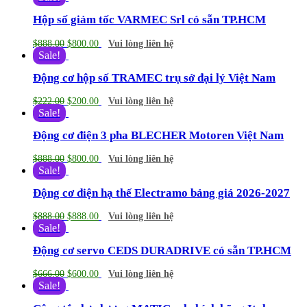
Hộp số giảm tốc VARMEC Srl có sẵn TP.HCM
$
888.00
$
800.00
Vui lòng liên hệ
Sale!
Động cơ hộp số TRAMEC trụ sở đại lý Việt Nam
$
222.00
$
200.00
Vui lòng liên hệ
Sale!
Động cơ điện 3 pha BLECHER Motoren Việt Nam
$
888.00
$
800.00
Vui lòng liên hệ
Sale!
Động cơ điện hạ thế Electramo bảng giá 2026-2027
$
888.00
$
888.00
Vui lòng liên hệ
Sale!
Động cơ servo CEDS DURADRIVE có sẵn TP.HCM
$
666.00
$
600.00
Vui lòng liên hệ
Sale!