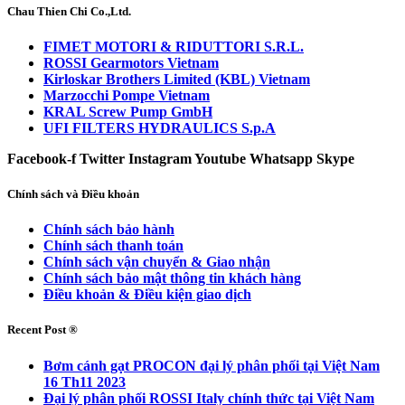
Chau Thien Chi Co.,Ltd.
FIMET MOTORI & RIDUTTORI S.R.L.
ROSSI Gearmotors Vietnam
Kirloskar Brothers Limited (KBL) Vietnam
Marzocchi Pompe Vietnam
KRAL Screw Pump GmbH
UFI FILTERS HYDRAULICS S.p.A
Facebook-f
Twitter
Instagram
Youtube
Whatsapp
Skype
Chính sách và Điều khoản
Chính sách bảo hành
Chính sách thanh toán
Chính sách vận chuyển & Giao nhận
Chính sách bảo mật thông tin khách hàng
Điều khoản & Điều kiện giao dịch
Recent Post ®
Bơm cánh gạt PROCON đại lý phân phối tại Việt Nam
16 Th11 2023
Đại lý phân phối ROSSI Italy chính thức tại Việt Nam