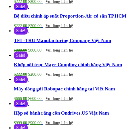
$
222.00
$
200.00
Vui lòng liên hệ
Sale!
Bộ điều chỉnh áp suất Proportion-Air có sẵn TP.HCM
$
222.00
$
200.00
Vui lòng liên hệ
Sale!
TEL-TRU Manufacturing Company Việt Nam
$
888.00
$
800.00
Vui lòng liên hệ
Sale!
Khớp nối trục Mayr Coupling chính hãng Việt Nam
$
222.00
$
200.00
Vui lòng liên hệ
Sale!
Máy đóng gói Robopac chính hãng tại Việt Nam
$
666.00
$
600.00
Vui lòng liên hệ
Sale!
Hộp số bánh răng côn Ondrives.US Việt Nam
$
999.00
$
900.00
Vui lòng liên hệ
Sale!