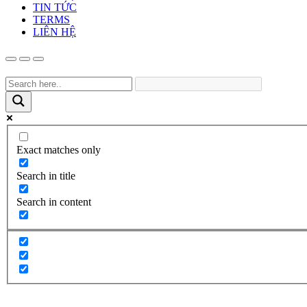
TIN TỨC
TERMS
LIÊN HỆ
Exact matches only
Search in title
Search in content