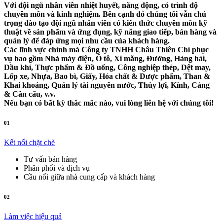
Với đội ngũ nhân viên nhiệt huyết, năng động, có trình độ
chuyên môn và kinh nghiệm. Bên cạnh đó chúng tôi vẫn chú
trọng đào tạo đội ngũ nhân viên có kiến ​​thức chuyên môn kỹ
thuật về sản phẩm và ứng dụng, kỹ năng giao tiếp, bán hàng và
quản lý để đáp ứng mọi nhu cầu của khách hàng.
Các lĩnh vực chính mà Công ty TNHH Châu Thiên Chí phục
vụ bao gồm Nhà máy điện, Ô tô, Xi măng, Đường, Hàng hải,
Dầu khí, Thực phẩm & Đồ uống, Công nghiệp thép, Dệt may,
Lốp xe, Nhựa, Bao bì, Giấy, Hóa chất & Dược phẩm, Than &
Khai khoáng, Quản lý tài nguyên nước, Thủy lợi, Kính, Cảng
& Cần cẩu, v.v.
Nếu bạn có bất kỳ thắc mắc nào, vui lòng liên hệ với chúng tôi!
01
Kết nối chặt chẽ
Tư vấn bán hàng
Phân phối và dịch vụ
Cầu nối giữa nhà cung cấp và khách hàng
02
Làm việc hiệu quả