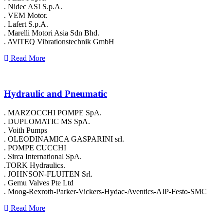
. Nidec ASI S.p.A.
. VEM Motor.
. Lafert S.p.A.
. Marelli Motori Asia Sdn Bhd.
. AViTEQ Vibrationstechnik GmbH
Read More
Hydraulic and Pneumatic
. MARZOCCHI POMPE SpA.
. DUPLOMATIC MS SpA.
. Voith Pumps
. OLEODINAMICA GASPARINI srl.
. POMPE CUCCHI
. Sirca International SpA.
.TORK Hydraulics.
. JOHNSON-FLUITEN Srl.
. Gemu Valves Pte Ltd
. Moog-Rexroth-Parker-Vickers-Hydac-Aventics-AIP-Festo-SMC
Read More