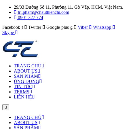
29/33 Đường Số 11, Phường 11, Gò Vấp, HCM, Việt Nam.
tri.pham@chauthienchi.com
0901 327 774
Facebook-f
Twitter
Google-plus-g
Viber
Whatsapp
Skype
TRANG CHỦ
ABOUT US
SẢN PHẨM
ỨNG DỤNG
TIN TỨC
TERMS
LIÊN HỆ
TRANG CHỦ
ABOUT US
SẢN PHẨM