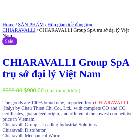
Home
/
SẢN PHẨM
/
Hộp giảm tốc đồng trục
CHIARAVALLI
/ CHIARAVALLI Group SpA trụ sở đại lý Việt
Nam
Sale!
CHIARAVALLI Group SpA
trụ sở đại lý Việt Nam
$
999.00
$
900.00
(Giá tham khảo)
The goods are 100% brand new, imported from
CHIARAVALLI
(Italy) by Chau Thien Chi Co., Ltd., with complete CO and CQ
certificates, guaranteed origin, and offered at the lowest competitive
price in Vietnam.
Chiaravalli Group – Leading Industrial Solutions
Chiaravalli Distributor
Chiaravalli Mechanical Worm