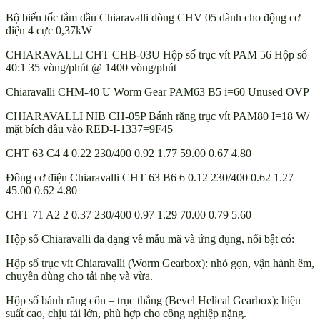
Bộ biến tốc tắm dầu Chiaravalli dòng CHV 05 dành cho động cơ
điện 4 cực 0,37kW
CHIARAVALLI CHT CHB-03U Hộp số trục vít PAM 56 Hộp số
40:1 35 vòng/phút @ 1400 vòng/phút
Chiaravalli CHM-40 U Worm Gear PAM63 B5 i=60 Unused OVP
CHIARAVALLI NIB CH-05P Bánh răng trục vít PAM80 I=18 W/
mặt bích đầu vào RED-I-1337=9F45
CHT 63 C4 4 0.22 230/400 0.92 1.77 59.00 0.67 4.80
Đông cơ điện Chiaravalli CHT 63 B6 6 0.12 230/400 0.62 1.27
45.00 0.62 4.80
CHT 71 A2 2 0.37 230/400 0.97 1.29 70.00 0.79 5.60
Hộp số Chiaravalli đa dạng về mẫu mã và ứng dụng, nổi bật có:
Hộp số trục vít Chiaravalli (Worm Gearbox): nhỏ gọn, vận hành êm,
chuyên dùng cho tải nhẹ và vừa.
Hộp số bánh răng côn – trục thẳng (Bevel Helical Gearbox): hiệu
suất cao, chịu tải lớn, phù hợp cho công nghiệp nặng.