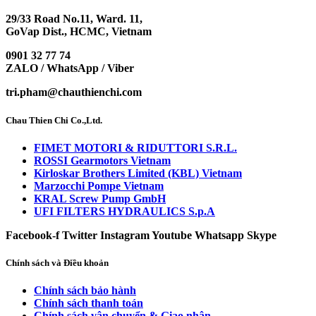
29/33 Road No.11, Ward. 11,
GoVap Dist., HCMC, Vietnam
0901 32 77 74
ZALO / WhatsApp / Viber
tri.pham@chauthienchi.com
Chau Thien Chi Co.,Ltd.
FIMET MOTORI & RIDUTTORI S.R.L.
ROSSI Gearmotors Vietnam
Kirloskar Brothers Limited (KBL) Vietnam
Marzocchi Pompe Vietnam
KRAL Screw Pump GmbH
UFI FILTERS HYDRAULICS S.p.A
Facebook-f
Twitter
Instagram
Youtube
Whatsapp
Skype
Chính sách và Điều khoản
Chính sách bảo hành
Chính sách thanh toán
Chính sách vận chuyển & Giao nhận