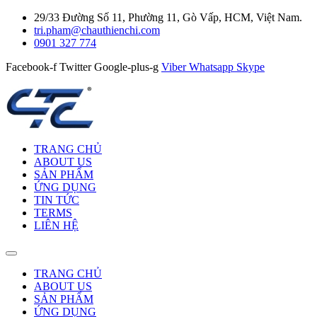
29/33 Đường Số 11, Phường 11, Gò Vấp, HCM, Việt Nam.
tri.pham@chauthienchi.com
0901 327 774
Facebook-f
Twitter
Google-plus-g
Viber
Whatsapp
Skype
TRANG CHỦ
ABOUT US
SẢN PHẨM
ỨNG DỤNG
TIN TỨC
TERMS
LIÊN HỆ
TRANG CHỦ
ABOUT US
SẢN PHẨM
ỨNG DỤNG