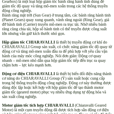
Gearbox) là một loại hộp giảm tốc bánh răng hành tinh dùng để
giảm tốc độ quay và tăng mô-men xoắn trong các hệ thống truyền
động công nghiệp.
Bánh răng mặt trời (Sun Gear) ở trung tâm, các bánh răng hành tinh
(Planet Gears) quay xung quanh, vành răng ngoài (Ring Gear), giá
đỡ hành tinh (Carrier) truyền mô-men ra trục tải. Nhờ nhiều bánh
răng cùng chia tải, hộp số hành tinh có thể truyền được công suất
lớn nhưng vẫn giữ kích thước nhỏ gọn.
Hộp giảm tốc CHIARAVALLI
là thiết bị truyền động cơ khí do
CHIARAVALLI Group sản xuất, có chức năng giảm tốc độ quay từ
động cơ và tăng mô-men xoắn đầu ra để phù hợp với yêu cầu vận
hành của máy móc công nghiệp. Nói đơn giản: Động cơ quay
nhanh – mô-men nhỏ dẫn qua hộp giảm tốc tiếp đến trục ra quay
chậm hơn – lực kéo mạnh hơn.
Động cơ điện CHIARAVALLI
là thiết bị biến đổi điện năng thành
cơ năng do CHIARAVALLI Group (Ý) sản xuất hoặc cung cấp
trong hệ thống truyền động công nghiệp. Động cơ này thường được
dùng độc lập hoặc kết hợp với hộp giảm tốc để tạo thành motor
giảm tốc (geared motor) phục vụ nhiều ứng dụng tự động hóa và
sản xuất công nghiệp.
Motor giảm tốc tích hợp CHIARAVALLI
(Chiaravalli Geared
Motor) là một cụm truyền động đã được tích hợp sẵn động cơ điện