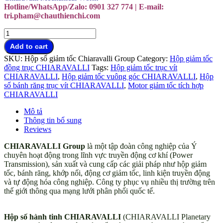
Hotline/WhatsApp/Zalo: 0901 327 774 | E-mail:
tri.pham@chauthienchi.com
CHIARAVALLI
Group
Add to cart
SpA
SKU:
Hộp số giảm tốc Chiaravalli Group
Category:
Hộp giảm tốc
trụ
đồng trục CHIARAVALLI
Tags:
Hộp giảm tốc trục vít
sở
CHIARAVALLI
,
Hộp giảm tốc vuông góc CHIARAVALLI
,
Hộp
đại
số bánh răng trục vít CHIARAVALLI
,
Motor giảm tốc tích hợp
lý
CHIARAVALLI
Việt
Nam
Mô tả
quantity
Thông tin bổ sung
Reviews
CHIARAVALLI Group
là một tập đoàn công nghiệp của Ý
chuyên hoạt động trong lĩnh vực truyền động cơ khí (Power
Transmission), sản xuất và cung cấp các giải pháp như hộp giảm
tốc, bánh răng, khớp nối, động cơ giảm tốc, linh kiện truyền động
và tự động hóa công nghiệp. Công ty phục vụ nhiều thị trường trên
thế giới thông qua mạng lưới phân phối quốc tế.
Động cơ hộp số
CHIARAVALLI trụ sở đại lý Vietnam
Hộp số hành tinh CHIARAVALLI
(CHIARAVALLI Planetary