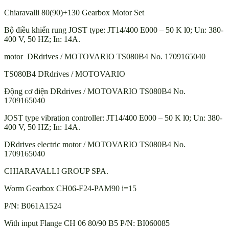
Chiaravalli 80(90)+130 Gearbox Motor Set
Bộ điều khiển rung JOST type: JT14/400 E000 – 50 K l0; Un: 380-
400 V, 50 HZ; In: 14A.
motor DRdrives / MOTOVARIO TS080B4 No. 1709165040
TS080B4 DRdrives / MOTOVARIO
Động cơ điện DRdrives / MOTOVARIO TS080B4 No.
1709165040
JOST type vibration controller: JT14/400 E000 – 50 K l0; Un: 380-
400 V, 50 HZ; In: 14A.
DRdrives electric motor / MOTOVARIO TS080B4 No.
1709165040
CHIARAVALLI GROUP SPA.
Worm Gearbox CH06-F24-PAM90 i=15
P/N: B061A1524
With input Flange CH 06 80/90 B5 P/N: BI060085