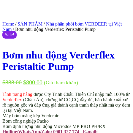
Home
/
SẢN PHẨM
/
Nhà phân phối bơm VERDEER tại Việt
Nam
/ Bơm nhu động Verderflex Peristaltic Pump
Sale!
Bơm nhu động Verderflex
Peristaltic Pump
$
888.00
$
800.00
(Giá tham khảo)
Tình trạng hàng
được Cty Tnhh Châu Thiên Chí nhập mới 100% từ
Verderflex
(Châu Âu), chứng từ CO,CQ đầy đủ, bảo hành xuất xứ
rõ nguồn gốc và đáp ứng giá thành cạnh tranh thấp nhất mà cty đem
lại tại Việt Nam.
Máy bơm màng kép Verderair
Bơm công nghiệp Packo
Bơm định lượng nhu động Microdos MP-PRO PH/RX
Hotline/WhatsApp/Zalo: 0901 327 774 | E-mail: