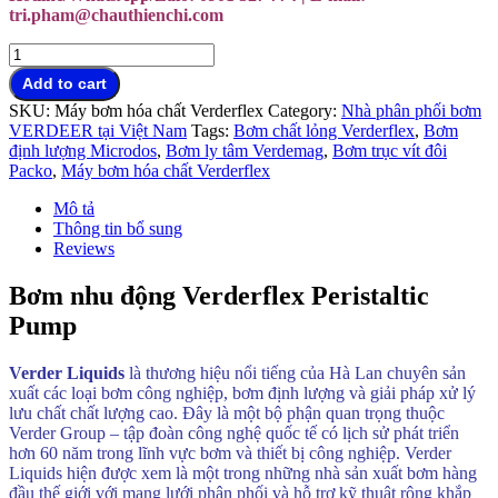
tri.pham@chauthienchi.com
Bơm
nhu
Add to cart
động
SKU:
Máy bơm hóa chất Verderflex
Category:
Nhà phân phối bơm
Verderflex
VERDEER tại Việt Nam
Tags:
Bơm chất lỏng Verderflex
,
Bơm
Peristaltic
định lượng Microdos
,
Bơm ly tâm Verdemag
,
Bơm trục vít đôi
Pump
Packo
,
Máy bơm hóa chất Verderflex
quantity
Mô tả
Thông tin bổ sung
Reviews
Bơm nhu động Verderflex Peristaltic
Pump
Verder Liquids
là thương hiệu nổi tiếng của Hà Lan chuyên sản
xuất các loại bơm công nghiệp, bơm định lượng và giải pháp xử lý
lưu chất chất lượng cao. Đây là một bộ phận quan trọng thuộc
Verder Group – tập đoàn công nghệ quốc tế có lịch sử phát triển
hơn 60 năm trong lĩnh vực bơm và thiết bị công nghiệp. Verder
Liquids hiện được xem là một trong những nhà sản xuất bơm hàng
đầu thế giới với mạng lưới phân phối và hỗ trợ kỹ thuật rộng khắp