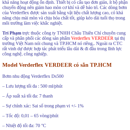
khả năng hoạt động ổn định. Thiết bị có cấu tạo đơn giản, ít bộ phận
chuyển động nên giảm hao mòn cơ khí và dễ bảo trì. Các dòng bơm
của Verderflex được sản xuất bằng vật liệu chất lượng cao, có khả
năng chịu mài mòn và chịu hóa chất tốt, giúp kéo dài tuổi thọ trong
môi trường làm việc khắc nghiệt.
Trí Phạm
trực thuộc công ty TNHH Châu Thiên Chí chuyên cung
cấp và phân phối các dòng sản phẩm
Verderflex VERDEER
tại thị
trường Việt Nam nói chung và TP.HCM nó riêng,. Ngoài ra CTC
rất vinh dự được hợp tác phát triểu lâu dài & đi đầu trong lĩnh lực
công nghệ, công nghiệp.
Model Verderflex VERDEER có sẵn TP.HCM
Bơm nhu động Verderflex Ds500
– Lưu lượng tối đa : 500 ml/phút
– Áp suất xả tối đa: 7 thanh
– Sự chính xác: Sai số trong phạm vi +/- 1%
– Tốc độ: 0,01 – 65 vòng/phút
– Nhiệt độ tối đa: 70 °C