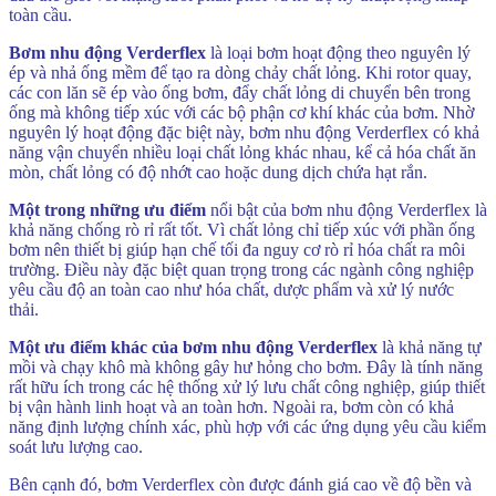
toàn cầu.
Bơm nhu động Verderflex
là loại bơm hoạt động theo nguyên lý
ép và nhả ống mềm để tạo ra dòng chảy chất lỏng. Khi rotor quay,
các con lăn sẽ ép vào ống bơm, đẩy chất lỏng di chuyển bên trong
ống mà không tiếp xúc với các bộ phận cơ khí khác của bơm. Nhờ
nguyên lý hoạt động đặc biệt này, bơm nhu động Verderflex có khả
năng vận chuyển nhiều loại chất lỏng khác nhau, kể cả hóa chất ăn
mòn, chất lỏng có độ nhớt cao hoặc dung dịch chứa hạt rắn.
Một trong những ưu điểm
nổi bật của bơm nhu động Verderflex là
khả năng chống rò rỉ rất tốt. Vì chất lỏng chỉ tiếp xúc với phần ống
bơm nên thiết bị giúp hạn chế tối đa nguy cơ rò rỉ hóa chất ra môi
trường. Điều này đặc biệt quan trọng trong các ngành công nghiệp
yêu cầu độ an toàn cao như hóa chất, dược phẩm và xử lý nước
thải.
Một ưu điểm khác của bơm nhu động Verderflex
là khả năng tự
mồi và chạy khô mà không gây hư hỏng cho bơm. Đây là tính năng
rất hữu ích trong các hệ thống xử lý lưu chất công nghiệp, giúp thiết
bị vận hành linh hoạt và an toàn hơn. Ngoài ra, bơm còn có khả
năng định lượng chính xác, phù hợp với các ứng dụng yêu cầu kiểm
soát lưu lượng cao.
Bên cạnh đó, bơm Verderflex còn được đánh giá cao về độ bền và