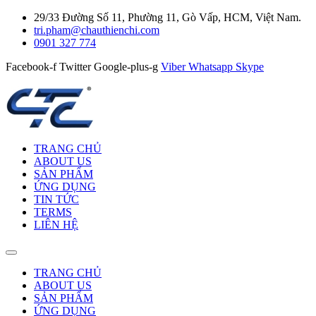
29/33 Đường Số 11, Phường 11, Gò Vấp, HCM, Việt Nam.
tri.pham@chauthienchi.com
0901 327 774
Facebook-f
Twitter
Google-plus-g
Viber
Whatsapp
Skype
TRANG CHỦ
ABOUT US
SẢN PHẨM
ỨNG DỤNG
TIN TỨC
TERMS
LIÊN HỆ
TRANG CHỦ
ABOUT US
SẢN PHẨM
ỨNG DỤNG