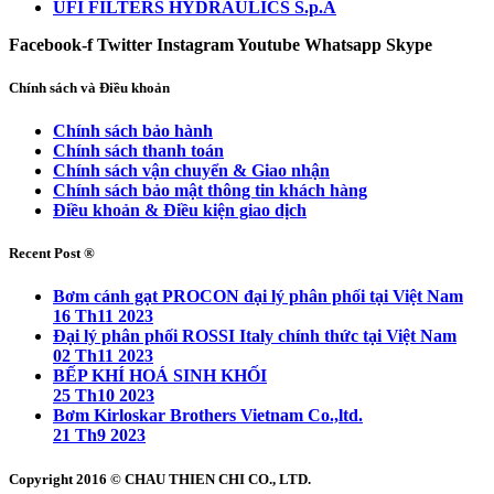
UFI FILTERS HYDRAULICS S.p.A
Facebook-f
Twitter
Instagram
Youtube
Whatsapp
Skype
Chính sách và Điều khoản
Chính sách bảo hành
Chính sách thanh toán
Chính sách vận chuyển & Giao nhận
Chính sách bảo mật thông tin khách hàng
Điều khoản & Điều kiện giao dịch
Recent Post ®
Bơm cánh gạt PROCON đại lý phân phối tại Việt Nam
16 Th11 2023
Đại lý phân phối ROSSI Italy chính thức tại Việt Nam
02 Th11 2023
BẾP KHÍ HOÁ SINH KHỐI
25 Th10 2023
Bơm Kirloskar Brothers Vietnam Co.,ltd.
21 Th9 2023
Copyright 2016 © CHAU THIEN CHI CO., LTD.