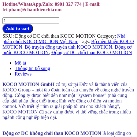
Hotline/WhatsApp/Zalo: 0901 327 774 | E-mail:
tri.pham@chauthienchi.com
Động
cơ
Add to cart
DC
SKU:
Động cơ DC chổi than KOCO MOTION
Category:
Nhà
không
phân phối KOCO MOTION Việt Nam
Tags:
Bộ điều khiển KOCO
chổi
MOTION
,
Bộ truyền động tuyến tính KOCO MOTION
,
Động cơ
than
bước KOCO MOTION
,
Động cơ DC chổi than KOCO MOTION
KOCO
MOTION
Mô tả
Việt
Thông tin bổ sung
Nam
Reviews
quantity
KOCO MOTION GmbH
có trụ sở tại Đức và là thành viên của
KOCO Group – một tập đoàn toàn cầu chuyên về công nghệ truyền
động. Công ty được biết đến như một “system house” (nhà cung
cấp giải pháp tổng thể) trong lĩnh vực động cơ điện và motion
control. Với triết lý “tìm ra giải pháp tối ưu cho khách hàng”,
KOCO MOTION đã xây dựng được vị thế vững chắc trong nhiều
ngành công nghiệp hiện đại.
Động cơ DC không chổi than KOCO
MOTION Việt Nam
Động cơ DC không chổi than KOCO MOTION
là loại động cơ