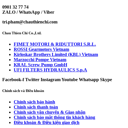
0901 32 77 74
ZALO / WhatsApp / Viber
tri.pham@chauthienchi.com
Chau Thien Chi Co.,Ltd.
FIMET MOTORI & RIDUTTORI S.R.L.
ROSSI Gearmotors Vietnam
Kirloskar Brothers Limited (KBL) Vietnam
Marzocchi Pompe Vietnam
KRAL Screw Pump GmbH
UFI FILTERS HYDRAULICS S.p.A
Facebook-f
Twitter
Instagram
Youtube
Whatsapp
Skype
Chính sách và Điều khoản
Chính sách bảo hành
Chính sách thanh toán
Chính sách vận chuyển & Giao nhận
Chính sách bảo mật thông tin khách hàng
Điều khoản & Điều kiện giao dịch