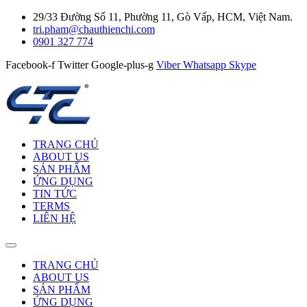
29/33 Đường Số 11, Phường 11, Gò Vấp, HCM, Việt Nam.
tri.pham@chauthienchi.com
0901 327 774
Facebook-f
Twitter
Google-plus-g
Viber
Whatsapp
Skype
TRANG CHỦ
ABOUT US
SẢN PHẨM
ỨNG DỤNG
TIN TỨC
TERMS
LIÊN HỆ
TRANG CHỦ
ABOUT US
SẢN PHẨM
ỨNG DỤNG