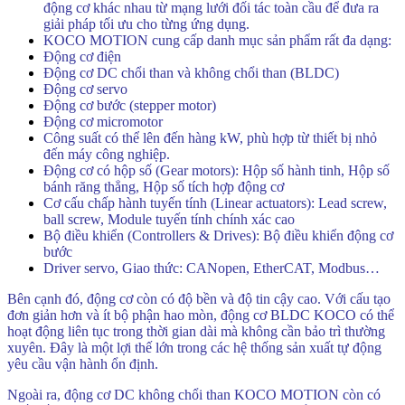
động cơ khác nhau từ mạng lưới đối tác toàn cầu để đưa ra
giải pháp tối ưu cho từng ứng dụng.
KOCO MOTION cung cấp danh mục sản phẩm rất đa dạng:
Động cơ điện
Động cơ DC chổi than và không chổi than (BLDC)
Động cơ servo
Động cơ bước (stepper motor)
Động cơ micromotor
Công suất có thể lên đến hàng kW, phù hợp từ thiết bị nhỏ
đến máy công nghiệp.
Động cơ có hộp số (Gear motors): Hộp số hành tinh, Hộp số
bánh răng thẳng, Hộp số tích hợp động cơ
Cơ cấu chấp hành tuyến tính (Linear actuators): Lead screw,
ball screw, Module tuyến tính chính xác cao
Bộ điều khiển (Controllers & Drives): Bộ điều khiển động cơ
bước
Driver servo, Giao thức: CANopen, EtherCAT, Modbus…
Bên cạnh đó, động cơ còn có độ bền và độ tin cậy cao. Với cấu tạo
đơn giản hơn và ít bộ phận hao mòn, động cơ BLDC KOCO có thể
hoạt động liên tục trong thời gian dài mà không cần bảo trì thường
xuyên. Đây là một lợi thế lớn trong các hệ thống sản xuất tự động
yêu cầu vận hành ổn định.
Ngoài ra, động cơ DC không chổi than KOCO MOTION còn có