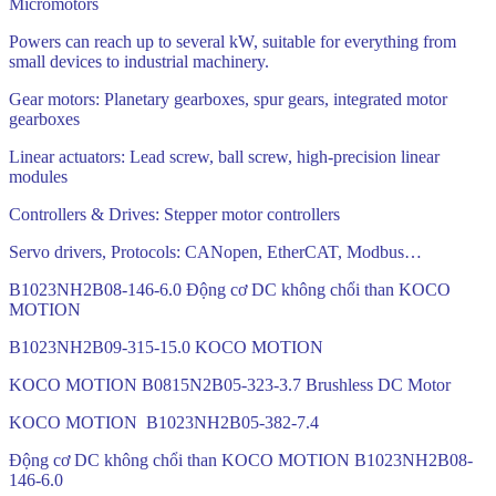
Micromotors
Powers can reach up to several kW, suitable for everything from
small devices to industrial machinery.
Gear motors: Planetary gearboxes, spur gears, integrated motor
gearboxes
Linear actuators: Lead screw, ball screw, high-precision linear
modules
Controllers & Drives: Stepper motor controllers
Servo drivers, Protocols: CANopen, EtherCAT, Modbus…
B1023NH2B08-146-6.0 Động cơ DC không chổi than KOCO
MOTION
B1023NH2B09-315-15.0 KOCO MOTION
KOCO MOTION B0815N2B05-323-3.7 Brushless DC Motor
KOCO MOTION B1023NH2B05-382-7.4
Động cơ DC không chổi than KOCO MOTION B1023NH2B08-
146-6.0