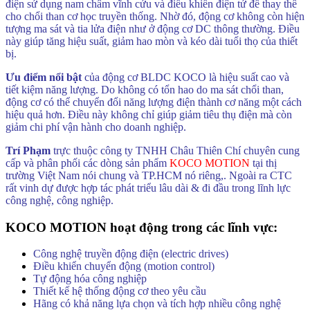
điện sử dụng nam châm vĩnh cửu và điều khiển điện tử để thay thế
cho chổi than cơ học truyền thống. Nhờ đó, động cơ không còn hiện
tượng ma sát và tia lửa điện như ở động cơ DC thông thường. Điều
này giúp tăng hiệu suất, giảm hao mòn và kéo dài tuổi thọ của thiết
bị.
Ưu điểm nổi bật
của động cơ BLDC KOCO là hiệu suất cao và
tiết kiệm năng lượng. Do không có tổn hao do ma sát chổi than,
động cơ có thể chuyển đổi năng lượng điện thành cơ năng một cách
hiệu quả hơn. Điều này không chỉ giúp giảm tiêu thụ điện mà còn
giảm chi phí vận hành cho doanh nghiệp.
Trí Phạm
trực thuộc công ty TNHH Châu Thiên Chí chuyên cung
cấp và phân phối các dòng sản phẩm
KOCO MOTION
tại thị
trường Việt Nam nói chung và TP.HCM nó riêng,. Ngoài ra CTC
rất vinh dự được hợp tác phát triểu lâu dài & đi đầu trong lĩnh lực
công nghệ, công nghiệp.
KOCO MOTION hoạt động trong các lĩnh vực:
Công nghệ truyền động điện (electric drives)
Điều khiển chuyển động (motion control)
Tự động hóa công nghiệp
Thiết kế hệ thống động cơ theo yêu cầu
Hãng có khả năng lựa chọn và tích hợp nhiều công nghệ