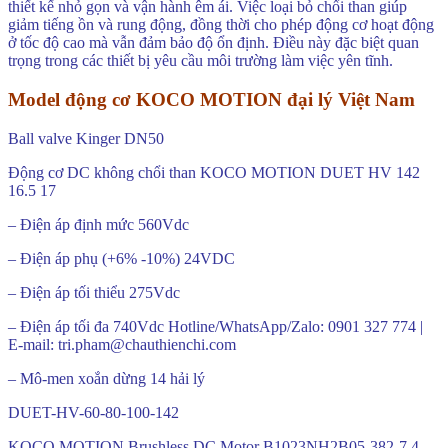
thiết kế nhỏ gọn và vận hành êm ái. Việc loại bỏ chổi than giúp
giảm tiếng ồn và rung động, đồng thời cho phép động cơ hoạt động
ở tốc độ cao mà vẫn đảm bảo độ ổn định. Điều này đặc biệt quan
trọng trong các thiết bị yêu cầu môi trường làm việc yên tĩnh.
Model động cơ KOCO MOTION đại lý Việt Nam
Ball valve Kinger DN50
Động cơ DC không chổi than KOCO MOTION DUET HV 142
16.5 17
– Điện áp định mức 560Vdc
– Điện áp phụ (+6% -10%) 24VDC
– Điện áp tối thiểu 275Vdc
– Điện áp tối đa 740Vdc Hotline/WhatsApp/Zalo: 0901 327 774 |
E-mail: tri.pham@chauthienchi.com
– Mô-men xoắn dừng 14 hải lý
DUET-HV-60-80-100-142
KOCO MOTION Brushless DC Motor B1023NH2B05-382-7.4