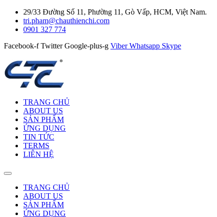
29/33 Đường Số 11, Phường 11, Gò Vấp, HCM, Việt Nam.
tri.pham@chauthienchi.com
0901 327 774
Facebook-f
Twitter
Google-plus-g
Viber
Whatsapp
Skype
TRANG CHỦ
ABOUT US
SẢN PHẨM
ỨNG DỤNG
TIN TỨC
TERMS
LIÊN HỆ
TRANG CHỦ
ABOUT US
SẢN PHẨM
ỨNG DỤNG