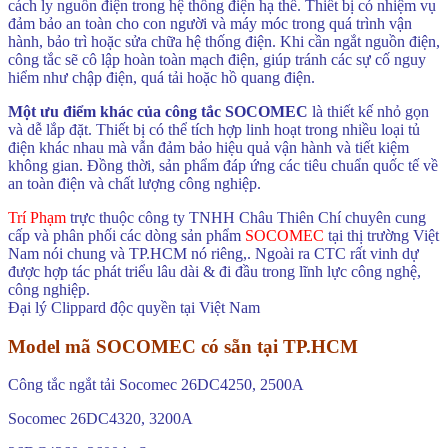
cách ly nguồn điện trong hệ thống điện hạ thế. Thiết bị có nhiệm vụ
đảm bảo an toàn cho con người và máy móc trong quá trình vận
hành, bảo trì hoặc sửa chữa hệ thống điện. Khi cần ngắt nguồn điện,
công tắc sẽ cô lập hoàn toàn mạch điện, giúp tránh các sự cố nguy
hiểm như chập điện, quá tải hoặc hồ quang điện.
Một ưu điểm khác của công tắc SOCOMEC
là thiết kế nhỏ gọn
và dễ lắp đặt. Thiết bị có thể tích hợp linh hoạt trong nhiều loại tủ
điện khác nhau mà vẫn đảm bảo hiệu quả vận hành và tiết kiệm
không gian. Đồng thời, sản phẩm đáp ứng các tiêu chuẩn quốc tế về
an toàn điện và chất lượng công nghiệp.
Trí Phạm
trực thuộc công ty TNHH Châu Thiên Chí chuyên cung
cấp và phân phối các dòng sản phẩm
SOCOMEC
tại thị trường Việt
Nam nói chung và TP.HCM nó riêng,. Ngoài ra CTC rất vinh dự
được hợp tác phát triểu lâu dài & đi đầu trong lĩnh lực công nghệ,
công nghiệp.
Đại lý Clippard độc quyền tại Việt Nam
Model mã SOCOMEC có sẵn tại TP.HCM
Công tắc ngắt tải Socomec 26DC4250, 2500A
Socomec 26DC4320, 3200A