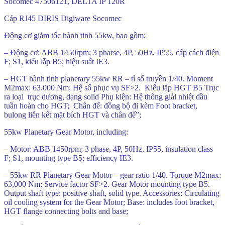
Socomec 47506121, DELTA IP 120R
Cáp RJ45 DIRIS Digiware Socomec
Động cơ giảm tốc hành tinh 55kw, bao gồm:
– Động cơ: ABB 1450rpm; 3 pharse, 4P, 50Hz, IP55, cấp cách điện
F; S1, kiểu lắp B5; hiệu suất IE3.
– HGT hành tinh planetary 55kw RR – tỉ số truyền 1/40. Moment
M2max: 63.000 Nm; Hệ số phục vụ SF>2. Kiểu lắp HGT B5 Trục
ra loại trục dương, dạng solid Phụ kiện: Hệ thống giải nhiệt dầu
tuần hoàn cho HGT; Chân đế: đồng bộ đi kèm Foot bracket,
bulong liên kết mặt bích HGT và chân đế”;
55kw Planetary Gear Motor, including:
– Motor: ABB 1450rpm; 3 phase, 4P, 50Hz, IP55, insulation class
F; S1, mounting type B5; efficiency IE3.
– 55kw RR Planetary Gear Motor – gear ratio 1/40. Torque M2max:
63,000 Nm; Service factor SF>2. Gear Motor mounting type B5.
Output shaft type: positive shaft, solid type. Accessories: Circulating
oil cooling system for the Gear Motor; Base: includes foot bracket,
HGT flange connecting bolts and base;