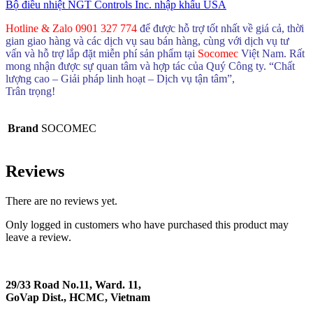
Bộ điều nhiệt NGT Controls Inc. nhập khẩu USA
Hotline & Zalo 0901 327 774
để được hỗ trợ tốt nhất về giá cả, thời
gian giao hàng và các dịch vụ sau bán hàng, cùng với dịch vụ tư
vấn và hỗ trợ lắp đặt miễn phí sản phẩm tại
Socomec
Việt Nam. Rất
mong nhận được sự quan tâm và hợp tác của Quý Công ty. “Chất
lượng cao – Giải pháp linh hoạt – Dịch vụ tận tâm”,
Trân trọng!
Brand
SOCOMEC
Reviews
There are no reviews yet.
Only logged in customers who have purchased this product may
leave a review.
29/33 Road No.11, Ward. 11,
GoVap Dist., HCMC, Vietnam