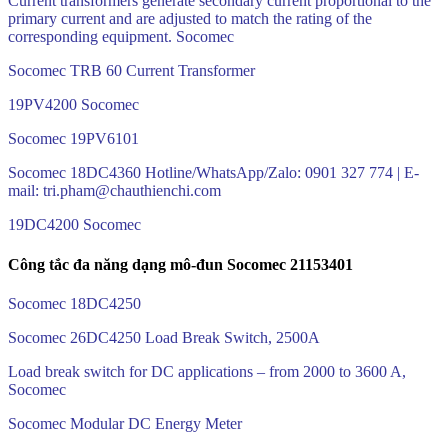
Current transformers generate secondary current proportional to the
primary current and are adjusted to match the rating of the
corresponding equipment. Socomec
Socomec TRB 60 Current Transformer
19PV4200 Socomec
Socomec 19PV6101
Socomec 18DC4360 Hotline/WhatsApp/Zalo: 0901 327 774 | E-
mail: tri.pham@chauthienchi.com
19DC4200 Socomec
Công tắc đa năng dạng mô-đun Socomec 21153401
Socomec 18DC4250
Socomec 26DC4250 Load Break Switch, 2500A
Load break switch for DC applications – from 2000 to 3600 A,
Socomec
Socomec Modular DC Energy Meter