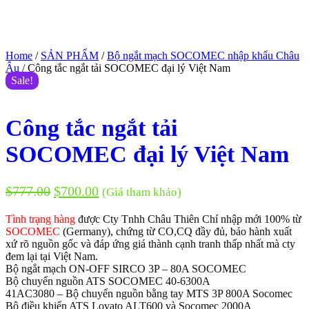
Home
/
SẢN PHẨM
/
Bộ ngắt mạch SOCOMEC nhập khẩu Châu
Âu
/ Công tắc ngắt tải SOCOMEC đại lý Việt Nam
Sale!
Công tắc ngắt tải
SOCOMEC đại lý Việt Nam
$
777.00
$
700.00
(Giá tham khảo)
Tình trạng hàng
được Cty Tnhh Châu Thiên Chí nhập mới 100% từ
SOCOMEC
(Germany), chứng từ CO,CQ đầy đủ, bảo hành xuất
xứ rõ nguồn gốc và đáp ứng giá thành cạnh tranh thấp nhất mà cty
đem lại tại Việt Nam.
Bộ ngắt mạch ON-OFF SIRCO 3P – 80A SOCOMEC
Bộ chuyển nguồn ATS SOCOMEC 40-6300A
41AC3080 – Bộ chuyển nguồn bằng tay MTS 3P 800A Socomec
Bộ điều khiển ATS Lovato ALT600 và Socomec 2000A