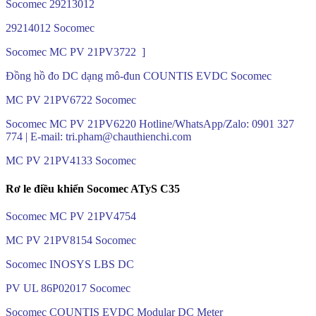
Socomec 29213012
29214012 Socomec
Socomec MC PV 21PV3722 ]
Đồng hồ đo DC dạng mô-đun COUNTIS EVDC Socomec
MC PV 21PV6722 Socomec
Socomec MC PV 21PV6220 Hotline/WhatsApp/Zalo: 0901 327
774 | E-mail: tri.pham@chauthienchi.com
MC PV 21PV4133 Socomec
Rơ le điều khiển Socomec ATyS C35
Socomec MC PV 21PV4754
MC PV 21PV8154 Socomec
Socomec INOSYS LBS DC
PV UL 86P02017 Socomec
Socomec COUNTIS EVDC Modular DC Meter