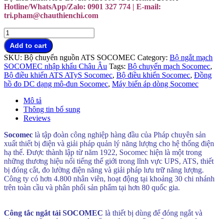
Hotline/WhatsApp/Zalo: 0901 327 774 | E-mail:
tri.pham@chauthienchi.com
Công
tắc
Add to cart
ngắt
SKU:
Bộ chuyển nguồn ATS SOCOMEC
Category:
Bộ ngắt mạch
tải
SOCOMEC nhập khẩu Châu Âu
Tags:
Bộ chuyển mạch Socomec
,
SOCOMEC
Bộ điều khiển ATS ATyS Socomec
,
Bộ điều khiển Socomec
,
Đồng
đại
hồ đo DC dạng mô-đun Socomec
,
Máy biến áp dòng Socomec
lý
Việt
Mô tả
Nam
Thông tin bổ sung
quantity
Reviews
Socomec
là tập đoàn công nghiệp hàng đầu của Pháp chuyên sản
xuất thiết bị điện và giải pháp quản lý năng lượng cho hệ thống điện
hạ thế. Được thành lập từ năm 1922, Socomec hiện là một trong
những thương hiệu nổi tiếng thế giới trong lĩnh vực UPS, ATS, thiết
bị đóng cắt, đo lường điện năng và giải pháp lưu trữ năng lượng.
Công ty có hơn 4.800 nhân viên, hoạt động tại khoảng 30 chi nhánh
trên toàn cầu và phân phối sản phẩm tại hơn 80 quốc gia.
Công tắc
ngắt tải SOCOMEC đại lý Việt Nam
Công tắc ngắt tải SOCOMEC
là thiết bị dùng để đóng ngắt và