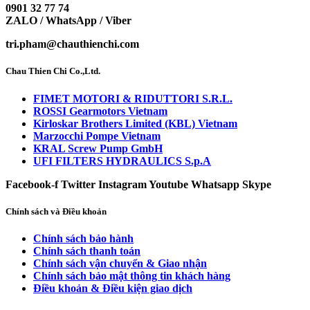
0901 32 77 74
ZALO / WhatsApp / Viber
tri.pham@chauthienchi.com
Chau Thien Chi Co.,Ltd.
FIMET MOTORI & RIDUTTORI S.R.L.
ROSSI Gearmotors Vietnam
Kirloskar Brothers Limited (KBL) Vietnam
Marzocchi Pompe Vietnam
KRAL Screw Pump GmbH
UFI FILTERS HYDRAULICS S.p.A
Facebook-f
Twitter
Instagram
Youtube
Whatsapp
Skype
Chính sách và Điều khoản
Chính sách bảo hành
Chính sách thanh toán
Chính sách vận chuyển & Giao nhận
Chính sách bảo mật thông tin khách hàng
Điều khoản & Điều kiện giao dịch