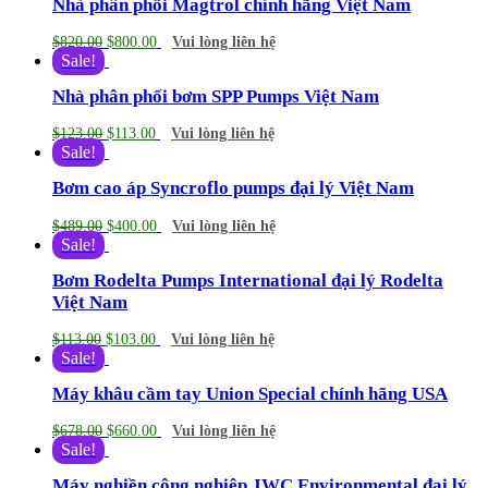
Nhà phân phối Magtrol chính hãng Việt Nam
$
820.00
$
800.00
Vui lòng liên hệ
Sale!
Nhà phân phối bơm SPP Pumps Việt Nam
$
123.00
$
113.00
Vui lòng liên hệ
Sale!
Bơm cao áp Syncroflo pumps đại lý Việt Nam
$
489.00
$
400.00
Vui lòng liên hệ
Sale!
Bơm Rodelta Pumps International đại lý Rodelta
Việt Nam
$
113.00
$
103.00
Vui lòng liên hệ
Sale!
Máy khâu cầm tay Union Special chính hãng USA
$
678.00
$
660.00
Vui lòng liên hệ
Sale!
Máy nghiền công nghiệp JWC Environmental đại lý