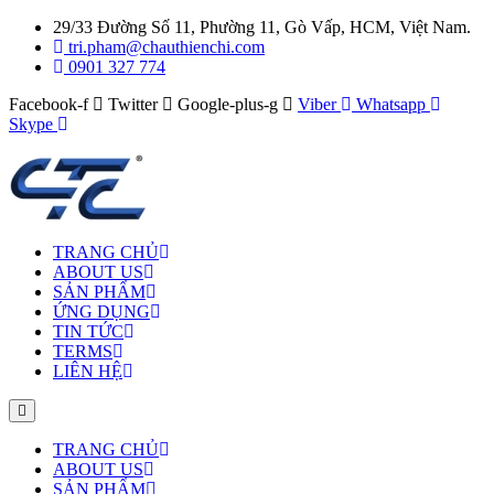
29/33 Đường Số 11, Phường 11, Gò Vấp, HCM, Việt Nam.
tri.pham@chauthienchi.com
0901 327 774
Facebook-f
Twitter
Google-plus-g
Viber
Whatsapp
Skype
TRANG CHỦ
ABOUT US
SẢN PHẨM
ỨNG DỤNG
TIN TỨC
TERMS
LIÊN HỆ
TRANG CHỦ
ABOUT US
SẢN PHẨM