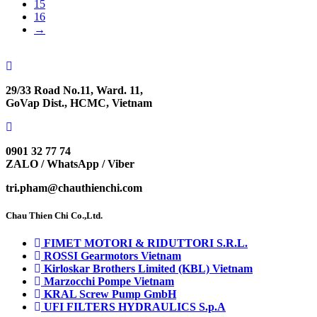
15
16
→
29/33 Road No.11, Ward. 11,
GoVap Dist., HCMC, Vietnam
0901 32 77 74
ZALO / WhatsApp / Viber
tri.pham@chauthienchi.com
Chau Thien Chi Co.,Ltd.
FIMET MOTORI & RIDUTTORI S.R.L.
ROSSI Gearmotors Vietnam
Kirloskar Brothers Limited (KBL) Vietnam
Marzocchi Pompe Vietnam
KRAL Screw Pump GmbH
UFI FILTERS HYDRAULICS S.p.A