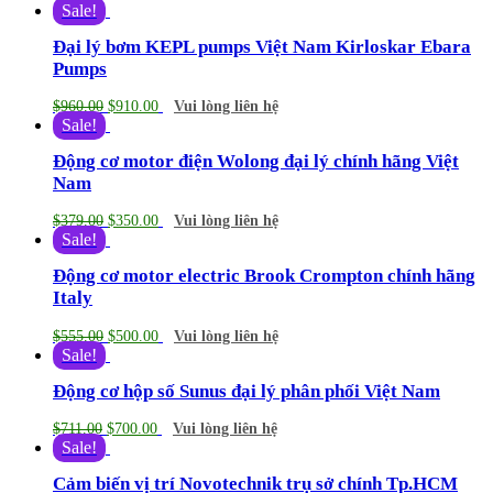
Sale!
Đại lý bơm KEPL pumps Việt Nam Kirloskar Ebara
Pumps
$
960.00
$
910.00
Vui lòng liên hệ
Sale!
Động cơ motor điện Wolong đại lý chính hãng Việt
Nam
$
379.00
$
350.00
Vui lòng liên hệ
Sale!
Động cơ motor electric Brook Crompton chính hãng
Italy
$
555.00
$
500.00
Vui lòng liên hệ
Sale!
Động cơ hộp số Sunus đại lý phân phối Việt Nam
$
711.00
$
700.00
Vui lòng liên hệ
Sale!
Cảm biến vị trí Novotechnik trụ sở chính Tp.HCM