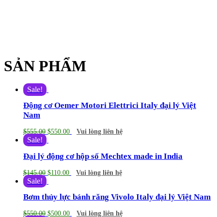
SẢN PHẨM
Sale!
Động cơ Oemer Motori Elettrici Italy đại lý Việt
Nam
$
555.00
$
550.00
Vui lòng liên hệ
Sale!
Đại lý động cơ hộp số Mechtex made in India
$
145.00
$
110.00
Vui lòng liên hệ
Sale!
Bơm thủy lực bánh răng Vivolo Italy đại lý Việt Nam
$
550.00
$
500.00
Vui lòng liên hệ