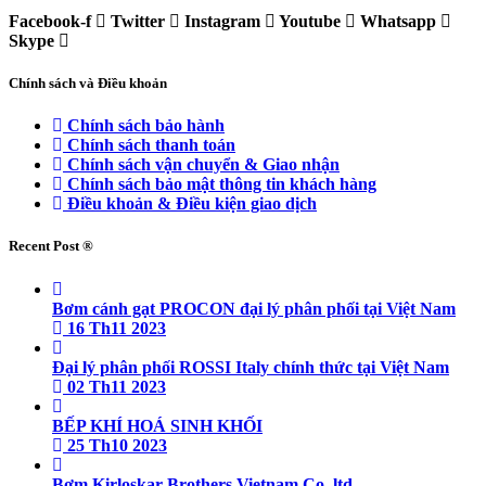
Facebook-f
Twitter
Instagram
Youtube
Whatsapp
Skype
Chính sách và Điều khoản
Chính sách bảo hành
Chính sách thanh toán
Chính sách vận chuyển & Giao nhận
Chính sách bảo mật thông tin khách hàng
Điều khoản & Điều kiện giao dịch
Recent Post ®
Bơm cánh gạt PROCON đại lý phân phối tại Việt Nam
16 Th11 2023
Đại lý phân phối ROSSI Italy chính thức tại Việt Nam
02 Th11 2023
BẾP KHÍ HOÁ SINH KHỐI
25 Th10 2023
Bơm Kirloskar Brothers Vietnam Co.,ltd.