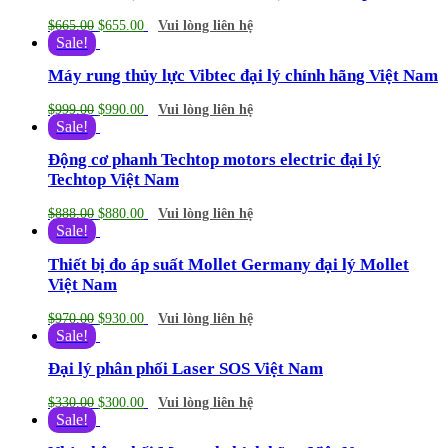
$
665.00
$
655.00
Vui lòng liên hệ
Sale!
Máy rung thủy lực Vibtec đại lý chính hãng Việt Nam
$
999.00
$
990.00
Vui lòng liên hệ
Sale!
Động cơ phanh Techtop motors electric đại lý
Techtop Việt Nam
$
888.00
$
880.00
Vui lòng liên hệ
Sale!
Thiết bị đo áp suất Mollet Germany đại lý Mollet
Việt Nam
$
970.00
$
930.00
Vui lòng liên hệ
Sale!
Đại lý phân phối Laser SOS Việt Nam
$
330.00
$
300.00
Vui lòng liên hệ
Sale!