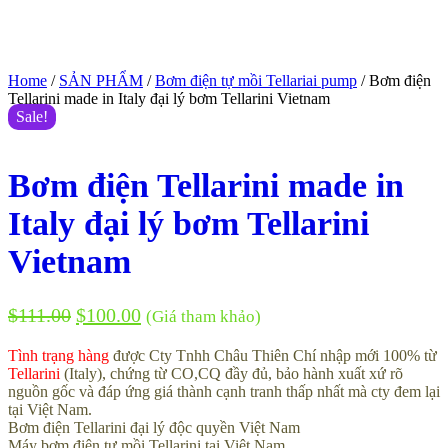
Home
/
SẢN PHẨM
/
Bơm điện tự mồi Tellariai pump
/ Bơm điện
Tellarini made in Italy đại lý bơm Tellarini Vietnam
Sale!
Bơm điện Tellarini made in
Italy đại lý bơm Tellarini
Vietnam
$
111.00
$
100.00
(Giá tham khảo)
Tình trạng hàng
được Cty Tnhh Châu Thiên Chí nhập mới 100% từ
Tellarini
(Italy), chứng từ CO,CQ đầy đủ, bảo hành xuất xứ rõ
nguồn gốc và đáp ứng giá thành cạnh tranh thấp nhất mà cty đem lại
tại Việt Nam.
Bơm điện Tellarini đại lý độc quyền Việt Nam
Máy bơm điện tự mồi Tellarini tại Việt Nam