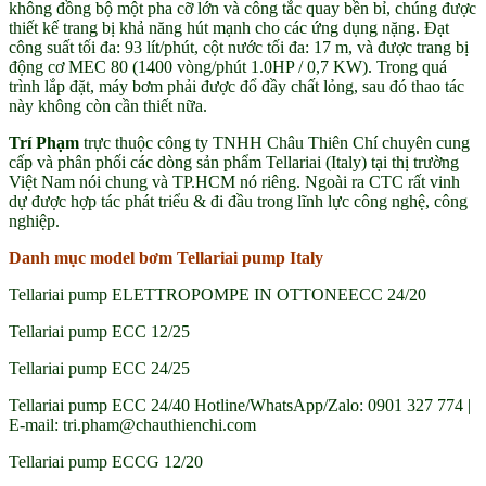
không đồng bộ một pha cỡ lớn và công tắc quay bền bỉ, chúng được
thiết kế trang bị khả năng hút mạnh cho các ứng dụng nặng. Đạt
công suất tối đa: 93 lít/phút, cột nước tối đa: 17 m, và được trang bị
động cơ MEC 80 (1400 vòng/phút 1.0HP / 0,7 KW). Trong quá
trình lắp đặt, máy bơm phải được đổ đầy chất lỏng, sau đó thao tác
này không còn cần thiết nữa.
Trí Phạm
trực thuộc công ty TNHH Châu Thiên Chí chuyên cung
cấp và phân phối các dòng sản phẩm Tellariai (Italy) tại thị trường
Việt Nam nói chung và TP.HCM nó riêng. Ngoài ra CTC rất vinh
dự được hợp tác phát triểu & đi đầu trong lĩnh lực công nghệ, công
nghiệp.
Danh mục model bơm Tellariai pump Italy
Tellariai pump ELETTROPOMPE IN OTTONEECC 24/20
Tellariai pump ECC 12/25
Tellariai pump ECC 24/25
Tellariai pump ECC 24/40 Hotline/WhatsApp/Zalo: 0901 327 774 |
E-mail: tri.pham@chauthienchi.com
Tellariai pump ECCG 12/20