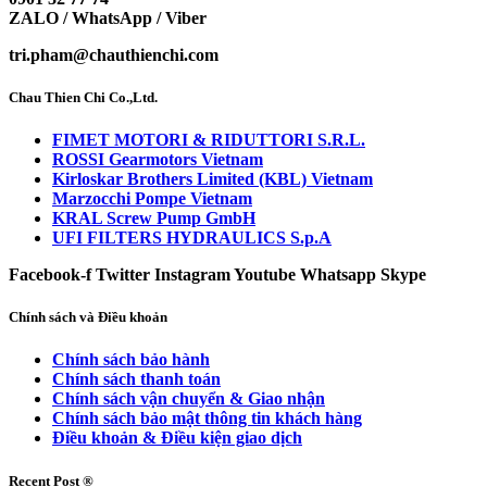
ZALO / WhatsApp / Viber
tri.pham@chauthienchi.com
Chau Thien Chi Co.,Ltd.
FIMET MOTORI & RIDUTTORI S.R.L.
ROSSI Gearmotors Vietnam
Kirloskar Brothers Limited (KBL) Vietnam
Marzocchi Pompe Vietnam
KRAL Screw Pump GmbH
UFI FILTERS HYDRAULICS S.p.A
Facebook-f
Twitter
Instagram
Youtube
Whatsapp
Skype
Chính sách và Điều khoản
Chính sách bảo hành
Chính sách thanh toán
Chính sách vận chuyển & Giao nhận
Chính sách bảo mật thông tin khách hàng
Điều khoản & Điều kiện giao dịch
Recent Post ®