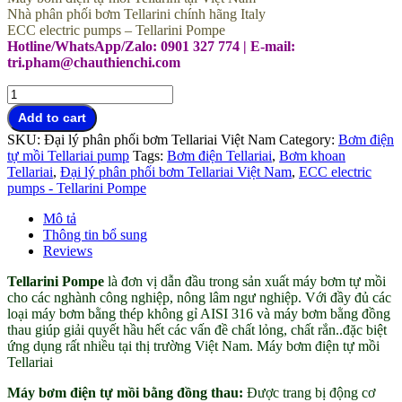
Nhà phân phối bơm Tellarini chính hãng Italy
ECC electric pumps – Tellarini Pompe
Hotline/WhatsApp/Zalo: 0901 327 774 | E-mail:
tri.pham@chauthienchi.com
Bơm
điện
Add to cart
Tellarini
SKU:
Đại lý phân phối bơm Tellariai Việt Nam
Category:
Bơm điện
made
tự mồi Tellariai pump
Tags:
Bơm điện Tellariai
,
Bơm khoan
in
Tellariai
,
Đại lý phân phối bơm Tellariai Việt Nam
,
ECC electric
Italy
pumps - Tellarini Pompe
đại
lý
Mô tả
bơm
Thông tin bổ sung
Tellarini
Reviews
Vietnam
quantity
Tellarini Pompe
là đơn vị dẫn đầu trong sản xuất máy bơm tự mồi
cho các nghành công nghiệp, nông lâm ngư nghiệp. Với đầy đủ các
loại máy bơm bằng thép không gỉ AISI 316 và máy bơm bằng đồng
thau giúp giải quyết hầu hết các vấn đề chất lỏng, chất rắn..đặc biệt
ứng dụng rất nhiều tại thị trường Việt Nam. Máy bơm điện tự mồi
Tellariai
Máy bơm điện tự mồi bằng đồng thau:
Được trang bị động cơ