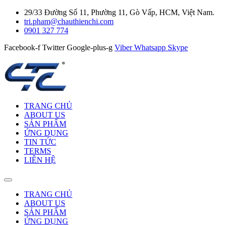
29/33 Đường Số 11, Phường 11, Gò Vấp, HCM, Việt Nam.
tri.pham@chauthienchi.com
0901 327 774
Facebook-f
Twitter
Google-plus-g
Viber
Whatsapp
Skype
TRANG CHỦ
ABOUT US
SẢN PHẨM
ỨNG DỤNG
TIN TỨC
TERMS
LIÊN HỆ
TRANG CHỦ
ABOUT US
SẢN PHẨM
ỨNG DỤNG