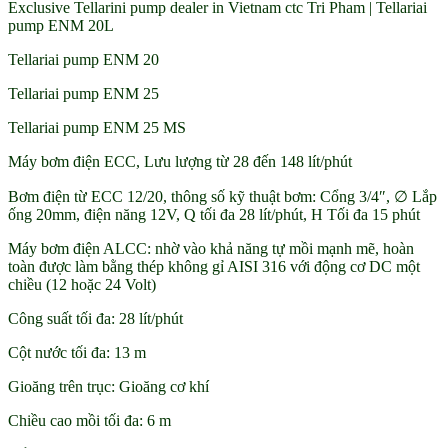
Exclusive Tellarini pump dealer in Vietnam ctc Tri Pham | Tellariai
pump ENM 20L
Tellariai pump ENM 20
Tellariai pump ENM 25
Tellariai pump ENM 25 MS
Máy bơm điện ECC, Lưu lượng từ 28 đến 148 lít/phút
Bơm điện từ ECC 12/20, thông số kỹ thuật bơm: Cổng 3/4″, ∅ Lắp
ống 20mm, điện năng 12V, Q tối đa 28 lít/phút, H Tối đa 15 phút
Máy bơm điện ALCC: nhờ vào khả năng tự mồi mạnh mẽ, hoàn
toàn được làm bằng thép không gỉ AISI 316 với động cơ DC một
chiều (12 hoặc 24 Volt)
Công suất tối đa: 28 lít/phút
Cột nước tối đa: 13 m
Gioăng trên trục: Gioăng cơ khí
Chiều cao mồi tối đa: 6 m