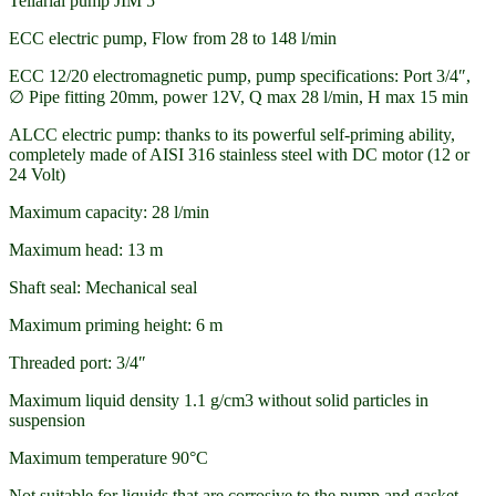
Tellariai pump JIM 5
ECC electric pump, Flow from 28 to 148 l/min
ECC 12/20 electromagnetic pump, pump specifications: Port 3/4″,
∅ Pipe fitting 20mm, power 12V, Q max 28 l/min, H max 15 min
ALCC electric pump: thanks to its powerful self-priming ability,
completely made of AISI 316 stainless steel with DC motor (12 or
24 Volt)
Maximum capacity: 28 l/min
Maximum head: 13 m
Shaft seal: Mechanical seal
Maximum priming height: 6 m
Threaded port: 3/4″
Maximum liquid density 1.1 g/cm3 without solid particles in
suspension
Maximum temperature 90°C
Not suitable for liquids that are corrosive to the pump and gasket