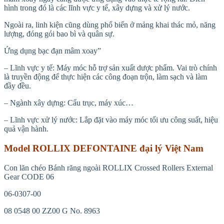
hình trong đó là các lĩnh vực y tế, xây dựng và xử lý nước.
Ngoài ra, linh kiện cũng dùng phổ biến ở mảng khai thác mỏ, năng
lượng, đóng gói bao bì và quân sự.
Ứng dụng bạc đạn mâm xoay”
– Lĩnh vực y tế: Máy móc hỗ trợ sản xuất dược phẩm. Vai trò chính
là truyền động để thực hiện các công đoạn trộn, làm sạch và làm
đầy đều.
– Ngành xây dựng: Cẩu trục, máy xúc…
– Lĩnh vực xử lý nước: Lắp đặt vào máy móc tối ưu công suất, hiệu
quả vận hành.
Model ROLLIX DEFONTAINE đại lý Việt Nam
Con lăn chéo Bánh răng ngoài ROLLIX Crossed Rollers External
Gear CODE 06
06-0307-00
08 0548 00 ZZ00 G No. 8963