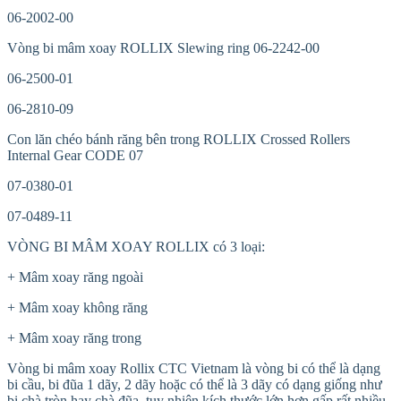
06-2002-00
Vòng bi mâm xoay ROLLIX Slewing ring 06-2242-00
06-2500-01
06-2810-09
Con lăn chéo bánh răng bên trong ROLLIX Crossed Rollers
Internal Gear CODE 07
07-0380-01
07-0489-11
VÒNG BI MÂM XOAY ROLLIX có 3 loại:
+ Mâm xoay răng ngoài
+ Mâm xoay không răng
+ Mâm xoay răng trong
Vòng bi mâm xoay Rollix CTC Vietnam là vòng bi có thể là dạng
bi cầu, bi đũa 1 dãy, 2 dãy hoặc có thể là 3 dãy có dạng giống như
bi chà tròn hay chà đũa, tuy nhiên kích thước lớn hơn gấp rất nhiều