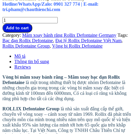
Hotline/WhatsApp/Zalo: 0901 327 774 | E-mail:
tri.pham@chauthienchi.com
Vòng
bi
Add to cart
bạc
Category:
Mâm xoay bánh răng Rollix Defontaine Germany
Tags:
đạn
Bạc đạn Rollix Defontaine
,
Đại lý Rollix Defontaine Việt Nam
,
mâm
Rollix Defontaine Group
,
Vòng bi Rollix Defontaine
xoay
ROLLIX
Mô tả
Defontaine
Thông tin bổ sung
có
Reviews
sẵn
quantity
Vòng bi mâm xoay bánh răng – Mâm xoay bạc đạn Rollix
Defontaine
là một trong những thiết bị được nhóm Defontaine là
những chuyên gia trong trong các vòng bi mâm xoay đặc biệt có
đường kính từ 100mm đến 6000mm, Có cả loại có răng và không
răng phù hợp cho tất cả các ứng dụng.
ROLLIX Defontaine Group
là nhà sản xuất đẳng cấp thế giới,
chuyên về vòng xoay – cánh xoay từ năm 1969. Rollix đã phát triển
chuyên môn của mình trong nhiều năm trên quy mô quốc tế và hiện
xuất khẩu 95% sản lượng của mình tới hơn 65 quốc gia trên khắp
năm châu lục. Tại Việt Nam, Công ty TNHH Châu Thiên Chí tự