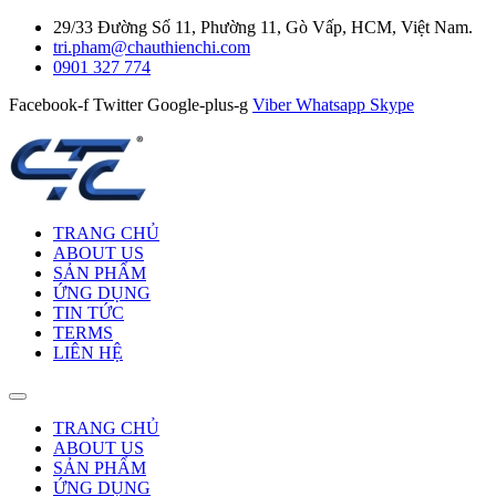
29/33 Đường Số 11, Phường 11, Gò Vấp, HCM, Việt Nam.
tri.pham@chauthienchi.com
0901 327 774
Facebook-f
Twitter
Google-plus-g
Viber
Whatsapp
Skype
TRANG CHỦ
ABOUT US
SẢN PHẨM
ỨNG DỤNG
TIN TỨC
TERMS
LIÊN HỆ
TRANG CHỦ
ABOUT US
SẢN PHẨM
ỨNG DỤNG