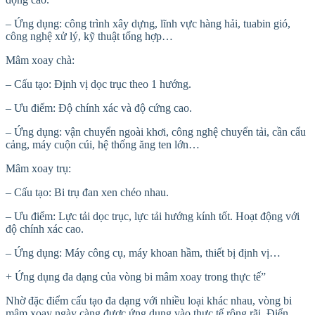
– Ứng dụng: công trình xây dựng, lĩnh vực hàng hải, tuabin gió,
công nghệ xử lý, kỹ thuật tổng hợp…
Mâm xoay chà:
– Cấu tạo: Định vị dọc trục theo 1 hướng.
– Ưu điểm: Độ chính xác và độ cứng cao.
– Ứng dụng: vận chuyển ngoài khơi, công nghệ chuyển tải, cần cẩu
cảng, máy cuộn cúi, hệ thống ăng ten lớn…
Mâm xoay trụ:
– Cấu tạo: Bi trụ đan xen chéo nhau.
– Ưu điểm: Lực tải dọc trục, lực tải hướng kính tốt. Hoạt động với
độ chính xác cao.
– Ứng dụng: Máy công cụ, máy khoan hầm, thiết bị định vị…
+ Ứng dụng đa dạng của vòng bi mâm xoay trong thực tế”
Nhờ đặc điểm cấu tạo đa dạng với nhiều loại khác nhau, vòng bi
mâm xoay ngày càng được ứng dụng vào thực tế rộng rãi. Điển