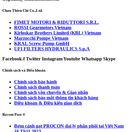
Chau Thien Chi Co.,Ltd.
FIMET MOTORI & RIDUTTORI S.R.L.
ROSSI Gearmotors Vietnam
Kirloskar Brothers Limited (KBL) Vietnam
Marzocchi Pompe Vietnam
KRAL Screw Pump GmbH
UFI FILTERS HYDRAULICS S.p.A
Facebook-f
Twitter
Instagram
Youtube
Whatsapp
Skype
Chính sách và Điều khoản
Chính sách bảo hành
Chính sách thanh toán
Chính sách vận chuyển & Giao nhận
Chính sách bảo mật thông tin khách hàng
Điều khoản & Điều kiện giao dịch
Recent Post ®
Bơm cánh gạt PROCON đại lý phân phối tại Việt Nam
16 Th11 2023