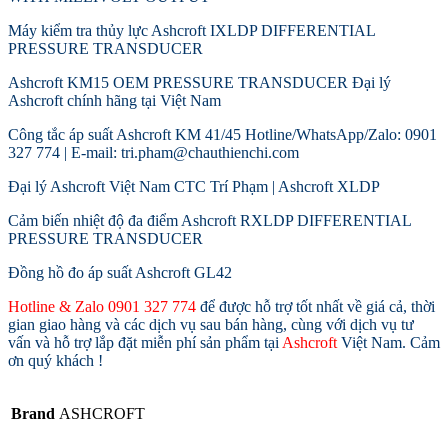
Máy kiểm tra thủy lực Ashcroft IXLDP DIFFERENTIAL
PRESSURE TRANSDUCER
Ashcroft KM15 OEM PRESSURE TRANSDUCER Đại lý
Ashcroft chính hãng tại Việt Nam
Công tắc áp suất Ashcroft KM 41/45 Hotline/WhatsApp/Zalo: 0901
327 774 | E-mail: tri.pham@chauthienchi.com
Đại lý Ashcroft Việt Nam CTC Trí Phạm | Ashcroft XLDP
Cảm biến nhiệt độ đa điểm Ashcroft RXLDP DIFFERENTIAL
PRESSURE TRANSDUCER
Đồng hồ đo áp suất Ashcroft GL42
Hotline & Zalo 0901 327 774
để được hỗ trợ tốt nhất về giá cả, thời
gian giao hàng và các dịch vụ sau bán hàng, cùng với dịch vụ tư
vấn và hỗ trợ lắp đặt miễn phí sản phẩm tại
Ashcroft
Việt Nam. Cảm
ơn quý khách !
Brand
ASHCROFT