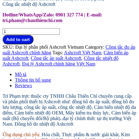
Công tắc nhiệt độ Ashcroft
Hotline/WhatsApp/Zalo: 0901 327 774 | E-mail:
tri.pham@chauthienchi.com
Đồng
hồ
Add to cart
đo
SKU:
Đại lý phân phối Ashcroft Vietnam
Category:
Công tắc đo áp
áp
suất Ashcroft chính hãng
Tags:
Ashcroft Việt Nam
,
Cảm biến áp
suất
suất Ashcroft
,
Công tắc áp suất Ashcroft
,
Công tắc nhiệt độ
Ashcroft
Ashcroft
,
Đại lý Ashcroft chính hãng Việt Nam
đại
lý
Mô tả
Việt
Thông tin bổ sung
Nam
Reviews
quantity
Trí Phạm trực thuộc cty TNHH Châu Thiên Chí chuyên cung cấp
và phân phối thiết bị Ashcroft như: đồng hồ đo áp suất, đồng hồ đo
lưu lượng, công tắc áp suất, công tắc nhiệt độ, Cảm biến nhiệt độ đa
điểm, Cảm biến nhiệt độ OEM, Máy kiểm tra thủy lực, Cảm biến áp
suất (Bộ chuyển đổi/Bộ phát)..đại lý chính thức tại thị trường Việt
Nam. Đồng hồ đo nhiệt độ Ashcroft
Ứng dụng chủ yếu:
Hóa chất, Thực phẩm & nước giải khát, Kim