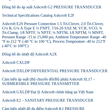
Đồng hồ đo áp suất Ashcroft G2 PRESSURE TRANSDUCER
Technical Specifications Catalog Ashcroft E2F
Ashcroft E2S Pressure Connection 1.5 Tri-Clover, 2.0 Tri-Clover,
G¼ B, G¼ A Type E ½ FNPT, 7⁄16-20 SAE M, VCR, VCO, ¾
Tri-Clamp, 1⁄8 NPTF, ¼ NPTF, ¼ NPTM, 1⁄8 NPTM, ½ MNPT,
Pressure Range -15 to 15,000 psi, Ambient Temperature Range -40
°F to 212 °F (-40 °C to 100 °C), Process Temperature -40 to 212°F
(-40°C to 100°C)
Đồng hồ đo nhiệt độ Ashcroft A2X
Ashcroft CXLDP
Ashcroft DXLDP DIFFERENTIAL PRESSURE TRANSDUCER
Cảm biến áp suất (Bộ chuyển đổi/Bộ phát) Ashcroft SL17 –
SUBMERSIBLE PRESSURE TRANSMITTER
Ashcroft GXLDP Đại lý Ashcroft chính hãng tại Việt Nam
Ashcroft E2 – SANITARY PRESSURE TRANSDUCER
Cảm biến nhiệt độ đa điểm Ashcroft K1 PRESSURE