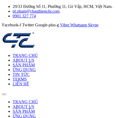
29/33 Đường Số 11, Phường 11, Gò Vấp, HCM, Việt Nam.
tri.pham@chauthienchi.com
0901 327 774
Facebook-f
Twitter
Google-plus-g
Viber
Whatsapp
Skype
TRANG CHỦ
ABOUT US
SẢN PHẨM
ỨNG DỤNG
TIN TỨC
TERMS
LIÊN HỆ
TRANG CHỦ
ABOUT US
SẢN PHẨM
ỨNG DỤNG