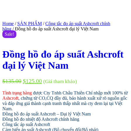
Home
/
SẢN PHẨM
/
Công tắc đo áp suất Ashcroft chính
hãng
/ Đồng hồ đo áp suất Ashcroft đại lý Việt Nam
Sale!
Đồng hồ đo áp suất Ashcroft
đại lý Việt Nam
$
135.00
$
125.00
(Giá tham khảo)
Tình trạng hàng
được Cty Tnhh Châu Thiên Chí nhập mới 100% từ
Ashcroft
, chứng từ CO,CQ đầy đủ, bảo hành xuất xứ rõ nguồn gốc
và đáp ứng giá thành cạnh tranh thấp nhất mà cty đem lại tại Việt
Nam.
Đồng hồ đo áp suất Ashcroft – Đại lý Việt Nam
Đồng hồ đo nhiệt độ Ashcroft chính hãng
Công tắc áp suất Ashcroft
Cảm biến áp suất Ashcroft (Bộ chuyển đổi/Bộ phát)