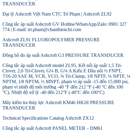
TRANSDUCER
Đại lý Ashcroft Việt Nam CTC Trí Phạm | Ashcroft ZL92
Công tắc áp suất Ashcroft GV Hotline/WhatsApp/Zalo: 0901 327
774 | E-mail: tri.pham@chauthienchi.com
Ashcroft ZL91 FLUOROPOLYMER PRESSURE
TRANSDUCER
Đồng hồ đo áp suất Ashcroft G3 PRESSURE TRANSDUCER
Công tắc áp suất Ashcroft model ZL95, Kết nối áp suất 1,5 Tri-
Clover, 2,0 Tri-Clover, G¼ B, G¼ A Kiểu E Đầu nối ½ FNPT,
7⁄16-20 SAE M, VCR, VCO, ¾ Tri-Clamp, 1⁄8 NPTF, ¼ NPTF, ¼
NPTM, 1⁄8 NPTM, ½ MNPT, phạm vi áp suất -15 đến 15.000 psi,
phạm vi nhiệt độ môi trường -40 °F đến 212 °F (-40 °C đến 100
°C), Nhiệt độ xử lý -40 đến 212°F (-40°C đến 100°C)
Máy kiểm tra thủy lực Ashcroft KM46 HIGH PRESSURE
TRANSDUCER
Technical Specifications Catalog Ashcroft ZX12
Công tắc áp suất Ashcroft PANEL METER – DM61