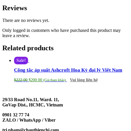
Reviews
There are no reviews yet.
Only logged in customers who have purchased this product may
leave a review.
Related products
Sale!
Công tắc áp suất Ashcroft Hoa Kỳ đại lý Việt Nam
$
222.00
$
200.00
Vui lòng liên hệ
(Giá tham khảo)
29/33 Road No.11, Ward. 11,
GoVap Dist., HCMC, Vietnam
0901 32 77 74
ZALO / WhatsApp / Viber
tri.pham@chauthienchi.com