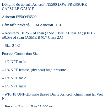
Đồng hồ đo áp suất Ashcroft N5500 LOW PRESSURE
CAPSULE GAUGE
Ashcroft F5509/F6509
Cảm biến nhiệt độ OEM Ashcroft 1131
– Accuracy ±0.25% of span (ASME B40.7 Class 3A) (OPT.)
±0.5% of span (ASME B40.7 Class 2A)
– Size 2 1/2
Process Connection Size
– 1/2 NPT male
– 1/4 NPT female, (dry seal) high pressure
– 1/4 NPT male
– 1/8 NPT male
– 9⁄16-18 UNF-2B male thread Đại lý Ashcroft chính hãng tại Việt
Nam
– Pressure Range 15 to 25,000 psi