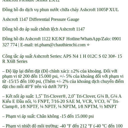
Đồng hồ đo dịch vụ phun nước chữa cháy Ashcroft 1005P XUL
Ashcroft 1147 Differential Pressure Gauge
Đồng hồ đo áp suất chênh lệch Ashcroft 1147
Đồng hồ đo Ashcroft 1122 KE/KF Hotline/WhatsApp/Zalo: 0901
327 774 | E-mail: tri.pham@chauthienchi.com ⭐
Công tắc áp suất Ashcroft Series: APS N4 1 H 012C S 02 30#- 15
R X6B Series
– Độ lặp lại điểm đặt (Độ chính xác): ±2% của khoảng. Đối với
phạm vi từ 200 đến 15.000 psi, +/- 5% của khoảng đối với phạm vi
từ -15/15 đến 100 psi, (Thêm +/- 2% của khoảng dịch chuyển điểm
đặt cho mỗi 40°F trên và dưới 70°F)
– Kết nối áp suất: 1,5˝ Tri-Clover®, 2,0˝ Tri-Clover, G¼ B, G¼ A
Kiểu E Đầu nối, ½ FNPT, 7⁄16-20 SAE M, VCR, VCO, ¾˝ Tri-
Clamp®, 1⁄8 NPTF, ¼ NPTF, ¼ NPTM, 1⁄8 NPTM, ½ MNPT
– Phạm vi áp suất: Chân không -15 đến 15.000 psi
– Phạm vi nhiệt độ môi trường: -40 °F đến 212 °F (-40 °C đến 100