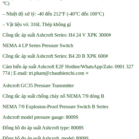
°C)
– Nhiệt độ xử lý: -40 đến 212°F (-40°C đến 100°C)
– Vật liệu vỏ: 316L Thép không gỉ
Công tắc áp suất Ashcroft Series: H4 24 V XPK 3000#
NEMA 4 LP Series Pressure Switch
Công tắc áp suất Ashcroft Series: B4 20 B XPK 600#
Cảm biến áp suất Ashcroft E2F Hotline/WhatsApp/Zalo: 0901 327
774 | E-mail: tri.pham@chauthienchi.com ⭐
Ashcroft GC35 Pressure Transmitter
Công tắc áp suất chống cháy nổ NEMA 7/9 dòng B
NEMA 7/9 Explosion-Proof Pressure Switch B Series
Ashcroft model pressure gauge: 8009S
Đồng hồ đo áp suất Ashcroft type: 8008S
Đồng hồ đo áp suất Ashcroft model: 8009S