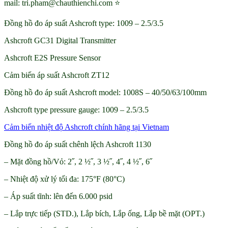
mail: tri.pham@chauthienchi.com ⭐
Đồng hồ đo áp suất Ashcroft type: 1009 – 2.5/3.5
Ashcroft GC31 Digital Transmitter
Ashcroft E2S Pressure Sensor
Cảm biến áp suất Ashcroft ZT12
Đồng hồ đo áp suất Ashcroft model: 1008S – 40/50/63/100mm
Ashcroft type pressure gauge: 1009 – 2.5/3.5
Cảm biến nhiệt độ Ashcroft chính hãng tại Vietnam
Đồng hồ đo áp suất chênh lệch Ashcroft 1130
– Mặt đồng hồ/Vỏ: 2˝, 2 ½˝, 3 ½˝, 4˝, 4 ½˝, 6˝
– Nhiệt độ xử lý tối đa: 175°F (80°C)
– Áp suất tĩnh: lên đến 6.000 psid
– Lắp trực tiếp (STD.), Lắp bích, Lắp ống, Lắp bề mặt (OPT.)