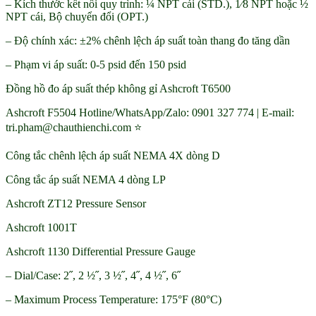
– Kích thước kết nối quy trình: ¼ NPT cái (STD.), 1⁄8 NPT hoặc ½
NPT cái, Bộ chuyển đổi (OPT.)
– Độ chính xác: ±2% chênh lệch áp suất toàn thang đo tăng dần
– Phạm vi áp suất: 0-5 psid đến 150 psid
Đồng hồ đo áp suất thép không gỉ Ashcroft T6500
Ashcroft F5504 Hotline/WhatsApp/Zalo: 0901 327 774 | E-mail:
tri.pham@chauthienchi.com ⭐
Công tắc chênh lệch áp suất NEMA 4X dòng D
Công tắc áp suất NEMA 4 dòng LP
Ashcroft ZT12 Pressure Sensor
Ashcroft 1001T
Ashcroft 1130 Differential Pressure Gauge
– Dial/Case: 2˝, 2 ½˝, 3 ½˝, 4˝, 4 ½˝, 6˝
– Maximum Process Temperature: 175°F (80°C)