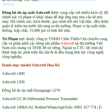
Vietnam
Đồng hồ đo áp suất Ashcroft
được cung cấp với nhiều kích cỡ, độ
chính xác và phạm vi khác nhau để đáp ứng mọi nhu cầu từ nhà
máy. Độ chính xác, kích thước, quy trình kết nối Vật liệu.. đều được
quản lý kiểm tra trước khi tung ra thị trường. Phạm vi áp suất chân
không, hợp chất, 15.000 psi và hơn thế nữa.
Trí Phạm
trực thuộc công ty TNHH Châu Thiên Chí chuyên cung
cấp và phân phối các dòng sản phẩm
Ashcroft
tại thị trường Việt
Nam nói chung và TP.HCM nó riêng. Ngoài ra CTC rất vinh dự
được hợp tác phát triểu lâu dài & đi đầu trong lĩnh lực công nghệ,
công nghiệp.
Danh mục model Ashcroft Hoa Kỳ
Ashcroft 1490
Ashcroft 1209
Đồng hồ đo áp suất Duragauge 1279
Ashcroft GC30 Differential Pressure Transmitter
Ashcroft 1008A/AL Hotline/WhatsApp/Zalo: 0901 327 774 | E-