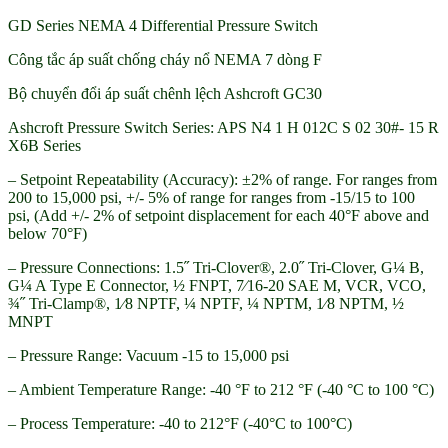
GD Series NEMA 4 Differential Pressure Switch
Công tắc áp suất chống cháy nổ NEMA 7 dòng F
Bộ chuyển đổi áp suất chênh lệch Ashcroft GC30
Ashcroft Pressure Switch Series: APS N4 1 H 012C S 02 30#- 15 R
X6B Series
– Setpoint Repeatability (Accuracy): ±2% of range. For ranges from
200 to 15,000 psi, +/- 5% of range for ranges from -15/15 to 100
psi, (Add +/- 2% of setpoint displacement for each 40°F above and
below 70°F)
– Pressure Connections: 1.5˝ Tri-Clover®, 2.0˝ Tri-Clover, G¼ B,
G¼ A Type E Connector, ½ FNPT, 7⁄16-20 SAE M, VCR, VCO,
¾˝ Tri-Clamp®, 1⁄8 NPTF, ¼ NPTF, ¼ NPTM, 1⁄8 NPTM, ½
MNPT
– Pressure Range: Vacuum -15 to 15,000 psi
– Ambient Temperature Range: -40 °F to 212 °F (-40 °C to 100 °C)
– Process Temperature: -40 to 212°F (-40°C to 100°C)