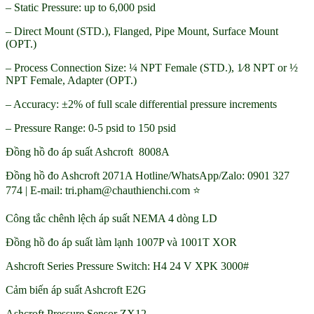
– Static Pressure: up to 6,000 psid
– Direct Mount (STD.), Flanged, Pipe Mount, Surface Mount
(OPT.)
– Process Connection Size: ¼ NPT Female (STD.), 1⁄8 NPT or ½
NPT Female, Adapter (OPT.)
– Accuracy: ±2% of full scale differential pressure increments
– Pressure Range: 0-5 psid to 150 psid
Đồng hồ đo áp suất Ashcroft 8008A
Đồng hồ đo Ashcroft 2071A Hotline/WhatsApp/Zalo: 0901 327
774 | E-mail: tri.pham@chauthienchi.com ⭐
Công tắc chênh lệch áp suất NEMA 4 dòng LD
Đồng hồ đo áp suất làm lạnh 1007P và 1001T XOR
Ashcroft Series Pressure Switch: H4 24 V XPK 3000#
Cảm biến áp suất Ashcroft E2G
Ashcroft Pressure Sensor ZX12