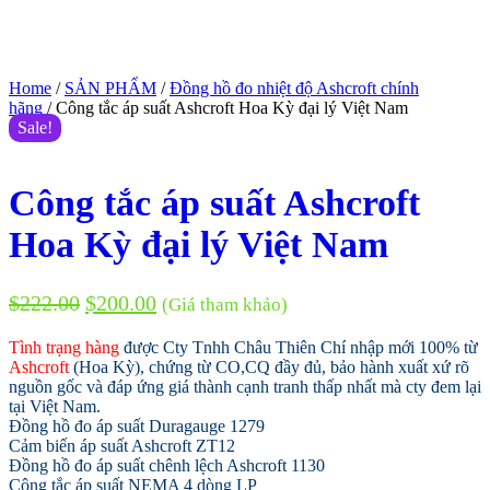
Home
/
SẢN PHẨM
/
Đồng hồ đo nhiệt độ Ashcroft chính
hãng
/ Công tắc áp suất Ashcroft Hoa Kỳ đại lý Việt Nam
Sale!
Công tắc áp suất Ashcroft
Hoa Kỳ đại lý Việt Nam
$
222.00
$
200.00
(Giá tham khảo)
Tình trạng hàng
được Cty Tnhh Châu Thiên Chí nhập mới 100% từ
Ashcroft
(Hoa Kỳ), chứng từ CO,CQ đầy đủ, bảo hành xuất xứ rõ
nguồn gốc và đáp ứng giá thành cạnh tranh thấp nhất mà cty đem lại
tại Việt Nam.
Đồng hồ đo áp suất Duragauge 1279
Cảm biến áp suất Ashcroft ZT12
Đồng hồ đo áp suất chênh lệch Ashcroft 1130
Công tắc áp suất NEMA 4 dòng LP