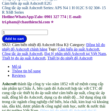
Cảm biến áp suất Ashcroft E2G
Công tắc áp suất Ashcroft Series: APS N4 1 H 012C S 02 30#- 15
R X6B Series
Hotline/WhatsApp/Zalo: 0901 327 774 | E-mail:
tri.pham@chauthienchi.com ⭐
Công
tắc
Add to cart
áp
SKU:
Cảm biến nhiệt độ Ashcroft Hoa Kỳ
Category:
Đồng hồ đo
suất
nhiệt độ Ashcroft chính hãng
Tags:
Cảm biến áp suất Ashcroft
,
Ashcroft
Công tắc áp suất Ashcroft
,
Đại lý phân phối Ashcroft tại Việt Nam
,
Hoa
Thiết bị đo áp suất Ashcroft
,
Thiết bị đo nhiệt độ Ashcroft
Kỳ
đại
Mô tả
lý
Thông tin bổ sung
Việt
Reviews
Nam
quantity
Ashcroft
thành lập công ty vào năm 1852 với sứ mệnh cung cấp
sản phẩm tại Châu Á, bên cạnh đó Ashcroft hợp tác với CTC để
cung cấp các thiết bị đo áp suất như cảm biến áp suất, công tác áp
suất, đồng hồ đo Ashcroft, dụng cụ đo nhiệt độ…Sử dụng rộng rãi
trong các ngành công nghiệp chế biến, hóa chất, kim loại và khoáng
sản, dầu khí, dược phẩm & công nghệ sinh học, nước & nước thải
tại thị trường Việt Nam.
Đồng hồ đo nhiệt độ Ashcroft đại lý