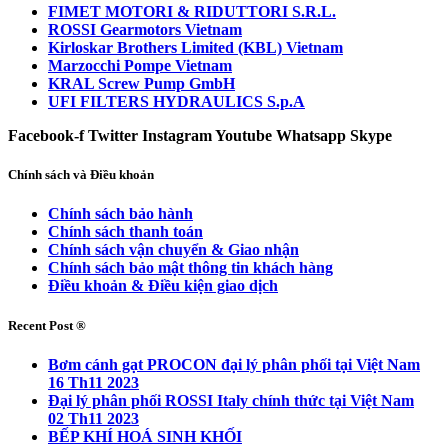
FIMET MOTORI & RIDUTTORI S.R.L.
ROSSI Gearmotors Vietnam
Kirloskar Brothers Limited (KBL) Vietnam
Marzocchi Pompe Vietnam
KRAL Screw Pump GmbH
UFI FILTERS HYDRAULICS S.p.A
Facebook-f
Twitter
Instagram
Youtube
Whatsapp
Skype
Chính sách và Điều khoản
Chính sách bảo hành
Chính sách thanh toán
Chính sách vận chuyển & Giao nhận
Chính sách bảo mật thông tin khách hàng
Điều khoản & Điều kiện giao dịch
Recent Post ®
Bơm cánh gạt PROCON đại lý phân phối tại Việt Nam
16 Th11 2023
Đại lý phân phối ROSSI Italy chính thức tại Việt Nam
02 Th11 2023
BẾP KHÍ HOÁ SINH KHỐI