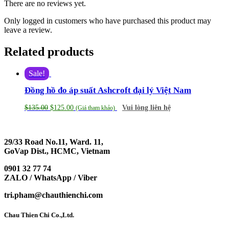
There are no reviews yet.
Only logged in customers who have purchased this product may
leave a review.
Related products
Sale!
Đồng hồ đo áp suất Ashcroft đại lý Việt Nam
$
135.00
$
125.00
Vui lòng liên hệ
(Giá tham khảo)
29/33 Road No.11, Ward. 11,
GoVap Dist., HCMC, Vietnam
0901 32 77 74
ZALO / WhatsApp / Viber
tri.pham@chauthienchi.com
Chau Thien Chi Co.,Ltd.