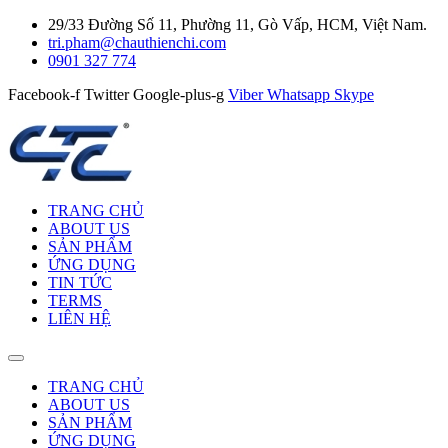
29/33 Đường Số 11, Phường 11, Gò Vấp, HCM, Việt Nam.
tri.pham@chauthienchi.com
0901 327 774
Facebook-f
Twitter
Google-plus-g
Viber
Whatsapp
Skype
TRANG CHỦ
ABOUT US
SẢN PHẨM
ỨNG DỤNG
TIN TỨC
TERMS
LIÊN HỆ
TRANG CHỦ
ABOUT US
SẢN PHẨM
ỨNG DỤNG