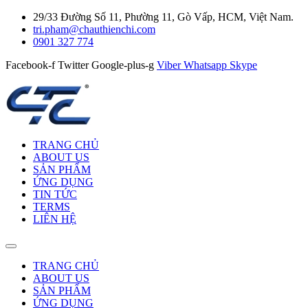
29/33 Đường Số 11, Phường 11, Gò Vấp, HCM, Việt Nam.
tri.pham@chauthienchi.com
0901 327 774
Facebook-f
Twitter
Google-plus-g
Viber
Whatsapp
Skype
TRANG CHỦ
ABOUT US
SẢN PHẨM
ỨNG DỤNG
TIN TỨC
TERMS
LIÊN HỆ
TRANG CHỦ
ABOUT US
SẢN PHẨM
ỨNG DỤNG