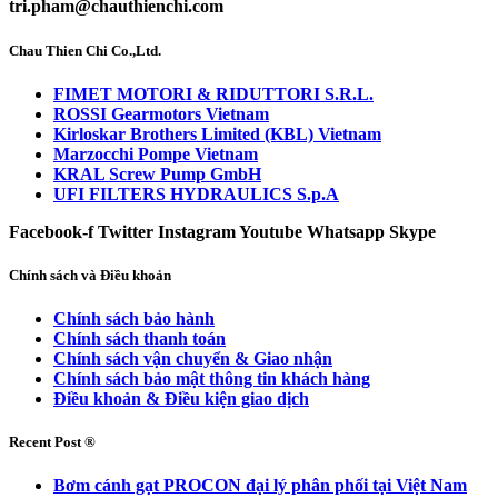
tri.pham@chauthienchi.com
Chau Thien Chi Co.,Ltd.
FIMET MOTORI & RIDUTTORI S.R.L.
ROSSI Gearmotors Vietnam
Kirloskar Brothers Limited (KBL) Vietnam
Marzocchi Pompe Vietnam
KRAL Screw Pump GmbH
UFI FILTERS HYDRAULICS S.p.A
Facebook-f
Twitter
Instagram
Youtube
Whatsapp
Skype
Chính sách và Điều khoản
Chính sách bảo hành
Chính sách thanh toán
Chính sách vận chuyển & Giao nhận
Chính sách bảo mật thông tin khách hàng
Điều khoản & Điều kiện giao dịch
Recent Post ®
Bơm cánh gạt PROCON đại lý phân phối tại Việt Nam