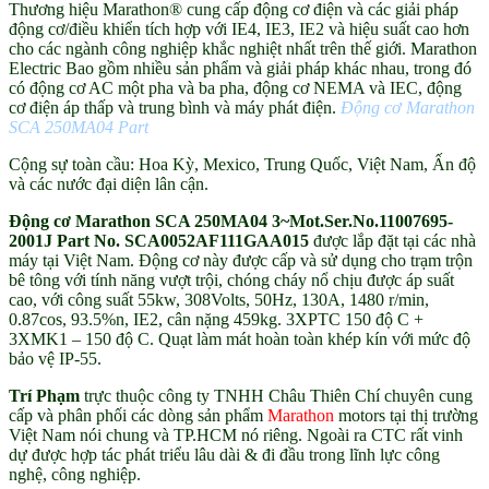
Thương hiệu Marathon® cung cấp động cơ điện và các giải pháp
động cơ/điều khiển tích hợp với IE4, IE3, IE2 và hiệu suất cao hơn
cho các ngành công nghiệp khắc nghiệt nhất trên thế giới. Marathon
Electric Bao gồm nhiều sản phẩm và giải pháp khác nhau, trong đó
có động cơ AC một pha và ba pha, động cơ NEMA và IEC, động
cơ điện áp thấp và trung bình và máy phát điện.
Động cơ Marathon
SCA 250MA04 Part
Cộng sự toàn cầu: Hoa Kỳ, Mexico, Trung Quốc, Việt Nam, Ấn độ
và các nước đại diện lân cận.
Động cơ Marathon SCA 250MA04 3~Mot.Ser.No.11007695-
2001J Part No. SCA0052AF111GAA015
được lắp đặt tại các nhà
máy tại Việt Nam. Động cơ này được cấp và sử dụng cho trạm trộn
bê tông với tính năng vượt trội, chóng cháy nổ chịu được áp suất
cao, với công suất 55kw, 308Volts, 50Hz, 130A, 1480 r/min,
0.87cos, 93.5%n, IE2, cân nặng 459kg. 3XPTC 150 độ C +
3XMK1 – 150 độ C. Quạt làm mát hoàn toàn khép kín với mức độ
bảo vệ IP-55.
Trí Phạm
trực thuộc công ty TNHH Châu Thiên Chí chuyên cung
cấp và phân phối các dòng sản phẩm
Marathon
motors tại thị trường
Việt Nam nói chung và TP.HCM nó riêng. Ngoài ra CTC rất vinh
dự được hợp tác phát triểu lâu dài & đi đầu trong lĩnh lực công
nghệ, công nghiệp.