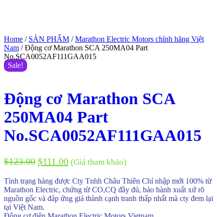
Home
/
SẢN PHẨM
/
Marathon Electric Motors chính hãng Việt
Nam
/ Động cơ Marathon SCA 250MA04 Part
No.SCA0052AF111GAA015
Sale!
Động cơ Marathon SCA
250MA04 Part
No.SCA0052AF111GAA015
$
123.00
$
111.00
(Giá tham khảo)
Tình trạng hàng được Cty Tnhh Châu Thiên Chí nhập mới 100% từ
Marathon Electric, chứng từ CO,CQ đầy đủ, bảo hành xuất xứ rõ
nguồn gốc và đáp ứng giá thành cạnh tranh thấp nhất mà cty đem lại
tại Việt Nam.
Động cơ điện Marathon Electric Motors Vietnam