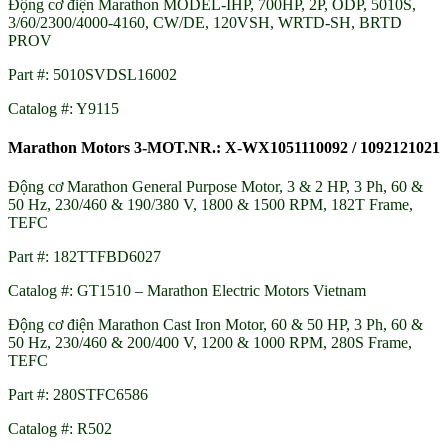
Động cơ điện Marathon MODEL-IHP, 700HP, 2P, ODP, 5010S,
3/60/2300/4000-4160, CW/DE, 120VSH, WRTD-SH, BRTD
PROV
Part #: 5010SVDSL16002
Catalog #: Y9115
Marathon Motors 3-MOT.NR.: X-WX1051110092 / 1092121021
Động cơ Marathon General Purpose Motor, 3 & 2 HP, 3 Ph, 60 &
50 Hz, 230/460 & 190/380 V, 1800 & 1500 RPM, 182T Frame,
TEFC
Part #: 182TTFBD6027
Catalog #: GT1510 – Marathon Electric Motors Vietnam
Động cơ điện Marathon Cast Iron Motor, 60 & 50 HP, 3 Ph, 60 &
50 Hz, 230/460 & 200/400 V, 1200 & 1000 RPM, 280S Frame,
TEFC
Part #: 280STFC6586
Catalog #: R502