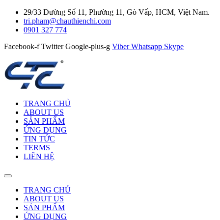
29/33 Đường Số 11, Phường 11, Gò Vấp, HCM, Việt Nam.
tri.pham@chauthienchi.com
0901 327 774
Facebook-f
Twitter
Google-plus-g
Viber
Whatsapp
Skype
TRANG CHỦ
ABOUT US
SẢN PHẨM
ỨNG DỤNG
TIN TỨC
TERMS
LIÊN HỆ
TRANG CHỦ
ABOUT US
SẢN PHẨM
ỨNG DỤNG