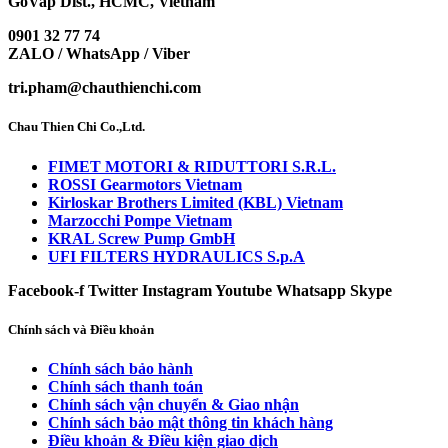
GoVap Dist., HCMC, Vietnam
0901 32 77 74
ZALO / WhatsApp / Viber
tri.pham@chauthienchi.com
Chau Thien Chi Co.,Ltd.
FIMET MOTORI & RIDUTTORI S.R.L.
ROSSI Gearmotors Vietnam
Kirloskar Brothers Limited (KBL) Vietnam
Marzocchi Pompe Vietnam
KRAL Screw Pump GmbH
UFI FILTERS HYDRAULICS S.p.A
Facebook-f
Twitter
Instagram
Youtube
Whatsapp
Skype
Chính sách và Điều khoản
Chính sách bảo hành
Chính sách thanh toán
Chính sách vận chuyển & Giao nhận
Chính sách bảo mật thông tin khách hàng
Điều khoản & Điều kiện giao dịch