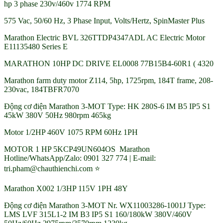
hp 3 phase 230v/460v 1774 RPM
575 Vac, 50/60 Hz, 3 Phase Input, Volts/Hertz, SpinMaster Plus
Marathon Electric BVL 326TTDP4347ADL AC Electric Motor
E11135480 Series E
MARATHON 10HP DC DRIVE EL0008 77B15B4-60R1 ( 4320
Marathon farm duty motor Z114, 5hp, 1725rpm, 184T frame, 208-
230vac, 184TBFR7070
Động cơ điện Marathon 3-MOT Type: HK 280S-6 IM B5 IP5 S1
45kW 380V 50Hz 980rpm 465kg
Motor 1/2HP 460V 1075 RPM 60Hz 1PH
MOTOR 1 HP 5KCP49UN604OS Marathon
Hotline/WhatsApp/Zalo: 0901 327 774 | E-mail:
tri.pham@chauthienchi.com ⭐
Marathon X002 1/3HP 115V 1PH 48Y
Động cơ điện Marathon 3-MOT Nr. WX11003286-1001J Type:
LMS LVF 315L1-2 IM B3 IP5 S1 160/180kW 380V/460V