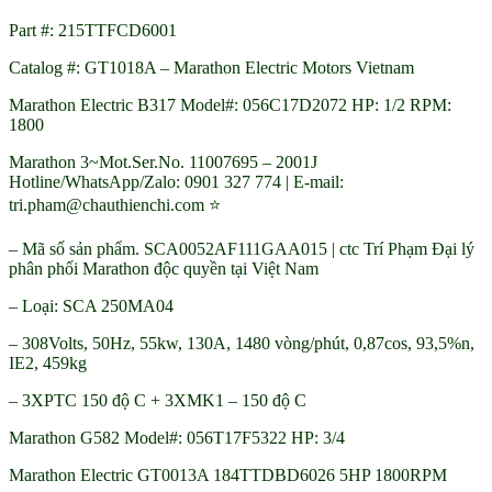
Part #: 215TTFCD6001
Catalog #: GT1018A – Marathon Electric Motors Vietnam
Marathon Electric B317 Model#: 056C17D2072 HP: 1/2 RPM:
1800
Marathon 3~Mot.Ser.No. 11007695 – 2001J
Hotline/WhatsApp/Zalo: 0901 327 774 | E-mail:
tri.pham@chauthienchi.com ⭐
– Mã số sản phẩm. SCA0052AF111GAA015 | ctc Trí Phạm Đại lý
phân phối Marathon độc quyền tại Việt Nam
– Loại: SCA 250MA04
– 308Volts, 50Hz, 55kw, 130A, 1480 vòng/phút, 0,87cos, 93,5%n,
IE2, 459kg
– 3XPTC 150 độ C + 3XMK1 – 150 độ C
Marathon G582 Model#: 056T17F5322 HP: 3/4
Marathon Electric GT0013A 184TTDBD6026 5HP 1800RPM