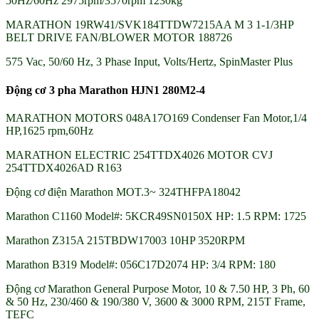
50Hz/60Hz 2975rpm/3570rpm 1230kg
MARATHON 19RW41/SVK184TTDW7215AA M 3 1-1/3HP
BELT DRIVE FAN/BLOWER MOTOR 188726
575 Vac, 50/60 Hz, 3 Phase Input, Volts/Hertz, SpinMaster Plus
Động cơ 3 pha Marathon HJN1 280M2-4
MARATHON MOTORS 048A17O169 Condenser Fan Motor,1/4
HP,1625 rpm,60Hz
MARATHON ELECTRIC 254TTDX4026 MOTOR CVJ
254TTDX4026AD R163
Động cơ điện Marathon MOT.3~ 324THFPA18042
Marathon C1160 Model#: 5KCR49SN0150X HP: 1.5 RPM: 1725
Marathon Z315A 215TBDW17003 10HP 3520RPM
Marathon B319 Model#: 056C17D2074 HP: 3/4 RPM: 180
Động cơ Marathon General Purpose Motor, 10 & 7.50 HP, 3 Ph, 60
& 50 Hz, 230/460 & 190/380 V, 3600 & 3000 RPM, 215T Frame,
TEFC