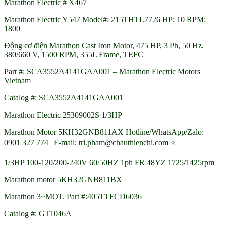
Marathon Electric # X467
Marathon Electric Y547 Model#: 215THTL7726 HP: 10 RPM:
1800
Động cơ điện Marathon Cast Iron Motor, 475 HP, 3 Ph, 50 Hz,
380/660 V, 1500 RPM, 355L Frame, TEFC
Part #: SCA3552A4141GAA001 – Marathon Electric Motors
Vietnam
Catalog #: SCA3552A4141GAA001
Marathon Electric 25309002S 1/3HP
Marathon Motor 5KH32GNB811AX Hotline/WhatsApp/Zalo:
0901 327 774 | E-mail: tri.pham@chauthienchi.com ⭐
1/3HP 100-120/200-240V 60/50HZ 1ph FR 48YZ 1725/1425rpm
Marathon motor 5KH32GNB811BX
Marathon 3~MOT. Part #:405TTFCD6036
Catalog #: GT1046A