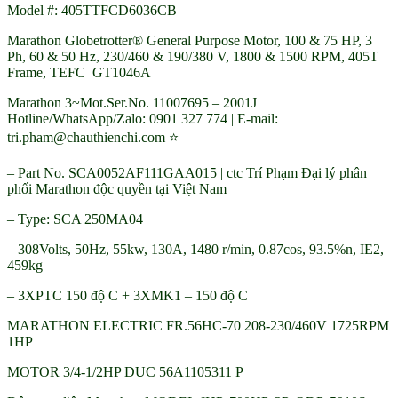
Model #: 405TTFCD6036CB
Marathon Globetrotter® General Purpose Motor, 100 & 75 HP, 3
Ph, 60 & 50 Hz, 230/460 & 190/380 V, 1800 & 1500 RPM, 405T
Frame, TEFC GT1046A
Marathon 3~Mot.Ser.No. 11007695 – 2001J
Hotline/WhatsApp/Zalo: 0901 327 774 | E-mail:
tri.pham@chauthienchi.com ⭐
– Part No. SCA0052AF111GAA015 | ctc Trí Phạm Đại lý phân
phối Marathon độc quyền tại Việt Nam
– Type: SCA 250MA04
– 308Volts, 50Hz, 55kw, 130A, 1480 r/min, 0.87cos, 93.5%n, IE2,
459kg
– 3XPTC 150 độ C + 3XMK1 – 150 độ C
MARATHON ELECTRIC FR.56HC-70 208-230/460V 1725RPM
1HP
MOTOR 3/4-1/2HP DUC 56A1105311 P