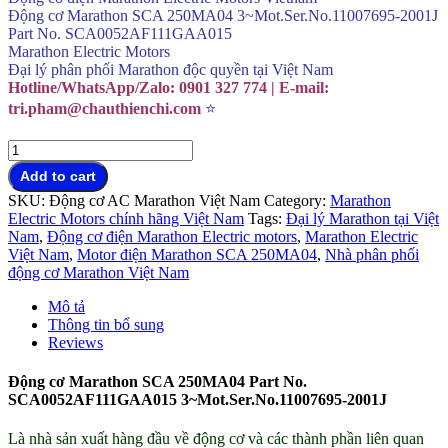
Động cơ Marathon SCA 250MA04 3~Mot.Ser.No.11007695-2001J
Part No. SCA0052AF111GAA015
Marathon Electric Motors
Đại lý phân phối Marathon độc quyền tại Việt Nam
Hotline/WhatsApp/Zalo: 0901 327 774 | E-mail:
tri.pham@chauthienchi.com
⭐
Động
cơ
Add to cart
Marathon
SKU:
Động cơ AC Marathon Việt Nam
Category:
Marathon
SCA
Electric Motors chính hãng Việt Nam
Tags:
Đại lý Marathon tại Việt
250MA04
Nam
,
Động cơ điện Marathon Electric motors
,
Marathon Electric
Part
Việt Nam
,
Motor điện Marathon SCA 250MA04
,
Nhà phân phối
No.SCA0052AF111GAA015
động cơ Marathon Việt Nam
quantity
Mô tả
Thông tin bổ sung
Reviews
Động cơ Marathon SCA 250MA04 Part No.
SCA0052AF111GAA015
3~Mot.Ser.No.11007695-2001J
Là nhà sản xuất hàng đầu về động cơ và các thành phần liên quan