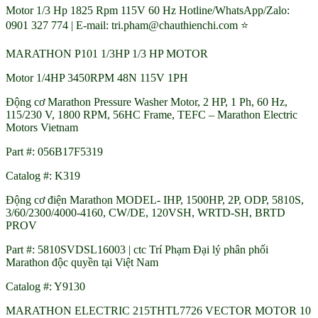
Motor 1/3 Hp 1825 Rpm 115V 60 Hz Hotline/WhatsApp/Zalo:
0901 327 774 | E-mail: tri.pham@chauthienchi.com ⭐
MARATHON P101 1/3HP 1/3 HP MOTOR
Motor 1/4HP 3450RPM 48N 115V 1PH
Động cơ Marathon Pressure Washer Motor, 2 HP, 1 Ph, 60 Hz,
115/230 V, 1800 RPM, 56HC Frame, TEFC – Marathon Electric
Motors Vietnam
Part #: 056B17F5319
Catalog #: K319
Động cơ điện Marathon MODEL- IHP, 1500HP, 2P, ODP, 5810S,
3/60/2300/4000-4160, CW/DE, 120VSH, WRTD-SH, BRTD
PROV
Part #: 5810SVDSL16003 | ctc Trí Phạm Đại lý phân phối
Marathon độc quyền tại Việt Nam
Catalog #: Y9130
MARATHON ELECTRIC 215THTL7726 VECTOR MOTOR 10