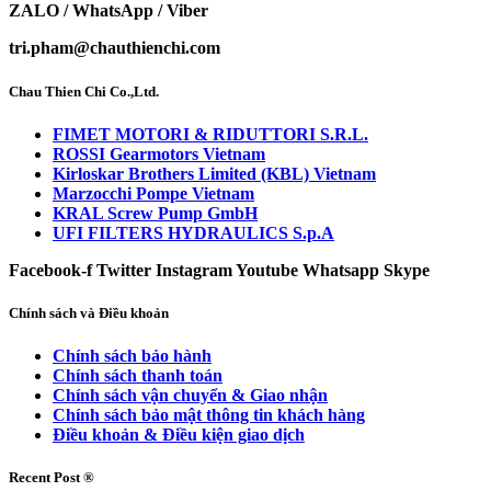
ZALO / WhatsApp / Viber
tri.pham@chauthienchi.com
Chau Thien Chi Co.,Ltd.
FIMET MOTORI & RIDUTTORI S.R.L.
ROSSI Gearmotors Vietnam
Kirloskar Brothers Limited (KBL) Vietnam
Marzocchi Pompe Vietnam
KRAL Screw Pump GmbH
UFI FILTERS HYDRAULICS S.p.A
Facebook-f
Twitter
Instagram
Youtube
Whatsapp
Skype
Chính sách và Điều khoản
Chính sách bảo hành
Chính sách thanh toán
Chính sách vận chuyển & Giao nhận
Chính sách bảo mật thông tin khách hàng
Điều khoản & Điều kiện giao dịch
Recent Post ®