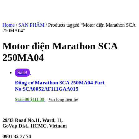
Home
/
SẢN PHẨM
/ Products tagged “Motor điện Marathon SCA
250MA04”
Motor điện Marathon SCA
250MA04
Sale!
Động cơ Marathon SCA 250MA04 Part
No.SCA0052AF111GAA015
$
123.00
$
111.00
Vui lòng liên hệ
29/33 Road No.11, Ward. 11,
GoVap Dist., HCMC, Vietnam
0901 32 77 74