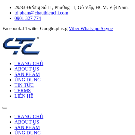
29/33 Đường Số 11, Phường 11, Gò Vấp, HCM, Việt Nam.
tri.pham@chauthienchi.com
0901 327 774
Facebook-f
Twitter
Google-plus-g
Viber
Whatsapp
Skype
TRANG CHỦ
ABOUT US
SẢN PHẨM
ỨNG DỤNG
TIN TỨC
TERMS
LIÊN HỆ
TRANG CHỦ
ABOUT US
SẢN PHẨM
ỨNG DỤNG