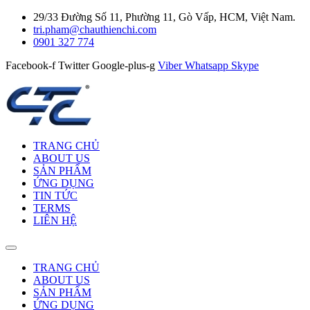
29/33 Đường Số 11, Phường 11, Gò Vấp, HCM, Việt Nam.
tri.pham@chauthienchi.com
0901 327 774
Facebook-f
Twitter
Google-plus-g
Viber
Whatsapp
Skype
TRANG CHỦ
ABOUT US
SẢN PHẨM
ỨNG DỤNG
TIN TỨC
TERMS
LIÊN HỆ
TRANG CHỦ
ABOUT US
SẢN PHẨM
ỨNG DỤNG