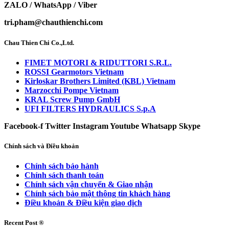
ZALO / WhatsApp / Viber
tri.pham@chauthienchi.com
Chau Thien Chi Co.,Ltd.
FIMET MOTORI & RIDUTTORI S.R.L.
ROSSI Gearmotors Vietnam
Kirloskar Brothers Limited (KBL) Vietnam
Marzocchi Pompe Vietnam
KRAL Screw Pump GmbH
UFI FILTERS HYDRAULICS S.p.A
Facebook-f
Twitter
Instagram
Youtube
Whatsapp
Skype
Chính sách và Điều khoản
Chính sách bảo hành
Chính sách thanh toán
Chính sách vận chuyển & Giao nhận
Chính sách bảo mật thông tin khách hàng
Điều khoản & Điều kiện giao dịch
Recent Post ®