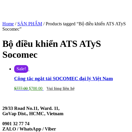
Home
/
SẢN PHẨM
/ Products tagged “Bộ điều khiển ATS ATyS
Socomec”
Bộ điều khiển ATS ATyS
Socomec
Sale!
Công tắc ngắt tải SOCOMEC đại lý Việt Nam
$
777.00
$
700.00
Vui lòng liên hệ
29/33 Road No.11, Ward. 11,
GoVap Dist., HCMC, Vietnam
0901 32 77 74
ZALO / WhatsApp / Viber