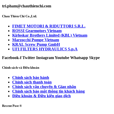
tri.pham@chauthienchi.com
Chau Thien Chi Co.,Ltd.
FIMET MOTORI & RIDUTTORI S.R.L.
ROSSI Gearmotors Vietnam
Kirloskar Brothers Limited (KBL) Vietnam
Marzocchi Pompe Vietnam
KRAL Screw Pump GmbH
UFI FILTERS HYDRAULICS S.p.A
Facebook-f
Twitter
Instagram
Youtube
Whatsapp
Skype
Chính sách và Điều khoản
Chính sách bảo hành
Chính sách thanh toán
Chính sách vận chuyển & Giao nhận
Chính sách bảo mật thông tin khách hàng
Điều khoản & Điều kiện giao dịch
Recent Post ®