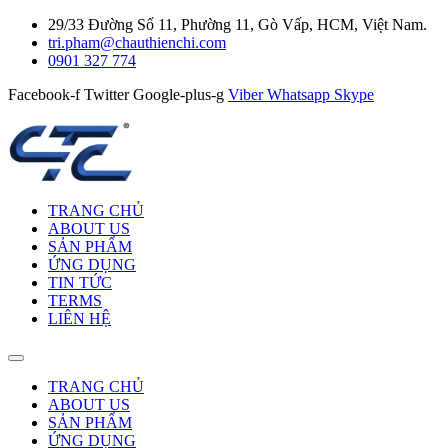
29/33 Đường Số 11, Phường 11, Gò Vấp, HCM, Việt Nam.
tri.pham@chauthienchi.com
0901 327 774
Facebook-f
Twitter
Google-plus-g
Viber
Whatsapp
Skype
TRANG CHỦ
ABOUT US
SẢN PHẨM
ỨNG DỤNG
TIN TỨC
TERMS
LIÊN HỆ
TRANG CHỦ
ABOUT US
SẢN PHẨM
ỨNG DỤNG