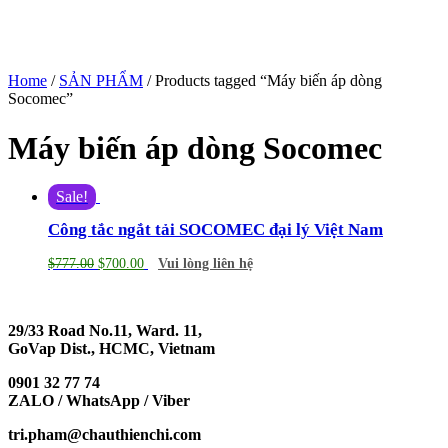
Home
/
SẢN PHẨM
/ Products tagged “Máy biến áp dòng
Socomec”
Máy biến áp dòng Socomec
Sale!
Công tắc ngắt tải SOCOMEC đại lý Việt Nam
$
777.00
$
700.00
Vui lòng liên hệ
29/33 Road No.11, Ward. 11,
GoVap Dist., HCMC, Vietnam
0901 32 77 74
ZALO / WhatsApp / Viber
tri.pham@chauthienchi.com