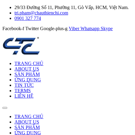
29/33 Đường Số 11, Phường 11, Gò Vấp, HCM, Việt Nam.
tri.pham@chauthienchi.com
0901 327 774
Facebook-f
Twitter
Google-plus-g
Viber
Whatsapp
Skype
TRANG CHỦ
ABOUT US
SẢN PHẨM
ỨNG DỤNG
TIN TỨC
TERMS
LIÊN HỆ
TRANG CHỦ
ABOUT US
SẢN PHẨM
ỨNG DỤNG