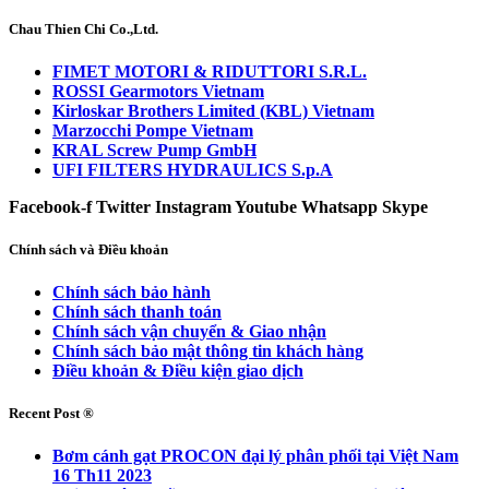
Chau Thien Chi Co.,Ltd.
FIMET MOTORI & RIDUTTORI S.R.L.
ROSSI Gearmotors Vietnam
Kirloskar Brothers Limited (KBL) Vietnam
Marzocchi Pompe Vietnam
KRAL Screw Pump GmbH
UFI FILTERS HYDRAULICS S.p.A
Facebook-f
Twitter
Instagram
Youtube
Whatsapp
Skype
Chính sách và Điều khoản
Chính sách bảo hành
Chính sách thanh toán
Chính sách vận chuyển & Giao nhận
Chính sách bảo mật thông tin khách hàng
Điều khoản & Điều kiện giao dịch
Recent Post ®
Bơm cánh gạt PROCON đại lý phân phối tại Việt Nam
16 Th11 2023