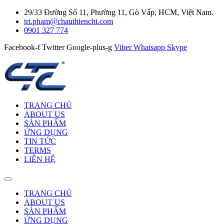
29/33 Đường Số 11, Phường 11, Gò Vấp, HCM, Việt Nam.
tri.pham@chauthienchi.com
0901 327 774
Facebook-f
Twitter
Google-plus-g
Viber
Whatsapp
Skype
TRANG CHỦ
ABOUT US
SẢN PHẨM
ỨNG DỤNG
TIN TỨC
TERMS
LIÊN HỆ
TRANG CHỦ
ABOUT US
SẢN PHẨM
ỨNG DỤNG