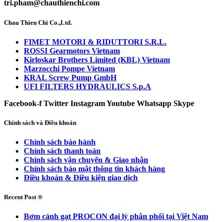
tri.pham@chauthienchi.com
Chau Thien Chi Co.,Ltd.
FIMET MOTORI & RIDUTTORI S.R.L.
ROSSI Gearmotors Vietnam
Kirloskar Brothers Limited (KBL) Vietnam
Marzocchi Pompe Vietnam
KRAL Screw Pump GmbH
UFI FILTERS HYDRAULICS S.p.A
Facebook-f
Twitter
Instagram
Youtube
Whatsapp
Skype
Chính sách và Điều khoản
Chính sách bảo hành
Chính sách thanh toán
Chính sách vận chuyển & Giao nhận
Chính sách bảo mật thông tin khách hàng
Điều khoản & Điều kiện giao dịch
Recent Post ®
Bơm cánh gạt PROCON đại lý phân phối tại Việt Nam