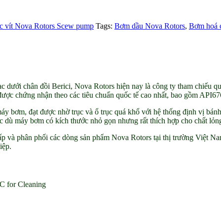
c vít Nova Rotors Scew pump
Tags:
Bơm dầu Nova Rotors
,
Bơm hoá c
c dưới chân đồi Berici, Nova Rotors hiện nay là công ty tham chiếu quố
 được chứng nhận theo các tiêu chuẩn quốc tế cao nhất, bao gồm API
áy bơm, đạt được nhờ trục và ổ trục quá khổ với hệ thống định vị bán
ặc dù máy bơm có kích thước nhỏ gọn nhưng rất thích hợp cho chất lỏng 
 và phân phối các dòng sản phẩm Nova Rotors tại thị trường Việt Na
iệp.
C for Cleaning