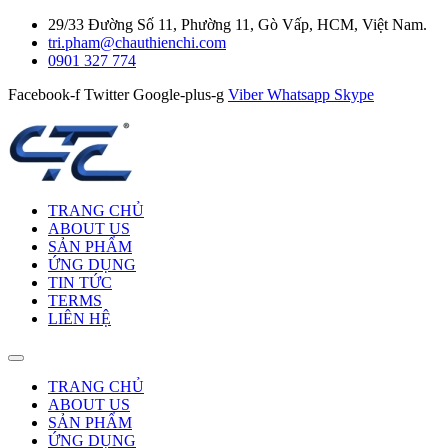
29/33 Đường Số 11, Phường 11, Gò Vấp, HCM, Việt Nam.
tri.pham@chauthienchi.com
0901 327 774
Facebook-f
Twitter
Google-plus-g
Viber
Whatsapp
Skype
TRANG CHỦ
ABOUT US
SẢN PHẨM
ỨNG DỤNG
TIN TỨC
TERMS
LIÊN HỆ
TRANG CHỦ
ABOUT US
SẢN PHẨM
ỨNG DỤNG