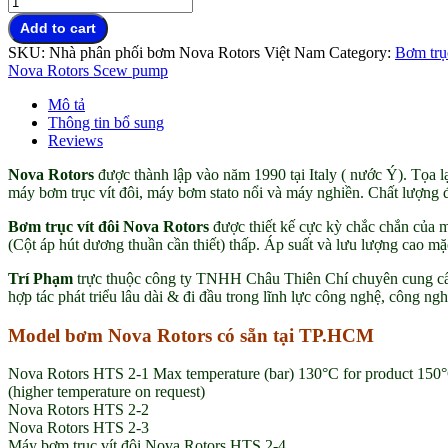
trục
Add to cart
vít
SKU:
Nhà phân phối bơm Nova Rotors Việt Nam
Category:
Bơm trụ
đôi
Nova Rotors Scew pump
Nova
Rotors
Mô tả
chính
Thông tin bổ sung
hãng
Reviews
đại
lý
Nova Rotors
được thành lập vào năm 1990 tại Italy ( nước Ý). Tọa lạ
Việt
máy bơm trục vít đôi, máy bơm stato nổi và máy nghiền. Chất lượng
Nam
quantity
Bơm trục vít đôi Nova Rotors
được thiết kế cực kỳ chắc chắn của m
(Cột áp hút dương thuần cần thiết) thấp. Áp suất và lưu lượng cao m
Trí Phạm
trực thuộc công ty TNHH Châu Thiên Chí chuyên cung cấp
hợp tác phát triểu lâu dài & đi đầu trong lĩnh lực công nghệ, công ngh
Model bơm Nova Rotors có sẵn tại TP.HCM
Nova Rotors HTS 2-1 Max temperature (bar) 130°C for product 150°
(higher temperature on request)
Nova Rotors HTS 2-2
Nova Rotors HTS 2-3
Máy bơm trục vít đôi Nova Rotors HTS 2-4