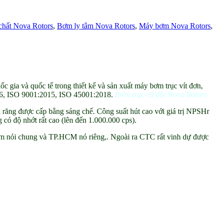
hất Nova Rotors
,
Bơm ly tâm Nova Rotors
,
Máy bơm Nova Rotors
,
c gia và quốc tế trong thiết kế và sản xuất máy bơm trục vít đơn,
676, ISO 9001:2015, ISO 45001:2018.
Bơm trục vít đôi Nova Rotors
h răng được cấp bằng sáng chế. Công suất hút cao với giá trị NPSHr
có độ nhớt rất cao (lên đến 1.000.000 cps).
m nói chung và TP.HCM nó riêng,. Ngoài ra CTC rất vinh dự được