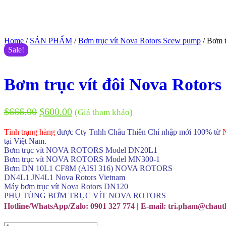
Home
/
SẢN PHẨM
/
Bơm trục vít Nova Rotors Scew pump
/ Bơm t
Sale!
Bơm trục vít đôi Nova Rotors
$
666.00
$
600.00
(Giá tham khảo)
Tình trạng hàng
được Cty Tnhh Châu Thiên Chí nhập mới 100% từ
tại Việt Nam.
Bơm trục vít NOVA ROTORS Model DN20L1
Bơm trục vít NOVA ROTORS Model MN300-1
Bơm DN 10L1 CF8M (AISI 316) NOVA ROTORS
DN4L1 JN4L1 Nova Rotors Vietnam
Máy bơm trục vít Nova Rotors DN120
PHỤ TÙNG BƠM TRỤC VÍT NOVA ROTORS
Hotline/WhatsApp/Zalo: 0901 327 774 | E-mail: tri.pham@chau
Bơm