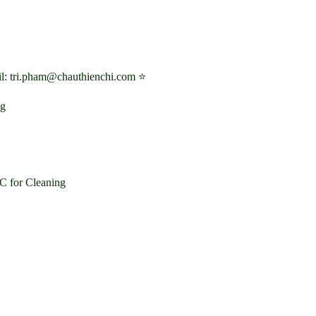
l: tri.pham@chauthienchi.com ⭐
ng
C for Cleaning