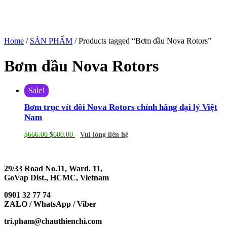
Home
/
SẢN PHẨM
/ Products tagged “Bơm dầu Nova Rotors”
Bơm dầu Nova Rotors
Sale!
Bơm trục vít đôi Nova Rotors chính hãng đại lý Việt
Nam
$
666.00
$
600.00
Vui lòng liên hệ
29/33 Road No.11, Ward. 11,
GoVap Dist., HCMC, Vietnam
0901 32 77 74
ZALO / WhatsApp / Viber
tri.pham@chauthienchi.com