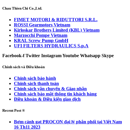
Chau Thien Chi Co.,Ltd.
FIMET MOTORI & RIDUTTORI S.R.L.
ROSSI Gearmotors Vietnam
Kirloskar Brothers Limited (KBL) Vietnam
Marzocchi Pompe Vietnam
KRAL Screw Pump GmbH
UFI FILTERS HYDRAULICS S.p.A
Facebook-f
Twitter
Instagram
Youtube
Whatsapp
Skype
Chính sách và Điều khoản
Chính sách bảo hành
Chính sách thanh toán
Chính sách vận chuyển & Giao nhận
Chính sách bảo mật thông tin khách hàng
Điều khoản & Điều kiện giao dịch
Recent Post ®
Bơm cánh gạt PROCON đại lý phân phối tại Việt Nam
16 Th11 2023