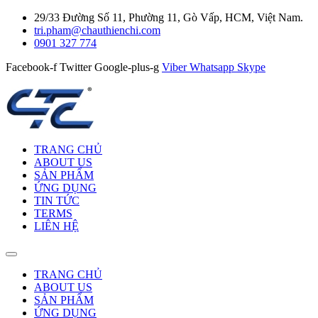
29/33 Đường Số 11, Phường 11, Gò Vấp, HCM, Việt Nam.
tri.pham@chauthienchi.com
0901 327 774
Facebook-f
Twitter
Google-plus-g
Viber
Whatsapp
Skype
TRANG CHỦ
ABOUT US
SẢN PHẨM
ỨNG DỤNG
TIN TỨC
TERMS
LIÊN HỆ
TRANG CHỦ
ABOUT US
SẢN PHẨM
ỨNG DỤNG