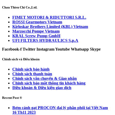
Chau Thien Chi Co.,Ltd.
FIMET MOTORI & RIDUTTORI S.R.L.
ROSSI Gearmotors Vietnam
Kirloskar Brothers Limited (KBL) Vietnam
Marzocchi Pompe Vietnam
KRAL Screw Pump GmbH
UFI FILTERS HYDRAULICS S.p.A
Facebook-f
Twitter
Instagram
Youtube
Whatsapp
Skype
Chính sách và Điều khoản
Chính sách bảo hành
Chính sách thanh toán
Chính sách vận chuyển & Giao nhận
Chính sách bảo mật thông tin khách hàng
Điều khoản & Điều kiện giao dịch
Recent Post ®
Bơm cánh gạt PROCON đại lý phân phối tại Việt Nam
16 Th11 2023