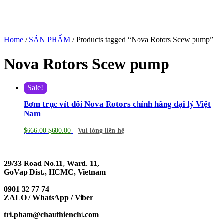
Home
/
SẢN PHẨM
/ Products tagged “Nova Rotors Scew pump”
Nova Rotors Scew pump
Sale!
Bơm trục vít đôi Nova Rotors chính hãng đại lý Việt
Nam
$
666.00
$
600.00
Vui lòng liên hệ
29/33 Road No.11, Ward. 11,
GoVap Dist., HCMC, Vietnam
0901 32 77 74
ZALO / WhatsApp / Viber
tri.pham@chauthienchi.com