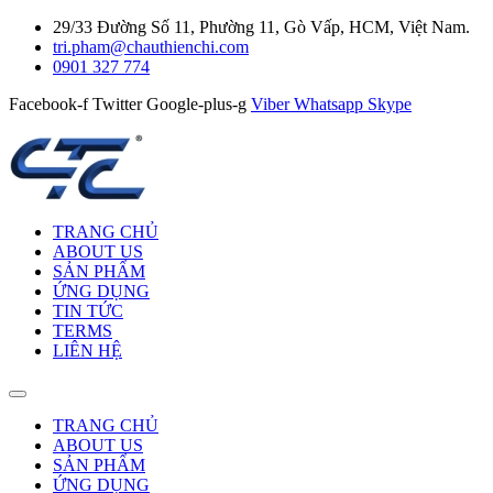
29/33 Đường Số 11, Phường 11, Gò Vấp, HCM, Việt Nam.
tri.pham@chauthienchi.com
0901 327 774
Facebook-f
Twitter
Google-plus-g
Viber
Whatsapp
Skype
TRANG CHỦ
ABOUT US
SẢN PHẨM
ỨNG DỤNG
TIN TỨC
TERMS
LIÊN HỆ
TRANG CHỦ
ABOUT US
SẢN PHẨM
ỨNG DỤNG