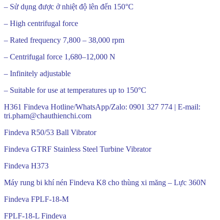
– Sử dụng được ở nhiệt độ lên đến 150°C
– High centrifugal force
– Rated frequency 7,800 – 38,000 rpm
– Centrifugal force 1,680–12,000 N
– Infinitely adjustable
– Suitable for use at temperatures up to 150°C
H361 Findeva Hotline/WhatsApp/Zalo: 0901 327 774 | E-mail:
tri.pham@chauthienchi.com
Findeva R50/53 Ball Vibrator
Findeva GTRF Stainless Steel Turbine Vibrator
Findeva H373
Máy rung bi khí nén Findeva K8 cho thùng xi măng – Lực 360N
Findeva FPLF-18-M
FPLF-18-L Findeva