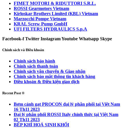
FIMET MOTORI & RIDUTTORI S.R.L.
ROSSI Gearmotors Vietnam
Kirloskar Brothers Limited (KBL) Vietnam
Marzocchi Pompe Vietnam
KRAL Screw Pump GmbH
UFI FILTERS HYDRAULICS S.p.A
Facebook-f
Twitter
Instagram
Youtube
Whatsapp
Skype
Chính sách và Điều khoản
Chính sách bảo hành
Chính sách thanh toán
Chính sách vận chuyển & Giao nhận
Chính sách bảo mật thông tin khách hàng
Điều khoản & Điều kiện giao dịch
Recent Post ®
Bơm cánh gạt PROCON đại lý phân phối tại Việt Nam
16 Th11 2023
Đại lý phân phối ROSSI Italy chính thức tại Việt Nam
02 Th11 2023
BẾP KHÍ HOÁ SINH KHỐI