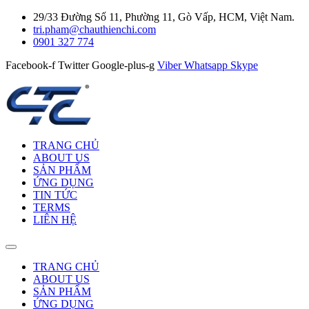
29/33 Đường Số 11, Phường 11, Gò Vấp, HCM, Việt Nam.
tri.pham@chauthienchi.com
0901 327 774
Facebook-f
Twitter
Google-plus-g
Viber
Whatsapp
Skype
TRANG CHỦ
ABOUT US
SẢN PHẨM
ỨNG DỤNG
TIN TỨC
TERMS
LIÊN HỆ
TRANG CHỦ
ABOUT US
SẢN PHẨM
ỨNG DỤNG