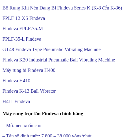
Bộ Rung Khí Nén Dạng Bi Findeva Series K (K-8 đến K-36)
FPLF-12-XS Findeva
Findeva FPLF-35-M
FPLF-35-L Findeva
GT48 Findeva Type Pneumatic Vibrating Machine
Findeva K20 Industrial Pneumatic Ball Vibrating Machine
Máy rung bi Findeva H400
Findeva H410
Findeva K-13 Ball Vibrator
H411 Findeva
Máy rung trục lăn Findeva chính hãng
– Mô-men xoắn cao
– Tần số định mức: 7.800 – 38.000 vòng/phút