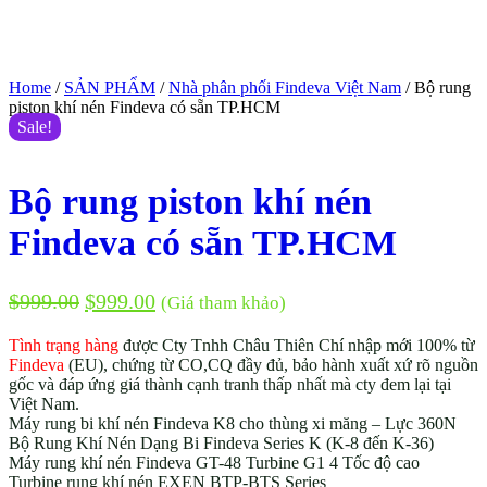
Home
/
SẢN PHẨM
/
Nhà phân phối Findeva Việt Nam
/ Bộ rung
piston khí nén Findeva có sẵn TP.HCM
Sale!
Bộ rung piston khí nén
Findeva có sẵn TP.HCM
$
999.00
$
999.00
(Giá tham khảo)
Tình trạng hàng
được Cty Tnhh Châu Thiên Chí nhập mới 100% từ
Findeva
(EU), chứng từ CO,CQ đầy đủ, bảo hành xuất xứ rõ nguồn
gốc và đáp ứng giá thành cạnh tranh thấp nhất mà cty đem lại tại
Việt Nam.
Máy rung bi khí nén Findeva K8 cho thùng xi măng – Lực 360N
Bộ Rung Khí Nén Dạng Bi Findeva Series K (K-8 đến K-36)
Máy rung khí nén Findeva GT-48 Turbine G1 4 Tốc độ cao
Turbine rung khí nén EXEN BTP-BTS Series