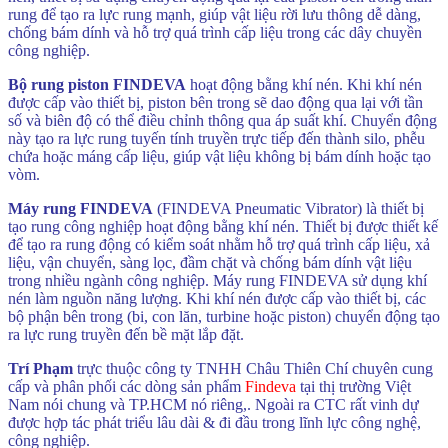
rung để tạo ra lực rung mạnh, giúp vật liệu rời lưu thông dễ dàng,
chống bám dính và hỗ trợ quá trình cấp liệu trong các dây chuyền
công nghiệp.
Bộ rung piston FINDEVA
hoạt động bằng khí nén. Khi khí nén
được cấp vào thiết bị, piston bên trong sẽ dao động qua lại với tần
số và biên độ có thể điều chỉnh thông qua áp suất khí. Chuyển động
này tạo ra lực rung tuyến tính truyền trực tiếp đến thành silo, phễu
chứa hoặc máng cấp liệu, giúp vật liệu không bị bám dính hoặc tạo
vòm.
Máy rung FINDEVA
(FINDEVA Pneumatic Vibrator) là thiết bị
tạo rung công nghiệp hoạt động bằng khí nén. Thiết bị được thiết kế
để tạo ra rung động có kiểm soát nhằm hỗ trợ quá trình cấp liệu, xả
liệu, vận chuyển, sàng lọc, đầm chặt và chống bám dính vật liệu
trong nhiều ngành công nghiệp. Máy rung FINDEVA sử dụng khí
nén làm nguồn năng lượng. Khi khí nén được cấp vào thiết bị, các
bộ phận bên trong (bi, con lăn, turbine hoặc piston) chuyển động tạo
ra lực rung truyền đến bề mặt lắp đặt.
Trí Phạm
trực thuộc công ty TNHH Châu Thiên Chí chuyên cung
cấp và phân phối các dòng sản phẩm
Findeva
tại thị trường Việt
Nam nói chung và TP.HCM nó riêng,. Ngoài ra CTC rất vinh dự
được hợp tác phát triểu lâu dài & đi đầu trong lĩnh lực công nghệ,
công nghiệp.