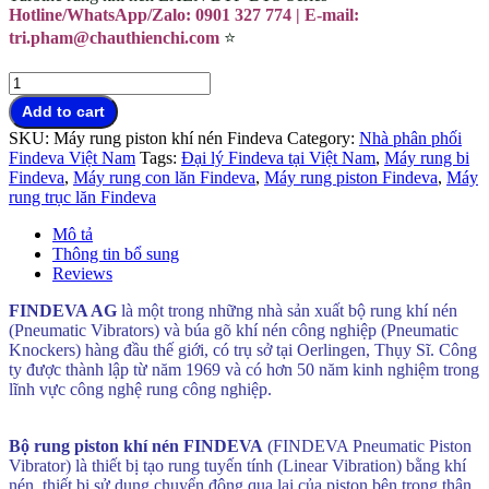
Hotline/WhatsApp/Zalo: 0901 327 774 | E-mail:
tri.pham@chauthienchi.com
⭐
Bộ
rung
Add to cart
piston
SKU:
Máy rung piston khí nén Findeva
Category:
Nhà phân phối
khí
Findeva Việt Nam
Tags:
Đại lý Findeva tại Việt Nam
,
Máy rung bi
nén
Findeva
,
Máy rung con lăn Findeva
,
Máy rung piston Findeva
,
Máy
Findeva
rung trục lăn Findeva
có
sẵn
Mô tả
TP.HCM
Thông tin bổ sung
quantity
Reviews
FINDEVA AG
là một trong những nhà sản xuất bộ rung khí nén
(Pneumatic Vibrators) và búa gõ khí nén công nghiệp (Pneumatic
Knockers) hàng đầu thế giới, có trụ sở tại Oerlingen, Thụy Sĩ. Công
ty được thành lập từ năm 1969 và có hơn 50 năm kinh nghiệm trong
lĩnh vực công nghệ rung công nghiệp.
Bộ rung piston khí nén
Findeva có sẵn TP.HCM
Bộ rung piston khí nén FINDEVA
(FINDEVA Pneumatic Piston
Vibrator) là thiết bị tạo rung tuyến tính (Linear Vibration) bằng khí
nén, thiết bị sử dụng chuyển động qua lại của piston bên trong thân