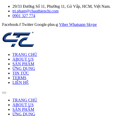
29/33 Đường Số 11, Phường 11, Gò Vấp, HCM, Việt Nam.
tri.pham@chauthienchi.com
0901 327 774
Facebook-f
Twitter
Google-plus-g
Viber
Whatsapp
Skype
TRANG CHỦ
ABOUT US
SẢN PHẨM
ỨNG DỤNG
TIN TỨC
TERMS
LIÊN HỆ
TRANG CHỦ
ABOUT US
SẢN PHẨM
ỨNG DỤNG