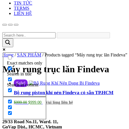
TIN TỨC
TERMS
LIÊN HỆ
Home
/
SẢN PHẨM
/ Products tagged “Máy rung trục lăn Findeva”
Exact matches only
Máy rung trục lăn Findeva
Search in title
Sale!
Search in content
Bộ rung piston khí nén Findeva có sẵn TP.HCM
$
999.00
$
999.00
Vui lòng liên hệ
29/33 Road No.11, Ward. 11,
GoVap Dist., HCMC, Vietnam