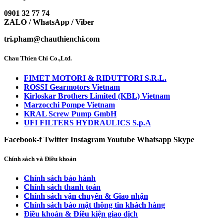
0901 32 77 74
ZALO / WhatsApp / Viber
tri.pham@chauthienchi.com
Chau Thien Chi Co.,Ltd.
FIMET MOTORI & RIDUTTORI S.R.L.
ROSSI Gearmotors Vietnam
Kirloskar Brothers Limited (KBL) Vietnam
Marzocchi Pompe Vietnam
KRAL Screw Pump GmbH
UFI FILTERS HYDRAULICS S.p.A
Facebook-f
Twitter
Instagram
Youtube
Whatsapp
Skype
Chính sách và Điều khoản
Chính sách bảo hành
Chính sách thanh toán
Chính sách vận chuyển & Giao nhận
Chính sách bảo mật thông tin khách hàng
Điều khoản & Điều kiện giao dịch