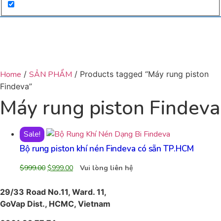
Home
/
SẢN PHẨM
/ Products tagged “Máy rung piston
Findeva”
Máy rung piston Findeva
Sale!
Bộ rung piston khí nén Findeva có sẵn TP.HCM
$
999.00
$
999.00
Vui lòng liên hệ
29/33 Road No.11, Ward. 11,
GoVap Dist., HCMC, Vietnam