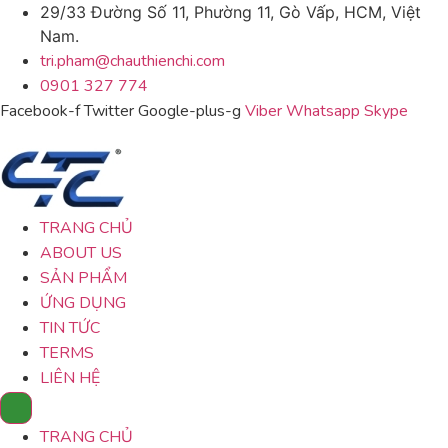
29/33 Đường Số 11, Phường 11, Gò Vấp, HCM, Việt
Nam.
tri.pham@chauthienchi.com
0901 327 774
Facebook-f
Twitter
Google-plus-g
Viber
Whatsapp
Skype
TRANG CHỦ
ABOUT US
SẢN PHẨM
ỨNG DỤNG
TIN TỨC
TERMS
LIÊN HỆ
TRANG CHỦ