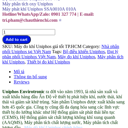
Máy phân tích oxy Uniphos
Máy phát khí Uniphos SSA0010A 010A
Hotline/WhatsApp/Zalo: 0901 327 774 | E-mail:
tri.pham@chauthienchi.com
⭐
Máy
dò
Add to cart
khí
SKU:
Máy đo khí Uniphos giá tốt TP.HCM
Category:
Nhà phân
Uniphos
phối Uniphos tại Việt Nam
Tags:
Bộ điều khiển Uniphos
,
Đại lý
chính
phân phối Uniphos Việt Nam
,
Máy đo khí Uniphos
,
Máy phân tích
hãng
khí Uniphos
,
Thiết bị đo khí Uniphos
đại
lý
Mô tả
Việt
Thông tin bổ sung
Nam
Reviews
quantity
Uniphos Envirotronic
ra đời vào năm 1993, là nhà sản xuất và
xuất khẩu hàng đầu Ấn Độ về thiết bị phát hiện khí, nước thải, khí
thải và giám sát khử trùng. Sản phẩm Uniphos được xuất khẩu sang
hơn 45 quốc gia. Công ty cũng đã đa dạng hóa sang các lĩnh vực
thiết bị đo lường khác như Hệ thống giám sát phát thải liên tục
(CEMS), Hệ thống giám sát chất lượng không khí xung quanh
(AAQMS), Máy phân tích chất lượng nước, Máy phân tích chất
lượng dầu..
Máy dò khí Uniphos chính hãng