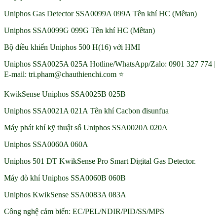
Uniphos Gas Detector SSA0099A 099A Tên khí HC (Mêtan)
Uniphos SSA0099G 099G Tên khí HC (Mêtan)
Bộ điều khiển Uniphos 500 H(16) với HMI
Uniphos SSA0025A 025A Hotline/WhatsApp/Zalo: 0901 327 774 |
E-mail: tri.pham@chauthienchi.com ⭐
KwikSense Uniphos SSA0025B 025B
Uniphos SSA0021A 021A Tên khí Cacbon đisunfua
Máy phát khí kỹ thuật số Uniphos SSA0020A 020A
Uniphos SSA0060A 060A
Uniphos 501 DT KwikSense Pro Smart Digital Gas Detector.
Máy dò khí Uniphos SSA0060B 060B
Uniphos KwikSense SSA0083A 083A
Công nghệ cảm biến: EC/PEL/NDIR/PID/SS/MPS