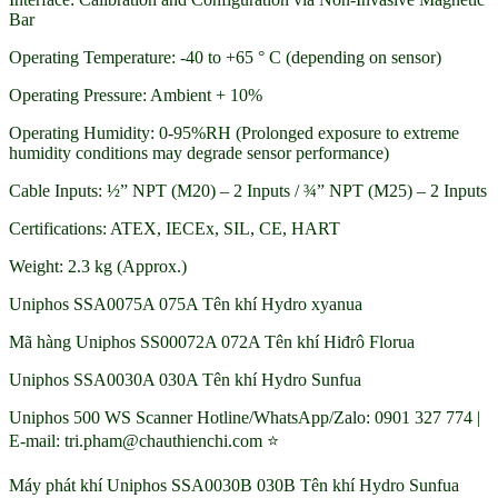
Bar
Operating Temperature: -40 to +65 ° C (depending on sensor)
Operating Pressure: Ambient + 10%
Operating Humidity: 0-95%RH (Prolonged exposure to extreme
humidity conditions may degrade sensor performance)
Cable Inputs: ½” NPT (M20) – 2 Inputs / ¾” NPT (M25) – 2 Inputs
Certifications: ATEX, IECEx, SIL, CE, HART
Weight: 2.3 kg (Approx.)
Uniphos SSA0075A 075A Tên khí Hydro xyanua
Mã hàng Uniphos SS00072A 072A Tên khí Hiđrô Florua
Uniphos SSA0030A 030A Tên khí Hydro Sunfua
Uniphos 500 WS Scanner Hotline/WhatsApp/Zalo: 0901 327 774 |
E-mail: tri.pham@chauthienchi.com ⭐
Máy phát khí Uniphos SSA0030B 030B Tên khí Hydro Sunfua