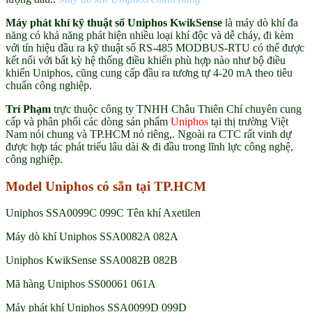
Máy phát khí kỹ thuật số Uniphos KwikSense
là máy dò khí đa
năng có khả năng phát hiện nhiều loại khí độc và dễ cháy, đi kèm
với tín hiệu đầu ra kỹ thuật số RS-485 MODBUS-RTU có thể được
kết nối với bất kỳ hệ thống điều khiển phù hợp nào như bộ điều
khiển Uniphos, cũng cung cấp đầu ra tương tự 4-20 mA theo tiêu
chuẩn công nghiệp.
Trí Phạm
trực thuộc công ty TNHH Châu Thiên Chí chuyên cung
cấp và phân phối các dòng sản phẩm
Uniphos
tại thị trường Việt
Nam nói chung và TP.HCM nó riêng,. Ngoài ra CTC rất vinh dự
được hợp tác phát triểu lâu dài & đi đầu trong lĩnh lực công nghệ,
công nghiệp.
Model Uniphos có sẵn tại TP.HCM
Uniphos SSA0099C 099C Tên khí Axetilen
Máy dò khí Uniphos SSA0082A 082A
Uniphos KwikSense SSA0082B 082B
Mã hàng Uniphos SS00061 061A
Máy phát khí Uniphos SSA0099D 099D