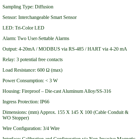
Sampling Type: Diffusion
Sensor: Interchangeable Smart Sensor
LED: Tri-Color LED
Alarm: Two User-Settable Alarms
Output: 4-20mA / MODBUS via RS-485 / HART via 4-20 mA
Relay: 3 potential free contacts
Load Resistance: 600 Ω (max)
Power Consumption: < 3 W
Housing: Fireproof – Die-cast Aluminum Alloy/SS-316
Ingress Protection: IP66
Dimensions: (mm) Approx. 155 X 145 X 100 (Cable Conduit &
WO Stopper)
Wire Configuration: 3/4 Wire
Interface: Calibration and Configuration via Non-Invasive Magnetic