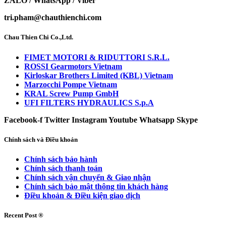
ZALO / WhatsApp / Viber
tri.pham@chauthienchi.com
Chau Thien Chi Co.,Ltd.
FIMET MOTORI & RIDUTTORI S.R.L.
ROSSI Gearmotors Vietnam
Kirloskar Brothers Limited (KBL) Vietnam
Marzocchi Pompe Vietnam
KRAL Screw Pump GmbH
UFI FILTERS HYDRAULICS S.p.A
Facebook-f
Twitter
Instagram
Youtube
Whatsapp
Skype
Chính sách và Điều khoản
Chính sách bảo hành
Chính sách thanh toán
Chính sách vận chuyển & Giao nhận
Chính sách bảo mật thông tin khách hàng
Điều khoản & Điều kiện giao dịch
Recent Post ®