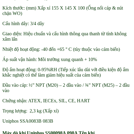
Kích thước: (mm) Xấp xỉ 155 X 145 X 100 (Ống nối cáp & nút
chặn WO)
Cấu hình dây: 3/4 dây
Giao diện: Hiệu chuẩn và cấu hình thông qua thanh từ tính không
xâm lấn
Nhiệt độ hoạt động: -40 đến +65 ° C (tùy thuộc vào cảm biến)
Áp suất vận hành: Môi trường xung quanh + 10%
Độ ẩm hoạt động: 0-95%RH (Tiếp xúc lâu dài với điều kiện độ ẩm
khắc nghiệt có thể làm giảm hiệu suất của cảm biến)
Đầu vào cáp: ½” NPT (M20) – 2 đầu vào / ¾” NPT (M25) – 2 đầu
vào
Chứng nhận: ATEX, IECEx, SIL, CE, HART
Trọng lượng: 2,3 kg (Xấp xỉ)
Uniphos SSA0083B 083B
Máy dò khí Uniphos SS00098A 098A Tên khí