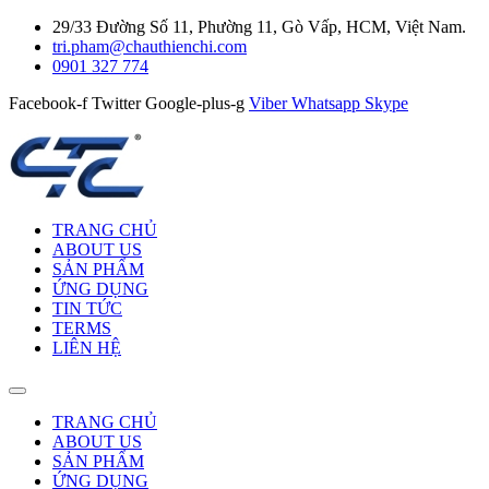
29/33 Đường Số 11, Phường 11, Gò Vấp, HCM, Việt Nam.
tri.pham@chauthienchi.com
0901 327 774
Facebook-f
Twitter
Google-plus-g
Viber
Whatsapp
Skype
TRANG CHỦ
ABOUT US
SẢN PHẨM
ỨNG DỤNG
TIN TỨC
TERMS
LIÊN HỆ
TRANG CHỦ
ABOUT US
SẢN PHẨM
ỨNG DỤNG