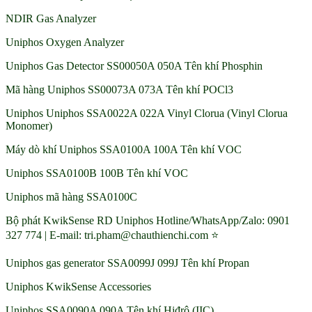
NDIR Gas Analyzer
Uniphos Oxygen Analyzer
Uniphos Gas Detector SS00050A 050A Tên khí Phosphin
Mã hàng Uniphos SS00073A 073A Tên khí POCl3
Uniphos Uniphos SSA0022A 022A Vinyl Clorua (Vinyl Clorua
Monomer)
Máy dò khí Uniphos SSA0100A 100A Tên khí VOC
Uniphos SSA0100B 100B Tên khí VOC
Uniphos mã hàng SSA0100C
Bộ phát KwikSense RD Uniphos Hotline/WhatsApp/Zalo: 0901
327 774 | E-mail: tri.pham@chauthienchi.com ⭐
Uniphos gas generator SSA0099J 099J Tên khí Propan
Uniphos KwikSense Accessories
Uniphos SSA0090A 090A Tên khí Hiđrô (IIC)