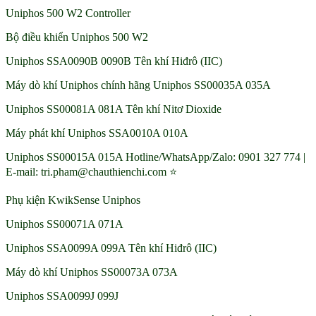
Uniphos 500 W2 Controller
Bộ điều khiển Uniphos 500 W2
Uniphos SSA0090B 0090B Tên khí Hiđrô (IIC)
Máy dò khí Uniphos chính hãng Uniphos SS00035A 035A
Uniphos SS00081A 081A Tên khí Nitơ Dioxide
Máy phát khí Uniphos SSA0010A 010A
Uniphos SS00015A 015A Hotline/WhatsApp/Zalo: 0901 327 774 |
E-mail: tri.pham@chauthienchi.com ⭐
Phụ kiện KwikSense Uniphos
Uniphos SS00071A 071A
Uniphos SSA0099A 099A Tên khí Hiđrô (IIC)
Máy dò khí Uniphos SS00073A 073A
Uniphos SSA0099J 099J