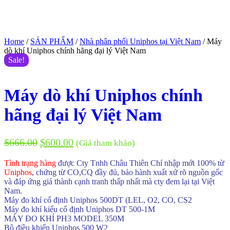
Home
/
SẢN PHẨM
/
Nhà phân phối Uniphos tại Việt Nam
/ Máy
dò khí Uniphos chính hãng đại lý Việt Nam
Sale!
Máy dò khí Uniphos chính
hãng đại lý Việt Nam
$
666.00
$
600.00
(Giá tham khảo)
Tình trạng hàng
được Cty Tnhh Châu Thiên Chí nhập mới 100% từ
Uniphos
, chứng từ CO,CQ đầy đủ, bảo hành xuất xứ rõ nguồn gốc
và đáp ứng giá thành cạnh tranh thấp nhất mà cty đem lại tại Việt
Nam.
Máy đo khí cố định Uniphos 500DT (LEL, O2, CO, CS2
Máy đo khí kiểu cố định Uniphos DT 500-1M
MÁY ĐO KHÍ PH3 MODEL 350M
Bộ điều khiển Uniphos 500 W2