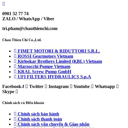
0901 32 77 74
ZALO / WhatsApp / Viber
tri.pham@chauthienchi.com
Chau Thien Chi Co.,Ltd.
FIMET MOTORI & RIDUTTORI S.R.L.
ROSSI Gearmotors Vietnam
Kirloskar Brothers Limited (KBL) Vietnam
Marzocchi Pompe Vietnam
KRAL Screw Pump GmbH
UFI FILTERS HYDRAULICS S.p.A
Facebook-f
Twitter
Instagram
Youtube
Whatsapp
Skype
Chính sách và Điều khoản
Chính sách bảo hành
Chính sách thanh toán
Chính sách vận chuyển & Giao nhận