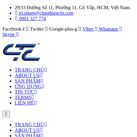
29/33 Đường Số 11, Phường 11, Gò Vấp, HCM, Việt Nam.
tri.pham@chauthienchi.com
0901 327 774
Facebook-f
Twitter
Google-plus-g
Viber
Whatsapp
Skype
TRANG CHỦ
ABOUT US
SẢN PHẨM
ỨNG DỤNG
TIN TỨC
TERMS
LIÊN HỆ
TRANG CHỦ
ABOUT US
SẢN PHẨM