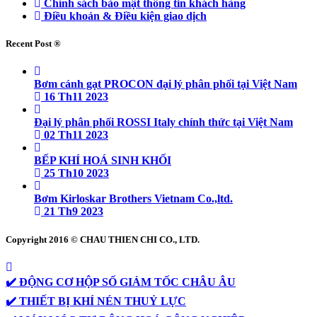
Chính sách bảo mật thông tin khách hàng
Điều khoản & Điều kiện giao dịch
Recent Post ®
Bơm cánh gạt PROCON đại lý phân phối tại Việt Nam
16 Th11 2023
Đại lý phân phối ROSSI Italy chính thức tại Việt Nam
02 Th11 2023
BẾP KHÍ HOÁ SINH KHỐI
25 Th10 2023
Bơm Kirloskar Brothers Vietnam Co.,ltd.
21 Th9 2023
Copyright 2016 © CHAU THIEN CHI CO., LTD.
✔️ ĐỘNG CƠ HỘP SỐ GIẢM TỐC CHÂU ÂU
✔️ THIẾT BỊ KHÍ NÉN THUỶ LỰC