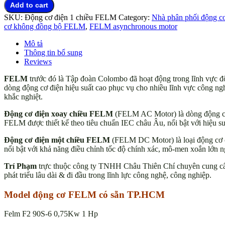
Add to cart
FELM
SKU:
Động cơ điện 1 chiều FELM
Category:
Nhà phân phối động c
electric
cơ không đồng bộ FELM
,
FELM asynchronous motor
motor
có
Mô tả
sẵn
Thông tin bổ sung
TP.HCM
Reviews
quantity
FELM
trước đó là Tập đoàn Colombo đã hoạt động trong lĩnh vực đ
dòng động cơ điện hiệu suất cao phục vụ cho nhiều lĩnh vực công ng
khắc nghiệt.
Động cơ FELM electric motor có sẵn TP.HCM
Động cơ điện xoay chiều FELM
(FELM AC Motor) là dòng động cơ 
FELM được thiết kế theo tiêu chuẩn IEC châu Âu, nổi bật với hiệu su
Động cơ điện một chiều FELM
(FELM DC Motor) là loại động cơ c
nổi bật với khả năng điều chỉnh tốc độ chính xác, mô-men xoắn lớn ng
Trí Phạm
trực thuộc công ty TNHH Châu Thiên Chí chuyên cung cấ
phát triểu lâu dài & đi đầu trong lĩnh lực công nghệ, công nghiệp.
Model động cơ FELM có sẵn TP.HCM
Felm F2 90S-6 0,75Kw 1 Hp