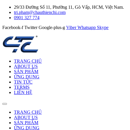
29/33 Đường Số 11, Phường 11, Gò Vấp, HCM, Việt Nam.
tri.pham@chauthienchi.com
0901 327 774
Facebook-f
Twitter
Google-plus-g
Viber
Whatsapp
Skype
TRANG CHỦ
ABOUT US
SẢN PHẨM
ỨNG DỤNG
TIN TỨC
TERMS
LIÊN HỆ
TRANG CHỦ
ABOUT US
SẢN PHẨM
ỨNG DỤNG