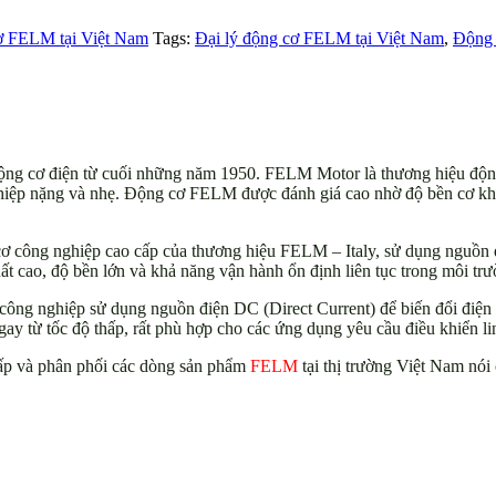
ơ FELM tại Việt Nam
Tags:
Đại lý động cơ FELM tại Việt Nam
,
Động 
ộng cơ điện từ cuối những năm 1950. FELM Motor là thương hiệu động 
hiệp nặng và nhẹ. Động cơ FELM được đánh giá cao nhờ độ bền cơ khí, 
công nghiệp cao cấp của thương hiệu FELM – Italy, sử dụng nguồn đi
ất cao, độ bền lớn và khả năng vận hành ổn định liên tục trong môi tr
ông nghiệp sử dụng nguồn điện DC (Direct Current) để biến đổi điện
ay từ tốc độ thấp, rất phù hợp cho các ứng dụng yêu cầu điều khiển li
p và phân phối các dòng sản phẩm
FELM
tại thị trường Việt Nam nó