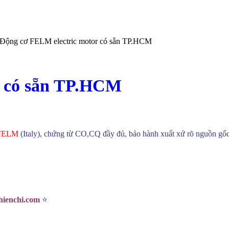
 Động cơ FELM electric motor có sẵn TP.HCM
r có sẵn TP.HCM
FELM
(Italy), chứng từ CO,CQ đầy đủ, bảo hành xuất xứ rõ nguồn gốc v
hienchi.com
⭐