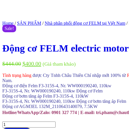
Home
/
SẢN PHẨM
/
Nhà phân phối động cơ FELM tại Việt Nam
/
Sale!
Động cơ FELM electric moto
$
444.00
$
400.00
(Giá tham khảo)
Tình trạng hàng
được Cty Tnhh Châu Thiên Chí nhập mới 100% từ
Nam.
Động cơ điện Felm F3-315S-4, Nr. WW000190240, 110kw
F3-315S-4, Nr. WW000190240, 110kw Động cơ Felm
Động cơ bơm tăng áp Felm F3-315S-4, 110kW
F3-315S-4, Nr. WW000190240, 110kw Động cơ bơm tăng áp Felm
Động cơ AGM3EL 132M_2110643140079, 7.5KW
Hotline/WhatsApp/Zalo: 0901 327 774 | E-mail: tri.pham@chaut
Động
cơ