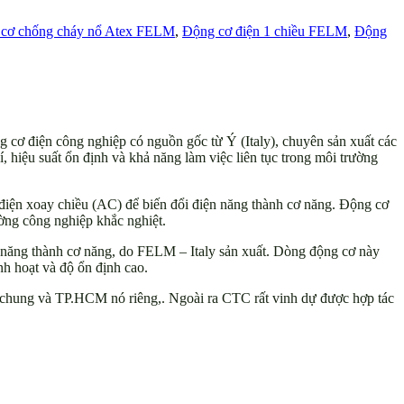
cơ chống cháy nổ Atex FELM
,
Động cơ điện 1 chiều FELM
,
Động
cơ điện công nghiệp có nguồn gốc từ Ý (Italy), chuyên sản xuất các
hiệu suất ổn định và khả năng làm việc liên tục trong môi trường
ện xoay chiều (AC) để biến đổi điện năng thành cơ năng. Động cơ
ường công nghiệp khắc nghiệt.
 năng thành cơ năng, do FELM – Italy sản xuất. Dòng động cơ này
nh hoạt và độ ổn định cao.
i chung và TP.HCM nó riêng,. Ngoài ra CTC rất vinh dự được hợp tác