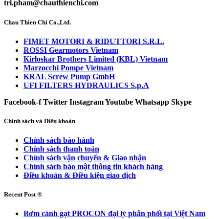
tri.pham@chauthienchi.com
Chau Thien Chi Co.,Ltd.
FIMET MOTORI & RIDUTTORI S.R.L.
ROSSI Gearmotors Vietnam
Kirloskar Brothers Limited (KBL) Vietnam
Marzocchi Pompe Vietnam
KRAL Screw Pump GmbH
UFI FILTERS HYDRAULICS S.p.A
Facebook-f
Twitter
Instagram
Youtube
Whatsapp
Skype
Chính sách và Điều khoản
Chính sách bảo hành
Chính sách thanh toán
Chính sách vận chuyển & Giao nhận
Chính sách bảo mật thông tin khách hàng
Điều khoản & Điều kiện giao dịch
Recent Post ®
Bơm cánh gạt PROCON đại lý phân phối tại Việt Nam