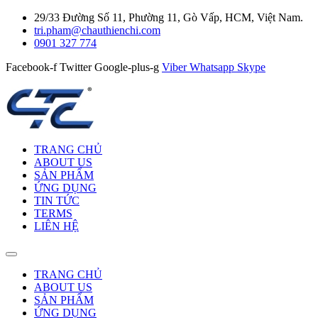
29/33 Đường Số 11, Phường 11, Gò Vấp, HCM, Việt Nam.
tri.pham@chauthienchi.com
0901 327 774
Facebook-f
Twitter
Google-plus-g
Viber
Whatsapp
Skype
TRANG CHỦ
ABOUT US
SẢN PHẨM
ỨNG DỤNG
TIN TỨC
TERMS
LIÊN HỆ
TRANG CHỦ
ABOUT US
SẢN PHẨM
ỨNG DỤNG