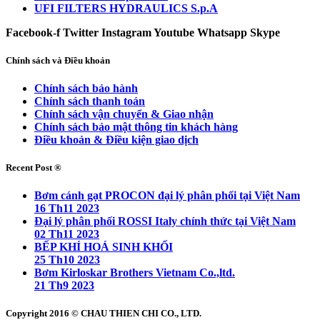
UFI FILTERS HYDRAULICS S.p.A
Facebook-f
Twitter
Instagram
Youtube
Whatsapp
Skype
Chính sách và Điều khoản
Chính sách bảo hành
Chính sách thanh toán
Chính sách vận chuyển & Giao nhận
Chính sách bảo mật thông tin khách hàng
Điều khoản & Điều kiện giao dịch
Recent Post ®
Bơm cánh gạt PROCON đại lý phân phối tại Việt Nam
16 Th11 2023
Đại lý phân phối ROSSI Italy chính thức tại Việt Nam
02 Th11 2023
BẾP KHÍ HOÁ SINH KHỐI
25 Th10 2023
Bơm Kirloskar Brothers Vietnam Co.,ltd.
21 Th9 2023
Copyright 2016 © CHAU THIEN CHI CO., LTD.