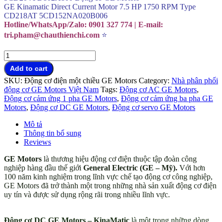
GE Kinamatic Direct Current Motor 7.5 HP 1750 RPM Type
CD218AT 5CD152NA020B006
Hotline/WhatsApp/Zalo: 0901 327 774 | E-mail:
tri.pham@chauthienchi.com
⭐
Động
cơ
Add to cart
điện
SKU:
Động cơ điện một chiều GE Motors
Category:
Nhà phân phối
GE
động cơ GE Motors Việt Nam
Tags:
Động cơ AC GE Motors
,
Motors
Động cơ cảm ứng 1 pha GE Motors
,
Động cơ cảm ứng ba pha GE
–
Motors
,
Động cơ DC GE Motors
,
Động cơ servo GE Motors
KinaMatic
chính
Mô tả
hãng
Thông tin bổ sung
USA
Reviews
quantity
GE Motors
là thương hiệu động cơ điện thuộc tập đoàn công
nghiệp hàng đầu thế giới
General Electric (GE – Mỹ).
Với hơn
100 năm kinh nghiệm trong lĩnh vực chế tạo động cơ công nghiệp,
GE Motors đã trở thành một trong những nhà sản xuất động cơ điện
uy tín và được sử dụng rộng rãi trong nhiều lĩnh vực.
Động cơ điện
GE Motors – KinaMatic chính hãng USA
Động cơ DC GE Motors – KinaMatic
là một trong những dòng