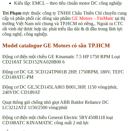
Kiểu lắp: EMCL – theo tiêu chuẩn motor DC công nghiệp
Trí Phạm
trực thuộc công ty TNHH Châu Thiên Chí chuyên cung
cấp và phân phối các dòng sản phẩm
GE Motors – FinMatic
tại thị
trường Việt Nam nói chung và TP.HCM nó riêng,. Ngoài ra CTC
rất vinh dự được hợp tác phát triểu lâu dài & đi đầu trong lĩnh lực
công nghệ, công nghiệp.
Model catalogue GE Motors có sẵn TP.HCM
Động cơ điện một chiều GE Kinamatic 7.5 HP 1750 RPM Loại
CD218AT 5CD152NA020B00 6
Động cơ DC GE 5CD124TP001B 2HP, 1750RPM, 180V, TEFC
CD149ATC-PM
Động cơ DC GE,5CD145LA803 B001,3HP, 1150 vòng/phút,
240VDC CD189AT
Quạt thông gió chống nhỏ giọt ABB Baldor Reliance DC
LC3212ATZ 1150/2500 vòng/phút
Động cơ điện một chiều General Electric 5BY450B118 loại
CD188ATC KINAMATIC công suất 2 mã lực