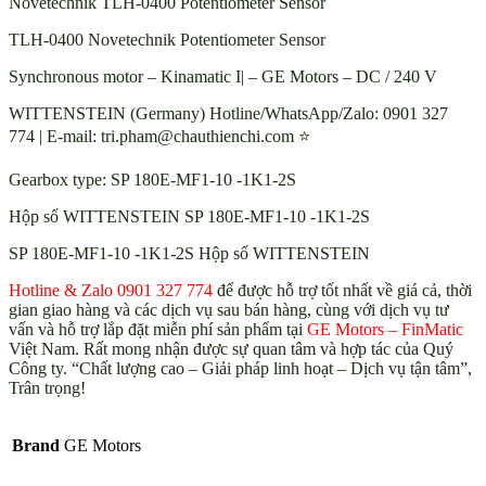
Novetechnik TLH-0400 Potentiometer Sensor
TLH-0400 Novetechnik Potentiometer Sensor
Synchronous motor – Kinamatic I| – GE Motors – DC / 240 V
WITTENSTEIN (Germany) Hotline/WhatsApp/Zalo: 0901 327
774 | E-mail: tri.pham@chauthienchi.com ⭐
Gearbox type: SP 180E-MF1-10 -1K1-2S
Hộp số WITTENSTEIN SP 180E-MF1-10 -1K1-2S
SP 180E-MF1-10 -1K1-2S Hộp số WITTENSTEIN
Hotline & Zalo 0901 327 774
để được hỗ trợ tốt nhất về giá cả, thời
gian giao hàng và các dịch vụ sau bán hàng, cùng với dịch vụ tư
vấn và hỗ trợ lắp đặt miễn phí sản phẩm tại
GE Motors – FinMatic
Việt Nam. Rất mong nhận được sự quan tâm và hợp tác của Quý
Công ty. “Chất lượng cao – Giải pháp linh hoạt – Dịch vụ tận tâm”,
Trân trọng!
Brand
GE Motors