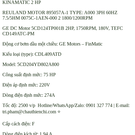
KINAMATIC 2 HP
REULAND MOTOR 895057A-1 TYPE: A000 3PH 60HZ
7.5/5HM 0075C-1AEN-000 2 1800/1200RPM
GE DC Motor 5CD124TP001B 2HP, 1750RPM, 180V, TEFC
CD149ATC-PM
Động cơ bơm dầu một chiều: GE Motors – FinMatic
Kiểu loại (type): CDL409ATD
Model: 5CD204YD802A800
Công suất định mức: 75 HP
Điện áp định mức: 220V
Dòng điện định mức: 274A
Tốc độ: 2500 v/p Hotline/WhatsApp/Zalo: 0901 327 774 | E-mail:
tri.pham@chauthienchi.com ⭐
Cấp cách điện: F
Dòng điện kích từ: 1,94 A