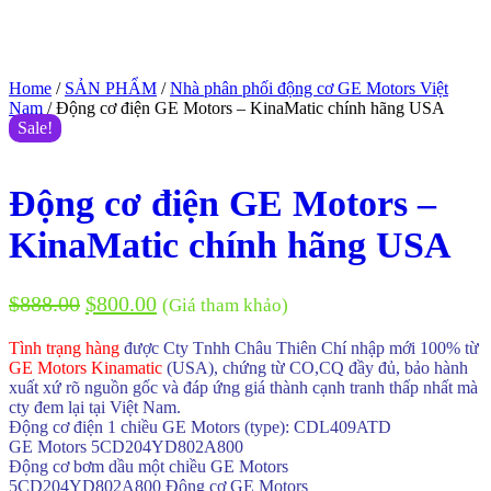
Home
/
SẢN PHẨM
/
Nhà phân phối động cơ GE Motors Việt
Nam
/ Động cơ điện GE Motors – KinaMatic chính hãng USA
Sale!
Động cơ điện GE Motors –
KinaMatic chính hãng USA
$
888.00
$
800.00
(Giá tham khảo)
Tình trạng hàng
được Cty Tnhh Châu Thiên Chí nhập mới 100% từ
GE Motors Kinamatic
(USA), chứng từ CO,CQ đầy đủ, bảo hành
xuất xứ rõ nguồn gốc và đáp ứng giá thành cạnh tranh thấp nhất mà
cty đem lại tại Việt Nam.
Động cơ điện 1 chiều GE Motors (type): CDL409ATD
GE Motors 5CD204YD802A800
Động cơ bơm dầu một chiều GE Motors
5CD204YD802A800 Động cơ GE Motors