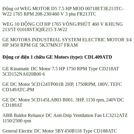
Động cơ WEG MOTOR D5 7.5 HP MOD 00718ET3E213TC-
W22 1765 RPM 208-230/460 V 3 pha FR213TC
WEG 10 ĐỘNG CƠ HP 1765 VÒNG/PHÚT 460 V KHUNG
213/5T 01018ST3QIE215 T-W22
GE MOTORS INDUSTRIAL SYSTEM ELECTRIC MOTOR 3/4
HP 3450 RPM GE 5K37MN37 FRAM
Động cơ điện 1 chiều GE Motors (type): CDL409ATD
GE Kinamatic DC Motor 7.5 HP 1750 RPM Type CD218AT
5CD152NA020B00 6
GE DC Motor 5CD124TP001B 2HP, 1750RPM, 180V, TEFC
CD149ATC-PM
GE DC Motor 5CD145LA803 B001, 3HP, 1150 rpm, 240VDC
CD189AT
ABB Baldor Reliance DC Anti-Drip Ventilation Fan LC3212ATZ
1150/2500 rpm
General Electric DC Motor 5BY450B118 Type CD188ATC