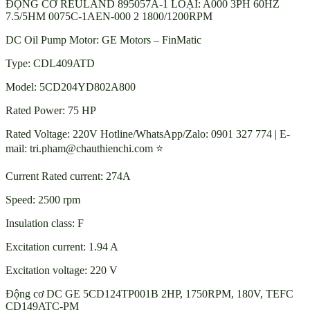
ĐỘNG CƠ REULAND 895057A-1 LOẠI: A000 3PH 60HZ
7.5/5HM 0075C-1AEN-000 2 1800/1200RPM
DC Oil Pump Motor: GE Motors – FinMatic
Type: CDL409ATD
Model: 5CD204YD802A800
Rated Power: 75 HP
Rated Voltage: 220V Hotline/WhatsApp/Zalo: 0901 327 774 | E-
mail: tri.pham@chauthienchi.com ⭐
Current Rated current: 274A
Speed: 2500 rpm
Insulation class: F
Excitation current: 1.94 A
Excitation voltage: 220 V
Động cơ DC GE 5CD124TP001B 2HP, 1750RPM, 180V, TEFC
CD149ATC-PM