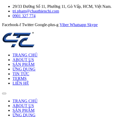
29/33 Đường Số 11, Phường 11, Gò Vấp, HCM, Việt Nam.
tri.pham@chauthienchi.com
0901 327 774
Facebook-f
Twitter
Google-plus-g
Viber
Whatsapp
Skype
TRANG CHỦ
ABOUT US
SẢN PHẨM
ỨNG DỤNG
TIN TỨC
TERMS
LIÊN HỆ
TRANG CHỦ
ABOUT US
SẢN PHẨM
ỨNG DỤNG