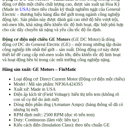
động cơ điện một chiều chất lượng cao, được sản xuất tại Hoa Kỳ
(Made in
USA
) theo tiêu chuẩn kỹ thuật nghiêm ngặt của General
Electric – thương hiệu hàng đầu thế giới trong ngành công nghiệp
động lực. Sản phẩm này được đánh giá cao nhờ độ bền vượt trội,
mô-men lớn, khả năng điều khiển tốc độ linh hoạt, đặc biệt phù hợp
cho các dây chuyền tải nặng và yêu cầu tốc độ ổn định.
Động cơ điện một chiều GE Motors
(GE DC Motor) là dòng
động cơ DC do General Electric (GE) – một trong những tập đoàn
công nghiệp lớn nhất thế giới – sản xuất. Dòng động cơ này được
thiết kế để cung cấp mô-men xoắn lớn, điều khiển tốc độ linh hoạt
và hoạt động bền bỉ trong các môi trường công nghiệp nặng.
Hãng sản xuất: GE Motors – FinMatic
Loại động cơ: Direct Current Motor (Động cơ điện một chiều)
Model / Mã sản phẩm: NP36A4243S5
Xuất xứ: Made in USA
Điện áp kích từ (Field Voltage): hiển thị trên tem (không rõ
con số cụ thể do ảnh mờ)
Dòng điện phần ứng (Armature Amps): (bảng thông số đã có
nhưng bị mờ)
RPM định mức: 2500 RPM (đọc rõ trên tem)
Duty: Continuous (làm việc liên tục)
Kiểu cách điện (Insulation Class): theo tiêu chuẩn GE