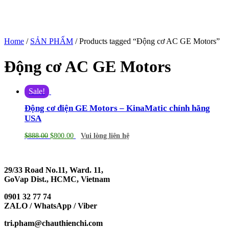
Home
/
SẢN PHẨM
/ Products tagged “Động cơ AC GE Motors”
Động cơ AC GE Motors
Sale!
Động cơ điện GE Motors – KinaMatic chính hãng
USA
$
888.00
$
800.00
Vui lòng liên hệ
29/33 Road No.11, Ward. 11,
GoVap Dist., HCMC, Vietnam
0901 32 77 74
ZALO / WhatsApp / Viber
tri.pham@chauthienchi.com