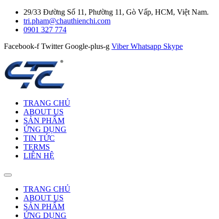
29/33 Đường Số 11, Phường 11, Gò Vấp, HCM, Việt Nam.
tri.pham@chauthienchi.com
0901 327 774
Facebook-f
Twitter
Google-plus-g
Viber
Whatsapp
Skype
TRANG CHỦ
ABOUT US
SẢN PHẨM
ỨNG DỤNG
TIN TỨC
TERMS
LIÊN HỆ
TRANG CHỦ
ABOUT US
SẢN PHẨM
ỨNG DỤNG