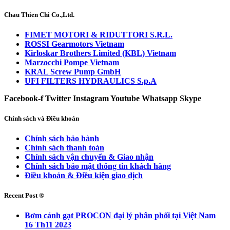
Chau Thien Chi Co.,Ltd.
FIMET MOTORI & RIDUTTORI S.R.L.
ROSSI Gearmotors Vietnam
Kirloskar Brothers Limited (KBL) Vietnam
Marzocchi Pompe Vietnam
KRAL Screw Pump GmbH
UFI FILTERS HYDRAULICS S.p.A
Facebook-f
Twitter
Instagram
Youtube
Whatsapp
Skype
Chính sách và Điều khoản
Chính sách bảo hành
Chính sách thanh toán
Chính sách vận chuyển & Giao nhận
Chính sách bảo mật thông tin khách hàng
Điều khoản & Điều kiện giao dịch
Recent Post ®
Bơm cánh gạt PROCON đại lý phân phối tại Việt Nam
16 Th11 2023