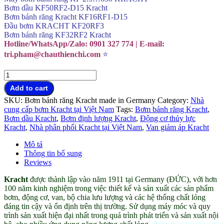
Bơm dầu KF50RF2-D15 Kracht
Bơm bánh răng Kracht KF16RF1-D15
Đầu bơm KRACHT KF20RF3
Bơm bánh răng KF32RF2 Kracht
Hotline/WhatsApp/Zalo: 0901 327 774 | E-mail:
tri.pham@chauthienchi.com
⭐
Bơm
thủy
Add to cart
lực
SKU:
Bơm bánh răng Kracht made in Germany
Category:
Nhà
Kracht
cung cấp bơm Kracht tại Việt Nam
Tags:
Bơm bánh răng Kracht
,
chính
Bơm dầu Kracht
,
Bơm định lượng Kracht
,
Động cơ thủy lực
hãng
Kracht
,
Nhà phân phối Kracht tại Việt Nam
,
Van giảm áp Kracht
Germany
đại
Mô tả
lý
Thông tin bổ sung
Việt
Reviews
Nam
quantity
Kracht
được thành lập vào năm 1911 tại Germany (ĐỨC), với hơn
100 năm kinh nghiệm trong việc thiết kế và sản xuất các sản phẩm
bơm, động cơ, van, bộ chia lưu lượng và các hệ thống chất lỏng
đáng tin cậy và ổn định trên thị trường. Sử dụng máy móc và quy
trình sản xuất hiện đại nhất trong quá trình phát triển và sản xuất nội