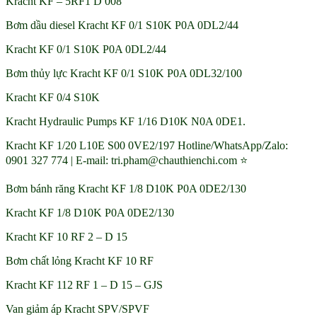
Kracht KF – 5RF1 D 008
Bơm dầu diesel Kracht KF 0/1 S10K P0A 0DL2/44
Kracht KF 0/1 S10K P0A 0DL2/44
Bơm thủy lực Kracht KF 0/1 S10K P0A 0DL32/100
Kracht KF 0/4 S10K
Kracht Hydraulic Pumps KF 1/16 D10K N0A 0DE1.
Kracht KF 1/20 L10E S00 0VE2/197 Hotline/WhatsApp/Zalo:
0901 327 774 | E-mail: tri.pham@chauthienchi.com ⭐
Bơm bánh răng Kracht KF 1/8 D10K P0A 0DE2/130
Kracht KF 1/8 D10K P0A 0DE2/130
Kracht KF 10 RF 2 – D 15
Bơm chất lỏng Kracht KF 10 RF
Kracht KF 112 RF 1 – D 15 – GJS
Van giảm áp Kracht SPV/SPVF