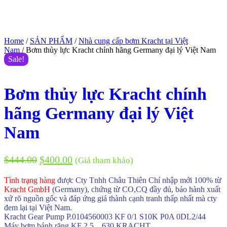
Home
/
SẢN PHẨM
/
Nhà cung cấp bơm Kracht tại Việt
Nam
/ Bơm thủy lực Kracht chính hãng Germany đại lý Việt Nam
Sale!
Bơm thủy lực Kracht chính
hãng Germany đại lý Việt
Nam
$
444.00
$
400.00
(Giá tham khảo)
Tình trạng hàng
được Cty Tnhh Châu Thiên Chí nhập mới 100% từ
Kracht GmbH
(Germany)
, chứng từ CO,CQ đầy đủ, bảo hành xuất
xứ rõ nguồn gốc và đáp ứng giá thành cạnh tranh thấp nhất mà cty
đem lại tại Việt Nam.
Kracht Gear Pump P.0104560003 KF 0/1 S10K P0A 0DL2/44
Máy bơm bánh răng KF 2.5…630 KRACHT