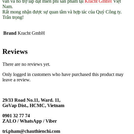
vấn và hỗ trợ lắp đặt miễn phí sản phẩm tại
Kracht GmbH
Việt
Nam.
Rất mong nhận được sự quan tâm và hợp tác của Quý Công ty.
Trân trọng!
Brand
Kracht GmbH
Reviews
There are no reviews yet.
Only logged in customers who have purchased this product may
leave a review.
29/33 Road No.11, Ward. 11,
GoVap Dist., HCMC, Vietnam
0901 32 77 74
ZALO / WhatsApp / Viber
tri.pham@chauthienchi.com