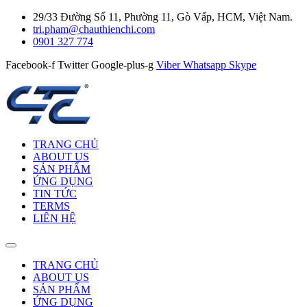
29/33 Đường Số 11, Phường 11, Gò Vấp, HCM, Việt Nam.
tri.pham@chauthienchi.com
0901 327 774
Facebook-f
Twitter
Google-plus-g
Viber
Whatsapp
Skype
TRANG CHỦ
ABOUT US
SẢN PHẨM
ỨNG DỤNG
TIN TỨC
TERMS
LIÊN HỆ
TRANG CHỦ
ABOUT US
SẢN PHẨM
ỨNG DỤNG