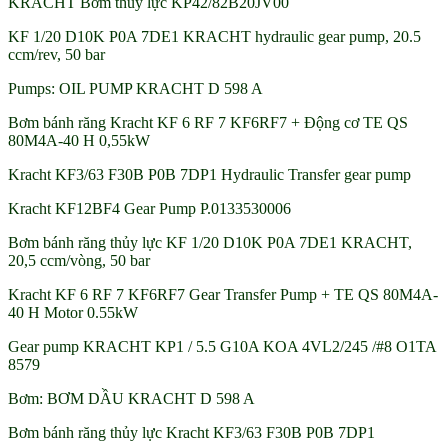
KRACHT Bơm thủy lực KP42/82B20JV00
KF 1/20 D10K P0A 7DE1 KRACHT hydraulic gear pump, 20.5
ccm/rev, 50 bar
Pumps: OIL PUMP KRACHT D 598 A
Bơm bánh răng Kracht KF 6 RF 7 KF6RF7 + Động cơ TE QS
80M4A-40 H 0,55kW
Kracht KF3/63 F30B P0B 7DP1 Hydraulic Transfer gear pump
Kracht KF12BF4 Gear Pump P.0133530006
Bơm bánh răng thủy lực KF 1/20 D10K P0A 7DE1 KRACHT,
20,5 ccm/vòng, 50 bar
Kracht KF 6 RF 7 KF6RF7 Gear Transfer Pump + TE QS 80M4A-
40 H Motor 0.55kW
Gear pump KRACHT KP1 / 5.5 G10A KOA 4VL2/245 /#8 O1TA
8579
Bơm: BƠM DẦU KRACHT D 598 A
Bơm bánh răng thủy lực Kracht KF3/63 F30B P0B 7DP1