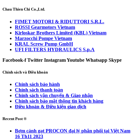
Chau Thien Chi Co.,Ltd.
FIMET MOTORI & RIDUTTORI S.R.L.
ROSSI Gearmotors Vietnam
Kirloskar Brothers Limited (KBL) Vietnam
Marzocchi Pompe Vietnam
KRAL Screw Pump GmbH
UFI FILTERS HYDRAULICS S.p.A
Facebook-f
Twitter
Instagram
Youtube
Whatsapp
Skype
Chính sách và Điều khoản
Chính sách bảo hành
Chính sách thanh toán
Chính sách vận chuyển & Giao nhận
Chính sách bảo mật thông tin khách hàng
Điều khoản & Điều kiện giao dịch
Recent Post ®
Bơm cánh gạt PROCON đại lý phân phối tại Việt Nam
16 Th11 2023