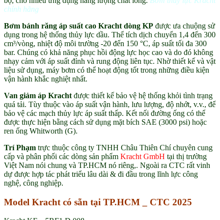
bộ, cho nhiều ứng dụng năng lượng chất lỏng.
Bơm thủy lực Kracht
chính hãng
Bơm bánh răng áp suất cao Kracht dòng KP
được ưa chuộng sử
dụng trong hệ thống thủy lực dầu. Thể tích dịch chuyển 1,4 đến 300
cm³/vòng, nhiệt độ môi trường -20 đến 150 °C, áp suất tối đa 300
bar. Chúng có khả năng phục hồi động lực học cao và do đó không
nhạy cảm với áp suất đỉnh và rung động liên tục. Nhờ thiết kế và vật
liệu sử dụng, máy bơm có thể hoạt động tốt trong những điều kiện
vận hành khắc nghiệt nhất.
Van giảm áp Kracht
được thiết kế bảo vệ hệ thống khỏi tình trạng
quá tải. Tùy thuộc vào áp suất vận hành, lưu lượng, độ nhớt, v.v., để
bảo vệ các mạch thủy lực áp suất thấp. Kết nối đường ống có thể
được thực hiện bằng cách sử dụng mặt bích SAE (3000 psi) hoặc
ren ống Whitworth (G).
Trí Phạm
trực thuộc công ty TNHH Châu Thiên Chí chuyên cung
cấp và phân phối các dòng sản phẩm
Kracht GmbH
tại thị trường
Việt Nam nói chung và TP.HCM nó riêng,. Ngoài ra CTC rất vinh
dự được hợp tác phát triểu lâu dài & đi đầu trong lĩnh lực công
nghệ, công nghiệp.
Model Kracht có sẵn tại TP.HCM _ CTC 2025