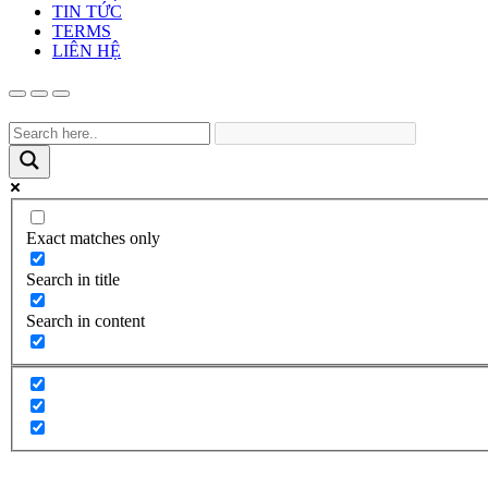
TIN TỨC
TERMS
LIÊN HỆ
Exact matches only
Search in title
Search in content