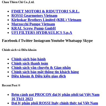
Chau Thien Chi Co.,Ltd.
FIMET MOTORI & RIDUTTORI S.R.L.
ROSSI Gearmotors Vietnam
Kirloskar Brothers Limited (KBL) Vietnam
Marzocchi Pompe Vietnam
KRAL Screw Pump GmbH
UFI FILTERS HYDRAULICS S.p.A
Facebook-f
Twitter
Instagram
Youtube
Whatsapp
Skype
Chính sách và Điều khoản
Chính sách bảo hành
Chính sách thanh toán
Chính sách vận chuyển & Giao nhận
Chính sách bảo mật thông tin khách hàng
Điều khoản & Điều kiện giao dịch
Recent Post ®
Bơm cánh gạt PROCON đại lý phân phối tại Việt Nam
16 Th11 2023
Đại lý phân phối ROSSI Italy chính thức tại Việt Nam