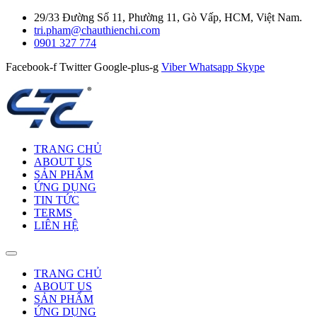
29/33 Đường Số 11, Phường 11, Gò Vấp, HCM, Việt Nam.
tri.pham@chauthienchi.com
0901 327 774
Facebook-f
Twitter
Google-plus-g
Viber
Whatsapp
Skype
TRANG CHỦ
ABOUT US
SẢN PHẨM
ỨNG DỤNG
TIN TỨC
TERMS
LIÊN HỆ
TRANG CHỦ
ABOUT US
SẢN PHẨM
ỨNG DỤNG