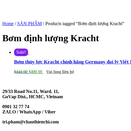
Home
/
SẢN PHẨM
/ Products tagged “Bơm định lượng Kracht”
Bơm định lượng Kracht
Sale!
Bơm thủy lực Kracht chính hãng Germany đại lý Việt
$
444.00
$
400.00
Vui lòng liên hệ
29/33 Road No.11, Ward. 11,
GoVap Dist., HCMC, Vietnam
0901 32 77 74
ZALO / WhatsApp / Viber
tri.pham@chauthienchi.com