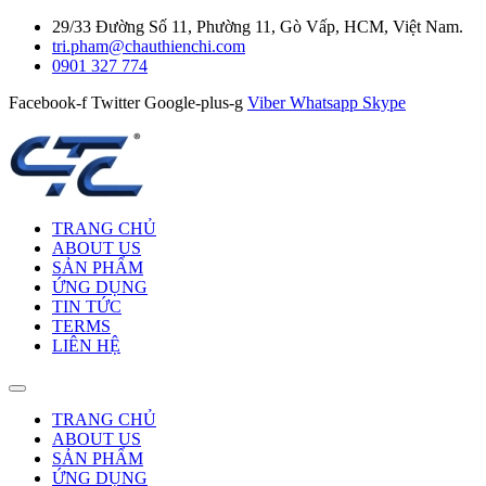
29/33 Đường Số 11, Phường 11, Gò Vấp, HCM, Việt Nam.
tri.pham@chauthienchi.com
0901 327 774
Facebook-f
Twitter
Google-plus-g
Viber
Whatsapp
Skype
TRANG CHỦ
ABOUT US
SẢN PHẨM
ỨNG DỤNG
TIN TỨC
TERMS
LIÊN HỆ
TRANG CHỦ
ABOUT US
SẢN PHẨM
ỨNG DỤNG