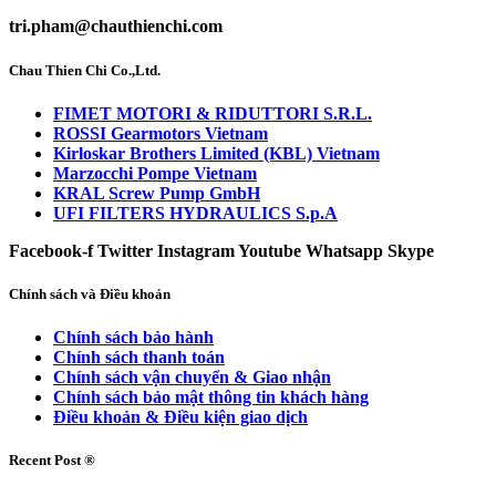
tri.pham@chauthienchi.com
Chau Thien Chi Co.,Ltd.
FIMET MOTORI & RIDUTTORI S.R.L.
ROSSI Gearmotors Vietnam
Kirloskar Brothers Limited (KBL) Vietnam
Marzocchi Pompe Vietnam
KRAL Screw Pump GmbH
UFI FILTERS HYDRAULICS S.p.A
Facebook-f
Twitter
Instagram
Youtube
Whatsapp
Skype
Chính sách và Điều khoản
Chính sách bảo hành
Chính sách thanh toán
Chính sách vận chuyển & Giao nhận
Chính sách bảo mật thông tin khách hàng
Điều khoản & Điều kiện giao dịch
Recent Post ®