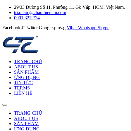
29/33 Đường Số 11, Phường 11, Gò Vấp, HCM, Việt Nam.
tri.pham@chauthienchi.com
0901 327 774
Facebook-f
Twitter
Google-plus-g
Viber
Whatsapp
Skype
TRANG CHỦ
ABOUT US
SẢN PHẨM
ỨNG DỤNG
TIN TỨC
TERMS
LIÊN HỆ
TRANG CHỦ
ABOUT US
SẢN PHẨM
ỨNG DỤNG