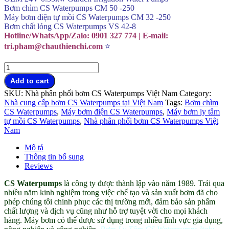
Bơm chìm CS Waterpumps CM 50 -250
Máy bơm điện tự mồi CS Waterpumps CM 32 -250
Bơm chất lỏng CS Waterpumps VS 42-8
Hotline/WhatsApp/Zalo: 0901 327 774 | E-mail:
tri.pham@chauthienchi.com
⭐
Bơm
Ly
Add to cart
Tâm
SKU:
Nhà phân phối bơm CS Waterpumps Việt Nam
Category:
CS
Nhà cung cấp bơm CS Waterpumps tại Việt Nam
Tags:
Bơm chìm
Waterpumps
CS Waterpumps
,
Máy bơm điện CS Waterpumps
,
Máy bơm ly tâm
Italy
tự mồi CS Waterpumps
,
Nhà phân phối bơm CS Waterpumps Việt
đại
Nam
lý
Việt
Mô tả
Nam
Thông tin bổ sung
quantity
Reviews
CS Waterpumps
là công ty được thành lập vào năm 1989. Trải qua
nhiều năm kinh nghiệm trong việc chế tạo và sản xuất bơm đã cho
phép chúng tôi chinh phục các thị trường mới, đảm bảo sản phẩm
chất lượng và dịch vụ cũng như hỗ trợ tuyệt vời cho mọi khách
hàng. Máy bơm có thể được sử dụng trong nhiều lĩnh vực gia dụng,