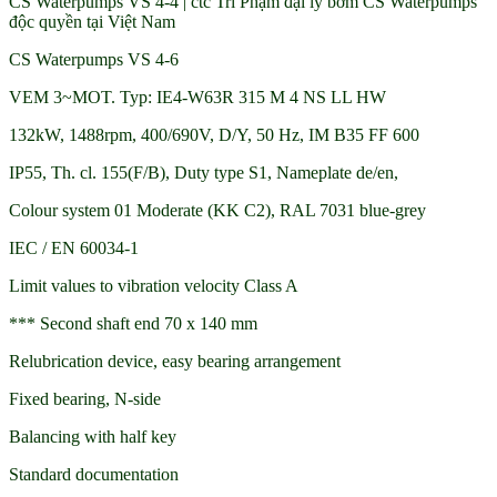
CS Waterpumps VS 4-4 | ctc Trí Phạm đại lý bơm CS Waterpumps
độc quyền tại Việt Nam
CS Waterpumps VS 4-6
VEM 3~MOT. Typ: IE4-W63R 315 M 4 NS LL HW
132kW, 1488rpm, 400/690V, D/Y, 50 Hz, IM B35 FF 600
IP55, Th. cl. 155(F/B), Duty type S1, Nameplate de/en,
Colour system 01 Moderate (KK C2), RAL 7031 blue-grey
IEC / EN 60034-1
Limit values to vibration velocity Class A
*** Second shaft end 70 x 140 mm
Relubrication device, easy bearing arrangement
Fixed bearing, N-side
Balancing with half key
Standard documentation