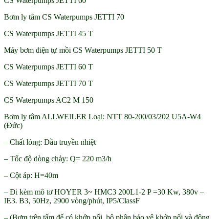
CS Waterpumps JETTI 60
Bơm ly tâm CS Waterpumps JETTI 70
CS Waterpumps JETTI 45 T
Máy bơm điện tự mồi CS Waterpumps JETTI 50 T
CS Waterpumps JETTI 60 T
CS Waterpumps JETTI 70 T
CS Waterpumps AC2 M 150
Bơm ly tâm ALLWEILER Loại: NTT 80-200/03/202 U5A-W4
(Đức)
– Chất lỏng: Dầu truyền nhiệt
– Tốc độ dòng chảy: Q= 220 m3/h
– Cột áp: H=40m
– Đi kèm mô tơ HOYER 3~ HMC3 200L1-2 P =30 Kw, 380v –
IE3. B3, 50Hz, 2900 vòng/phút, IP5/ClassF
– (Bơm trên tấm đế có khớp nối, bộ phận bảo vệ khớp nối và động