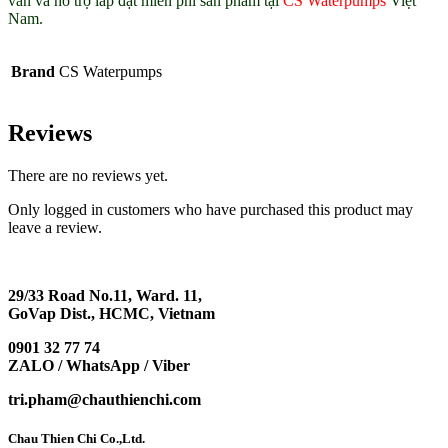
vấn và hỗ trợ lắp đặt miễn phí sản phẩm tại
CS Waterpumps
Việt
Nam.
Brand
CS Waterpumps
Reviews
There are no reviews yet.
Only logged in customers who have purchased this product may
leave a review.
29/33 Road No.11, Ward. 11,
GoVap Dist., HCMC, Vietnam
0901 32 77 74
ZALO / WhatsApp / Viber
tri.pham@chauthienchi.com
Chau Thien Chi Co.,Ltd.