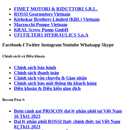
FIMET MOTORI & RIDUTTORI S.R.L.
ROSSI Gearmotors Vietnam
Kirloskar Brothers Limited (KBL) Vietnam
Marzocchi Pompe Vietnam
KRAL Screw Pump GmbH
UFI FILTERS HYDRAULICS S.p.A
Facebook-f
Twitter
Instagram
Youtube
Whatsapp
Skype
Chính sách và Điều khoản
Chính sách bảo hành
Chính sách thanh toán
Chính sách vận chuyển & Giao nhận
Chính sách bảo mật thông tin khách hàng
Điều khoản & Điều kiện giao dịch
Recent Post ®
Bơm cánh gạt PROCON đại lý phân phối tại Việt Nam
16 Th11 2023
Đại lý phân phối ROSSI Italy chính thức tại Việt Nam
02 Th11 2023