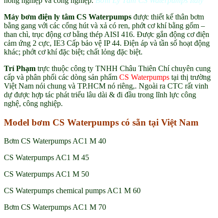
nông nghiệp và công nghiệp.
Bơm Ly Tâm CS Waterpumps Italy
Máy bơm điện ly tâm CS Waterpumps
được thiết kế thân bơm
bằng gang với các cổng hút và xả có ren, phớt cơ khí bằng gốm –
than chì, trục động cơ bằng thép AISI 416. Được gắn động cơ điện
cảm ứng 2 cực, IE3 Cấp bảo vệ IP 44. Điện áp và tần số hoạt động
khác; phớt cơ khí đặc biệt; chất lỏng đặc biệt.
Trí Phạm
trực thuộc công ty TNHH Châu Thiên Chí chuyên cung
cấp và phân phối các dòng sản phẩm
CS Waterpumps
tại thị trường
Việt Nam nói chung và TP.HCM nó riêng,. Ngoài ra CTC rất vinh
dự được hợp tác phát triểu lâu dài & đi đầu trong lĩnh lực công
nghệ, công nghiệp.
Model bơm CS Waterpumps có sẵn tại Việt Nam
Bơm CS Waterpumps AC1 M 40
CS Waterpumps AC1 M 45
CS Waterpumps AC1 M 50
CS Waterpumps chemical pumps AC1 M 60
Bơm CS Waterpumps AC1 M 70