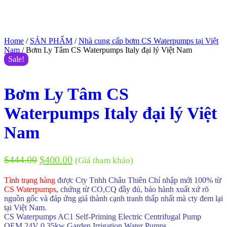
Home
/
SẢN PHẨM
/
Nhà cung cấp bơm CS Waterpumps tại Việt
Nam
/ Bơm Ly Tâm CS Waterpumps Italy đại lý Việt Nam
Sale!
Bơm Ly Tâm CS
Waterpumps Italy đại lý Việt
Nam
$
444.00
$
400.00
(Giá tham khảo)
Tình trạng hàng
được Cty Tnhh Châu Thiên Chí nhập mới 100% từ
CS Waterpumps
, chứng từ CO,CQ đầy đủ, bảo hành xuất xứ rõ
nguồn gốc và đáp ứng giá thành cạnh tranh thấp nhất mà cty đem lại
tại Việt Nam.
CS Waterpumps AC1 Self-Priming Electric Centrifugal Pump
OEM 24V 0.35kw Garden Irrigation Water Pumps