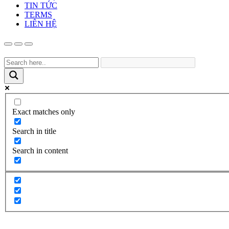
TIN TỨC
TERMS
LIÊN HỆ
Exact matches only
Search in title
Search in content