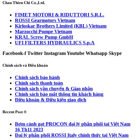
Chau Thien Chi Co.,Ltd.
FIMET MOTORI & RIDUTTORI S.R.L.
ROSSI Gearmotors Vietnam
Kirloskar Brothers Limited (KBL) Vietnam
Marzocchi Pompe Vietnam
KRAL Screw Pump GmbH
UFI FILTERS HYDRAULICS S.p.A
Facebook-f
Twitter
Instagram
Youtube
Whatsapp
Skype
Chính sách và Điều khoản
Chính sách bảo hành
Chính sách thanh toán
Chính sách vận chuyển & Giao nhận
Chính sách bảo mật thông tin khách hàng
Điều khoản & Điều kiện giao dịch
Recent Post ®
Bơm cánh gạt PROCON đại lý phân phối tại Việt Nam
16 Th11 2023
Đại lý phân phối ROSSI Italy chính thức tại Việt Nam