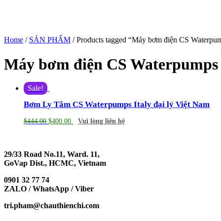
Home
/
SẢN PHẨM
/ Products tagged “Máy bơm điện CS Waterpu
Máy bơm điện CS Waterpumps
Sale!
Bơm Ly Tâm CS Waterpumps Italy đại lý Việt Nam
$
444.00
$
400.00
Vui lòng liên hệ
29/33 Road No.11, Ward. 11,
GoVap Dist., HCMC, Vietnam
0901 32 77 74
ZALO / WhatsApp / Viber
tri.pham@chauthienchi.com