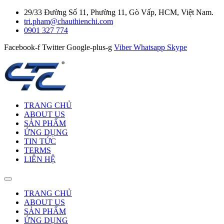
29/33 Đường Số 11, Phường 11, Gò Vấp, HCM, Việt Nam.
tri.pham@chauthienchi.com
0901 327 774
Facebook-f
Twitter
Google-plus-g
Viber
Whatsapp
Skype
TRANG CHỦ
ABOUT US
SẢN PHẨM
ỨNG DỤNG
TIN TỨC
TERMS
LIÊN HỆ
TRANG CHỦ
ABOUT US
SẢN PHẨM
ỨNG DỤNG