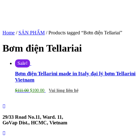
Home
/
SẢN PHẨM
/ Products tagged “Bơm điện Tellariai”
Bơm điện Tellariai
Sale!
Bơm điện Tellarini made in Italy đại lý bơm Tellarini
Vietnam
$
111.00
$
100.00
Vui lòng liên hệ
29/33 Road No.11, Ward. 11,
GoVap Dist., HCMC, Vietnam