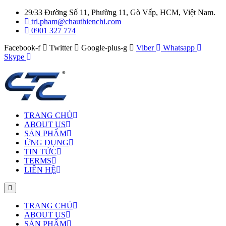
29/33 Đường Số 11, Phường 11, Gò Vấp, HCM, Việt Nam.
tri.pham@chauthienchi.com
0901 327 774
Facebook-f
Twitter
Google-plus-g
Viber
Whatsapp
Skype
TRANG CHỦ
ABOUT US
SẢN PHẨM
ỨNG DỤNG
TIN TỨC
TERMS
LIÊN HỆ
TRANG CHỦ
ABOUT US
SẢN PHẨM