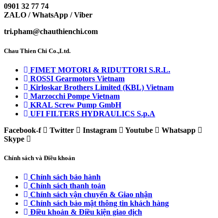
0901 32 77 74
ZALO / WhatsApp / Viber
tri.pham@chauthienchi.com
Chau Thien Chi Co.,Ltd.
FIMET MOTORI & RIDUTTORI S.R.L.
ROSSI Gearmotors Vietnam
Kirloskar Brothers Limited (KBL) Vietnam
Marzocchi Pompe Vietnam
KRAL Screw Pump GmbH
UFI FILTERS HYDRAULICS S.p.A
Facebook-f
Twitter
Instagram
Youtube
Whatsapp
Skype
Chính sách và Điều khoản
Chính sách bảo hành
Chính sách thanh toán
Chính sách vận chuyển & Giao nhận
Chính sách bảo mật thông tin khách hàng
Điều khoản & Điều kiện giao dịch