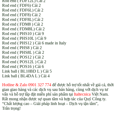
Rod end ( FDF12L) Cái 2
Rod end ( FDF6) Cái 2
Rod end ( FDF6L) Cái 2
Rod end ( FDF8) Cái 2
Rod end ( FDF8L) Cái 2
Rod end ( FDM8 ) Cái 2
Rod end ( FDM8L) Cái 2
Rod end ( PHS10 ) Cái 9
Rod end ( PHS10L ) Cái 9
Rod end ( PHS12 ) Cái 6 made in Italy
Rod end ( PHS8 ) Cái 2
Rod end ( PHS8L ) Cái 2
Rod end ( POS12 ) Cái 2
Rod end ( POS12L ) Cái 2
Rod end ( POS16 ) Cái 6
Link ball ( BL10BD L ) Cái 5
Link ball ( BL4DA L ) Cái 4
Hotline & Zalo 0901 327 774
để được hỗ trợ tốt nhất về giá cả, thời
gian giao hàng và các dịch vụ sau bán hàng, cùng với dịch vụ tư
vấn và hỗ trợ lắp đặt miễn phí sản phẩm tại
Italtecnica
Việt Nam.
Rất mong nhận được sự quan tâm và hợp tác của Quý Công ty.
“Chất lượng cao – Giải pháp linh hoạt – Dịch vụ tận tâm”,
Trân trọng!