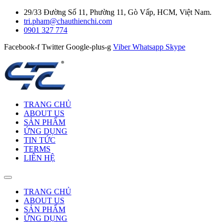
29/33 Đường Số 11, Phường 11, Gò Vấp, HCM, Việt Nam.
tri.pham@chauthienchi.com
0901 327 774
Facebook-f
Twitter
Google-plus-g
Viber
Whatsapp
Skype
TRANG CHỦ
ABOUT US
SẢN PHẨM
ỨNG DỤNG
TIN TỨC
TERMS
LIÊN HỆ
TRANG CHỦ
ABOUT US
SẢN PHẨM
ỨNG DỤNG