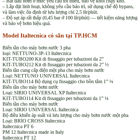
– Bắt đầu bơm ở mức yêu cầu tối thiểu, bảo vệ khỏi chạy khô.
– Lắp đặt linh hoạt, không yêu cầu bảo trì, sử dụng chế độ bypass,
và làm việc ổn định từ lưu lượng chỉ 2,5 lít/phút.
– Độ sụt áp rất thấp (0,45 bar ở 100 lít/phút) — tiết kiệm năng lượng
và bảo vệ bơm hiệu quả.
Model Italtecnica có sẵn tại TP.HCM
Biến tần cho máy bơm nước 3 pha
loại: NETTUNO-3P-13 Italtecnica
KIT-TUBO200 Kit di fissaggio per tubazioni da 2”
KIT-TUBO212 Kit di fissaggio per tubazioni da 2” ½
Biến tần cung cấp điện một pha cho máy bơm nước
Loại: NETTUNO UNIVERSAL Italtecnica
KIT-TUBO114 Bộ dụng cụ fissaggio cho bồn tắm 1” ¼
Biến tần cho máy bơm nước
Loại: SIRIO UNIVERSAL XP Italtecnica
KIT-TUBO114 Kit di fissaggio per tubazioni da 1” ¼
Biến tần cho máy bơm nước
Loại: SIRIO UNIVERSAL Italtecnica
Bộ điều khiển áp suất và lưu lượng cho máy bơm nước một pha
Loại: BRIO CROSS Italtecnica
Italtecnica PT 6
PM 12 Italtecnica made in Italy
Italtecnica PT 12