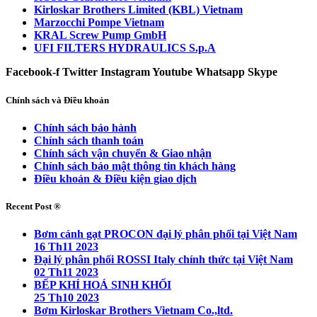
Kirloskar Brothers Limited (KBL) Vietnam
Marzocchi Pompe Vietnam
KRAL Screw Pump GmbH
UFI FILTERS HYDRAULICS S.p.A
Facebook-f
Twitter
Instagram
Youtube
Whatsapp
Skype
Chính sách và Điều khoản
Chính sách bảo hành
Chính sách thanh toán
Chính sách vận chuyển & Giao nhận
Chính sách bảo mật thông tin khách hàng
Điều khoản & Điều kiện giao dịch
Recent Post ®
Bơm cánh gạt PROCON đại lý phân phối tại Việt Nam
16 Th11 2023
Đại lý phân phối ROSSI Italy chính thức tại Việt Nam
02 Th11 2023
BẾP KHÍ HOÁ SINH KHỐI
25 Th10 2023
Bơm Kirloskar Brothers Vietnam Co.,ltd.