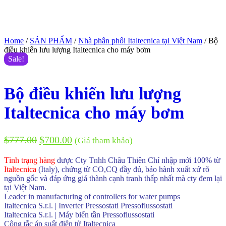
Home
/
SẢN PHẨM
/
Nhà phân phối Italtecnica tại Việt Nam
/ Bộ
điều khiển lưu lượng Italtecnica cho máy bơm
Sale!
Bộ điều khiển lưu lượng
Italtecnica cho máy bơm
$
777.00
$
700.00
(Giá tham khảo)
Tình trạng hàng
được Cty Tnhh Châu Thiên Chí nhập mới 100% từ
Italtecnica
(Italy), chứng từ CO,CQ đầy đủ, bảo hành xuất xứ rõ
nguồn gốc và đáp ứng giá thành cạnh tranh thấp nhất mà cty đem lại
tại Việt Nam.
Leader in manufacturing of controllers for water pumps
Italtecnica S.r.l. | Inverter Pressostati Pressoflussostati
Italtecnica S.r.l. | Máy biến tần Pressoflussostati
Công tắc áp suất điện tử Italtecnica