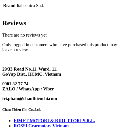
Brand
Italtecnica S.r.l.
Reviews
There are no reviews yet.
Only logged in customers who have purchased this product may
leave a review.
29/33 Road No.11, Ward. 11,
GoVap Dist., HCMC, Vietnam
0901 32 77 74
ZALO / WhatsApp / Viber
tri.pham@chauthienchi.com
Chau Thien Chi Co.,Ltd.
FIMET MOTORI & RIDUTTORI S.R.L.
ROSSI Gearmotors Vietnam