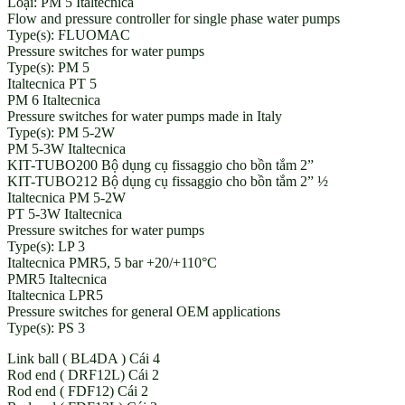
Loại: PM 5 Italtecnica
Flow and pressure controller for single phase water pumps
Type(s): FLUOMAC
Pressure switches for water pumps
Type(s): PM 5
Italtecnica PT 5
PM 6 Italtecnica
Pressure switches for water pumps made in Italy
Type(s): PM 5-2W
PM 5-3W Italtecnica
KIT-TUBO200 Bộ dụng cụ fissaggio cho bồn tắm 2”
KIT-TUBO212 Bộ dụng cụ fissaggio cho bồn tắm 2” ½
Italtecnica PM 5-2W
PT 5-3W Italtecnica
Pressure switches for water pumps
Type(s): LP 3
Italtecnica PMR5, 5 bar +20/+110°C
PMR5 Italtecnica
Italtecnica LPR5
Pressure switches for general OEM applications
Type(s): PS 3
Link ball ( BL4DA ) Cái 4
Rod end ( DRF12L) Cái 2
Rod end ( FDF12) Cái 2