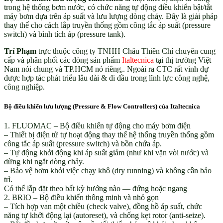
trong hệ thống bơm nước, có chức năng tự động điều khiển bật/tắt
máy bơm dựa trên áp suất và lưu lượng dòng chảy. Đây là giải pháp
thay thế cho cách lắp truyền thống gồm công tắc áp suất (pressure
switch) và bình tích áp (pressure tank).
Trí Phạm
trực thuộc công ty TNHH Châu Thiên Chí chuyên cung
cấp và phân phối các dòng sản phẩm
Italtecnica
tại thị trường Việt
Nam nói chung và TP.HCM nó riêng,. Ngoài ra CTC rất vinh dự
được hợp tác phát triểu lâu dài & đi đầu trong lĩnh lực công nghệ,
công nghiệp.
Bộ điều khiển lưu lượng (Pressure & Flow Controllers) của Italtecnica
1. FLUOMAC – Bộ điều khiển tự động cho máy bơm điện
– Thiết bị điện tử tự hoạt động thay thế hệ thống truyền thống gồm
công tắc áp suất (pressure switch) và bồn chứa áp.
– Tự động khởi động khi áp suất giảm (như khi vặn vòi nước) và
dừng khi ngắt dòng chảy.
– Bảo vệ bơm khỏi việc chạy khô (dry running) và không cần bảo
trì.
Có thể lắp đặt theo bất kỳ hướng nào — đứng hoặc ngang
2. BRIO – Bộ điều khiển thông minh và nhỏ gọn
– Tích hợp van một chiều (check valve), đồng hồ áp suất, chức
năng tự khởi động lại (autoreset), và chống kẹt rotor (anti-seize).