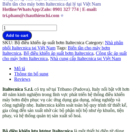
Biến tần cho máy bơm Italtecnica đại lý tại Việt Nam
Hotline/WhatsApp/Zalo: 0901 327 774 | E-mail:
tri.pham@chauthienchi.com
⭐
Bộ
điều
Add to cart
khiển
SKU:
Bộ điều khiển áp suất bơm Italtecnica
Category:
Nhà phân
lưu
phối Italtecnica tại Việt Nam
Tags:
Biến tần cho máy bơm
lượng
Italtecnica
,
Bộ điều khiển áp suất bơm Italtecnica
,
Công tắc áp suất
Italtecnica
cho máy bơm Italtecnica
,
Nhà cung cấp Italtecnica tại Việt Nam
cho
máy
Mô tả
bơm
Thông tin bổ sung
quantity
Reviews
Italtecnica S.r.l.
có trụ sở tại Tribano (Padova), Italy nổi bật với hơn
40 năm kinh nghiệm trong lĩnh vực phát triển hệ thống điều khiển
máy bơm điện phục vụ các ứng dụng gia dụng, nông nghiệp và
công nghiệp nhẹ. Italtecnica kiểm soát toàn bộ quy trình từ thiết kế,
gia công đến sản xuất nhờ các bộ phận nội bộ như ép khuôn, tiện
phay, và hệ thống quản trị sản xuất số hoá.
Bộ điều khiển lưu lượng
Italtecnica
Bộ điều khiển lưu lượng Italtecnica
là một thiết bị điện tử dùng