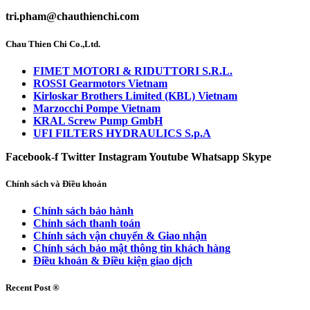
tri.pham@chauthienchi.com
Chau Thien Chi Co.,Ltd.
FIMET MOTORI & RIDUTTORI S.R.L.
ROSSI Gearmotors Vietnam
Kirloskar Brothers Limited (KBL) Vietnam
Marzocchi Pompe Vietnam
KRAL Screw Pump GmbH
UFI FILTERS HYDRAULICS S.p.A
Facebook-f
Twitter
Instagram
Youtube
Whatsapp
Skype
Chính sách và Điều khoản
Chính sách bảo hành
Chính sách thanh toán
Chính sách vận chuyển & Giao nhận
Chính sách bảo mật thông tin khách hàng
Điều khoản & Điều kiện giao dịch
Recent Post ®