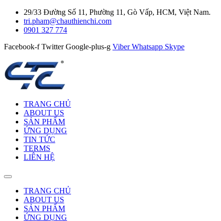
29/33 Đường Số 11, Phường 11, Gò Vấp, HCM, Việt Nam.
tri.pham@chauthienchi.com
0901 327 774
Facebook-f
Twitter
Google-plus-g
Viber
Whatsapp
Skype
TRANG CHỦ
ABOUT US
SẢN PHẨM
ỨNG DỤNG
TIN TỨC
TERMS
LIÊN HỆ
TRANG CHỦ
ABOUT US
SẢN PHẨM
ỨNG DỤNG