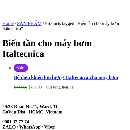
Home
/
SẢN PHẨM
/ Products tagged “Biến tần cho máy bơm
Italtecnica”
Biến tần cho máy bơm
Italtecnica
Sale!
Bộ điều khiển lưu lượng Italtecnica cho máy bơm
$
777.00
$
700.00
Vui lòng liên hệ
29/33 Road No.11, Ward. 11,
GoVap Dist., HCMC, Vietnam
0901 32 77 74
ZALO / WhatsApp / Viber