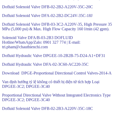
Dofluid Solenoid Valve DFB-02-2B2-A220V-35C-20C
Dofluid Solenoid Valve DFA-02-2B2-DC24V-35C-18J
Dofluid Solenoid Valve DFB-03-3C2-A220V-35, High Pressure 35
MPa (5,000 psi) & Max. High Flow Capacity 160 l/min (42 gpm).
Solenoid Valve DFA/B-03-2B3 DOFLUID
Hotline/WhatsApp/Zalo: 0901 327 774 | E-mail:
tri.pham@chauthienchi.com
Dofluid Hydraulic Valve DPGEE-10-2B2B-75-D24-A1+DF31
Dofluid Hydraulic Valve DFA-02-3C60-AC220-35C
Download DPGE-Proportional Directional Control Valves-2014-A
Van định hướng tỷ lệ không có thiết bị điện tử tích hợp Loại
DPGEE-3C2; DPGEE-3C40
Proportional Directional Valve Without Integrated Electronics Type
DPGEE-3C2; DPGEE-3C40
Dofluid Solenoid Valve DFB-02-2B3-A220V-35C-18C