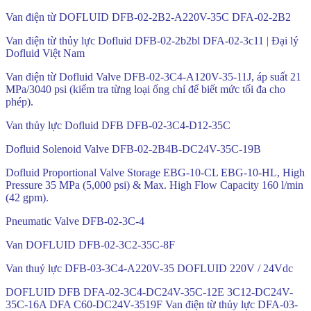
Van điện từ DOFLUID DFB-02-2B2-A220V-35C DFA-02-2B2
Van điện từ thủy lực Dofluid DFB-02-2b2bl DFA-02-3c11 | Đại lý
Dofluid Việt Nam
Van điện từ Dofluid Valve DFB-02-3C4-A120V-35-11J, áp suất 21
MPa/3040 psi (kiểm tra từng loại ống chỉ để biết mức tối đa cho
phép).
Van thủy lực Dofluid DFB DFB-02-3C4-D12-35C
Dofluid Solenoid Valve DFB-02-2B4B-DC24V-35C-19B
Dofluid Proportional Valve Storage EBG-10-CL EBG-10-HL, High
Pressure 35 MPa (5,000 psi) & Max. High Flow Capacity 160 l/min
(42 gpm).
Pneumatic Valve DFB-02-3C-4
Van DOFLUID DFB-02-3C2-35C-8F
Van thuỷ lực DFB-03-3C4-A220V-35 DOFLUID 220V / 24Vdc
DOFLUID DFB DFA-02-3C4-DC24V-35C-12E 3C12-DC24V-
35C-16A DFA C60-DC24V-3519F Van điện từ thủy lực DFA-03-