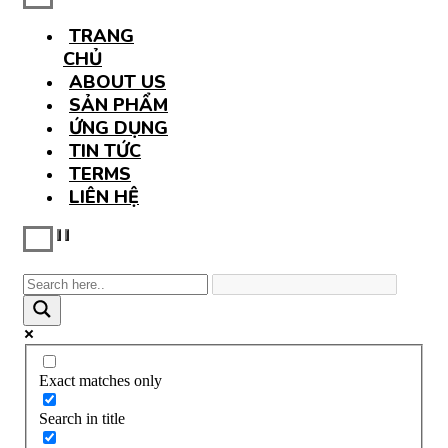
TRANG
CHỦ
ABOUT US
SẢN PHẨM
ỨNG DỤNG
TIN TỨC
TERMS
LIÊN HỆ
Exact matches only
Search in title