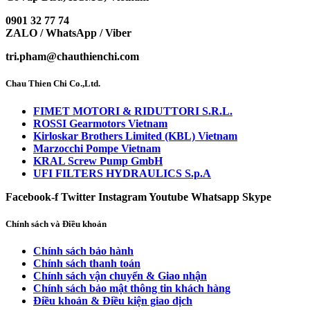
0901 32 77 74
ZALO / WhatsApp / Viber
tri.pham@chauthienchi.com
Chau Thien Chi Co.,Ltd.
FIMET MOTORI & RIDUTTORI S.R.L.
ROSSI Gearmotors Vietnam
Kirloskar Brothers Limited (KBL) Vietnam
Marzocchi Pompe Vietnam
KRAL Screw Pump GmbH
UFI FILTERS HYDRAULICS S.p.A
Facebook-f
Twitter
Instagram
Youtube
Whatsapp
Skype
Chính sách và Điều khoản
Chính sách bảo hành
Chính sách thanh toán
Chính sách vận chuyển & Giao nhận
Chính sách bảo mật thông tin khách hàng
Điều khoản & Điều kiện giao dịch