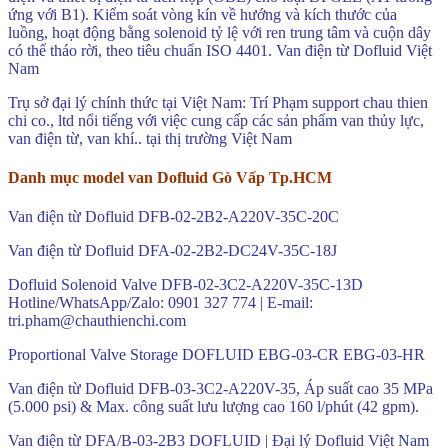
ứng với B1). Kiểm soát vòng kín về hướng và kích thước của
luồng, hoạt động bằng solenoid tỷ lệ với ren trung tâm và cuộn dây
có thể tháo rời, theo tiêu chuẩn ISO 4401. Van điện từ Dofluid Việt
Nam
Trụ sở đại lý chính thức tại Việt Nam: Trí Phạm support chau thien
chi co., ltd nổi tiếng với việc cung cấp các sản phẩm van thủy lực,
van điện từ, van khí.. tại thị trường Việt Nam
Danh mục model van Dofluid Gò Vấp Tp.HCM
Van điện từ Dofluid DFB-02-2B2-A220V-35C-20C
Van điện từ Dofluid DFA-02-2B2-DC24V-35C-18J
Dofluid Solenoid Valve DFB-02-3C2-A220V-35C-13D
Hotline/WhatsApp/Zalo: 0901 327 774 | E-mail:
tri.pham@chauthienchi.com
Proportional Valve Storage DOFLUID EBG-03-CR EBG-03-HR
Van điện từ Dofluid DFB-03-3C2-A220V-35, Áp suất cao 35 MPa
(5.000 psi) & Max. công suất lưu lượng cao 160 l/phút (42 gpm).
Van điện từ DFA/B-03-2B3 DOFLUID | Đại lý Dofluid Việt Nam