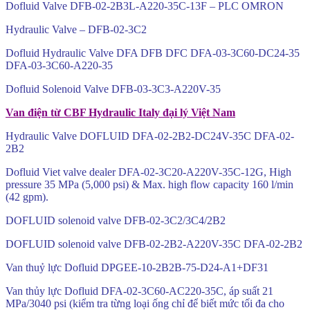
Dofluid Valve DFB-02-2B3L-A220-35C-13F – PLC OMRON
Hydraulic Valve – DFB-02-3C2
Dofluid Hydraulic Valve DFA DFB DFC DFA-03-3C60-DC24-35
DFA-03-3C60-A220-35
Dofluid Solenoid Valve DFB-03-3C3-A220V-35
Van điện từ CBF Hydraulic Italy đại lý Việt Nam
Hydraulic Valve DOFLUID DFA-02-2B2-DC24V-35C DFA-02-
2B2
Dofluid Viet valve dealer DFA-02-3C20-A220V-35C-12G, High
pressure 35 MPa (5,000 psi) & Max. high flow capacity 160 l/min
(42 gpm).
DOFLUID solenoid valve DFB-02-3C2/3C4/2B2
DOFLUID solenoid valve DFB-02-2B2-A220V-35C DFA-02-2B2
Van thuỷ lực Dofluid DPGEE-10-2B2B-75-D24-A1+DF31
Van thủy lực Dofluid DFA-02-3C60-AC220-35C, áp suất 21
MPa/3040 psi (kiểm tra từng loại ống chỉ để biết mức tối đa cho