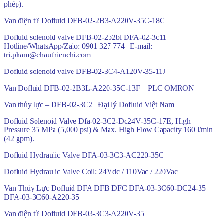
phép).
Van điện từ Dofluid DFB-02-2B3-A220V-35C-18C
Dofluid solenoid valve DFB-02-2b2bl DFA-02-3c11
Hotline/WhatsApp/Zalo: 0901 327 774 | E-mail:
tri.pham@chauthienchi.com
Dofluid solenoid valve DFB-02-3C4-A120V-35-11J
Van Dofluid DFB-02-2B3L-A220-35C-13F – PLC OMRON
Van thủy lực – DFB-02-3C2 | Đại lý Dofluid Việt Nam
Dofluid Solenoid Valve Dfa-02-3C2-Dc24V-35C-17E, High
Pressure 35 MPa (5,000 psi) & Max. High Flow Capacity 160 l/min
(42 gpm).
Dofluid Hydraulic Valve DFA-03-3C3-AC220-35C
Dofluid Hydraulic Valve Coil: 24Vdc / 110Vac / 220Vac
Van Thủy Lực Dofluid DFA DFB DFC DFA-03-3C60-DC24-35
DFA-03-3C60-A220-35
Van điện từ Dofluid DFB-03-3C3-A220V-35