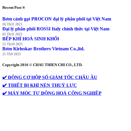
Recent Post ®
Bơm cánh gạt PROCON đại lý phân phối tại Việt Nam
16 Th11 2023
Đại lý phân phối ROSSI Italy chính thức tại Việt Nam
02 Th11 2023
BẾP KHÍ HOÁ SINH KHỐI
25 Th10 2023
Bơm Kirloskar Brothers Vietnam Co.,ltd.
21 Th9 2023
Copyright 2016 © CHAU THIEN CHI CO., LTD.
✔️ ĐỘNG CƠ HỘP SỐ GIẢM TỐC CHÂU ÂU
✔️ THIẾT BỊ KHÍ NÉN THUỶ LỰC
✔️ MÁY MÓC TỰ ĐỘNG HOÁ CÔNG NGHIỆP