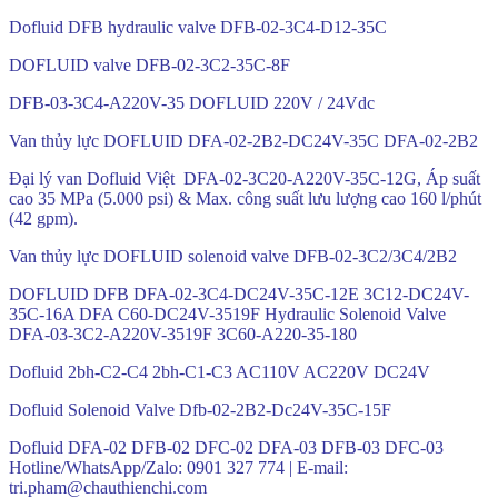
Dofluid DFB hydraulic valve DFB-02-3C4-D12-35C
DOFLUID valve DFB-02-3C2-35C-8F
DFB-03-3C4-A220V-35 DOFLUID 220V / 24Vdc
Van thủy lực DOFLUID DFA-02-2B2-DC24V-35C DFA-02-2B2
Đại lý van Dofluid Việt DFA-02-3C20-A220V-35C-12G, Áp suất
cao 35 MPa (5.000 psi) & Max. công suất lưu lượng cao 160 l/phút
(42 gpm).
Van thủy lực DOFLUID solenoid valve DFB-02-3C2/3C4/2B2
DOFLUID DFB DFA-02-3C4-DC24V-35C-12E 3C12-DC24V-
35C-16A DFA C60-DC24V-3519F Hydraulic Solenoid Valve
DFA-03-3C2-A220V-3519F 3C60-A220-35-180
Dofluid 2bh-C2-C4 2bh-C1-C3 AC110V AC220V DC24V
Dofluid Solenoid Valve Dfb-02-2B2-Dc24V-35C-15F
Dofluid DFA-02 DFB-02 DFC-02 DFA-03 DFB-03 DFC-03
Hotline/WhatsApp/Zalo: 0901 327 774 | E-mail:
tri.pham@chauthienchi.com