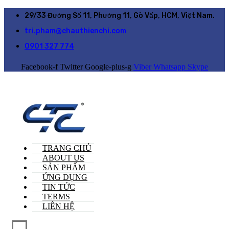
29/33 Đường Số 11, Phường 11, Gò Vấp, HCM, Việt Nam.
tri.pham@chauthienchi.com
0901 327 774
Facebook-f
Twitter
Google-plus-g
Viber
Whatsapp
Skype
TRANG CHỦ
ABOUT US
SẢN PHẨM
ỨNG DỤNG
TIN TỨC
TERMS
LIÊN HỆ