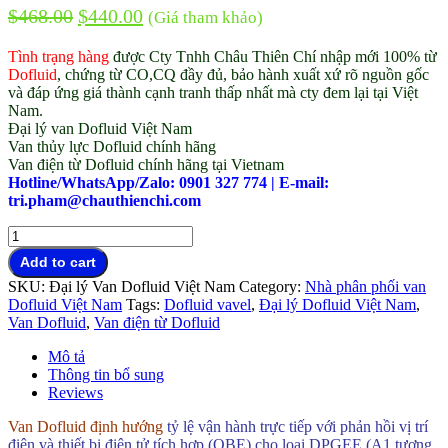
$
468.00
$
440.00
(Giá tham khảo)
Tình trạng hàng
được Cty Tnhh Châu Thiên Chí nhập mới 100% từ
Dofluid
, chứng từ CO,CQ đầy đủ, bảo hành xuất xứ rõ nguồn gốc
và đáp ứng giá thành cạnh tranh thấp nhất mà cty đem lại tại Việt
Nam.
Đại lý van Dofluid Việt Nam
Van thủy lực Dofluid chính hãng
Van điện từ Dofluid chính hãng tại Vietnam
Hotline/WhatsApp/Zalo: 0901 327 774 | E-mail:
tri.pham@chauthienchi.com
Van
thủy
Add to cart
lực
SKU:
Đại lý Van Dofluid Việt Nam
Category:
Nhà phân phối van
Dofluid
Dofluid Việt Nam
Tags:
Dofluid vavel
,
Đại lý Dofluid Việt Nam
,
đại
Van Dofluid
,
Van điện từ Dofluid
lý
chính
Mô tả
hãng
Thông tin bổ sung
Việt
Reviews
Nam
quantity
Van Dofluid định hướng
tỷ lệ vận hành trực tiếp với phản hồi vị trí
điện và thiết bị điện tử tích hợp (OBE) cho loại DPGEE (A1 tương