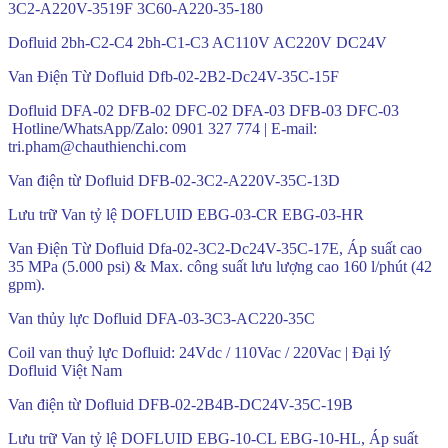
3C2-A220V-3519F 3C60-A220-35-180
Dofluid 2bh-C2-C4 2bh-C1-C3 AC110V AC220V DC24V
Van Điện Từ Dofluid Dfb-02-2B2-Dc24V-35C-15F
Dofluid DFA-02 DFB-02 DFC-02 DFA-03 DFB-03 DFC-03
Hotline/WhatsApp/Zalo: 0901 327 774 | E-mail:
tri.pham@chauthienchi.com
Van điện từ Dofluid DFB-02-3C2-A220V-35C-13D
Lưu trữ Van tỷ lệ DOFLUID EBG-03-CR EBG-03-HR
Van Điện Từ Dofluid Dfa-02-3C2-Dc24V-35C-17E, Áp suất cao
35 MPa (5.000 psi) & Max. công suất lưu lượng cao 160 l/phút (42
gpm).
Van thủy lực Dofluid DFA-03-3C3-AC220-35C
Coil van thuỷ lực Dofluid: 24Vdc / 110Vac / 220Vac | Đại lý
Dofluid Việt Nam
Van điện từ Dofluid DFB-02-2B4B-DC24V-35C-19B
Lưu trữ Van tỷ lệ DOFLUID EBG-10-CL EBG-10-HL, Áp suất