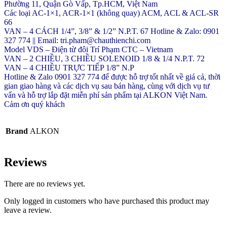
Phường 11, Quận Gò Vấp, Tp.HCM, Việt Nam
Các loại AC-1×1, ACR-1×1 (không quay) ACM, ACL & ACL-SR
66
VAN – 4 CÁCH 1/4”, 3/8” & 1/2” N.P.T. 67 Hotline & Zalo: 0901
327 774 || Email: tri.pham@chauthienchi.com
Model VDS – Điện từ đôi Trí Phạm CTC – Vietnam
VAN – 2 CHIỀU, 3 CHIỀU SOLENOID 1/8 & 1/4 N.P.T. 72
VAN – 4 CHIỀU TRỰC TIẾP 1/8” N.P
Hotline & Zalo 0901 327 774 để được hỗ trợ tốt nhất về giá cả, thời
gian giao hàng và các dịch vụ sau bán hàng, cùng với dịch vụ tư
vấn và hỗ trợ lắp đặt miễn phí sản phẩm tại ALKON Việt Nam.
Cảm ơn quý khách
Brand
ALKON
Reviews
There are no reviews yet.
Only logged in customers who have purchased this product may
leave a review.