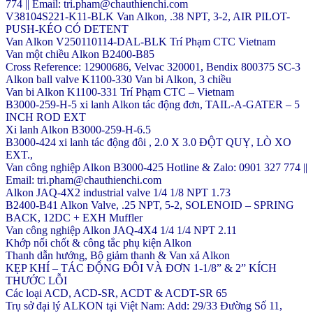
774 || Email: tri.pham@chauthienchi.com
V38104S221-K11-BLK Van Alkon, .38 NPT, 3-2, AIR PILOT-
PUSH-KÉO CÓ DETENT
Van Alkon V250110114-DAL-BLK Trí Phạm CTC Vietnam
Van một chiều Alkon B2400-B85
Cross Reference: 12900686, Velvac 320001, Bendix 800375 SC-3
Alkon ball valve K1100-330 Van bi Alkon, 3 chiều
Van bi Alkon K1100-331 Trí Phạm CTC – Vietnam
B3000-259-H-5 xi lanh Alkon tác động đơn, TAIL-A-GATER – 5
INCH ROD EXT
Xi lanh Alkon B3000-259-H-6.5
B3000-424 xi lanh tác động đôi , 2.0 X 3.0 ĐỘT QUỴ, LÒ XO
EXT.,
Van công nghiệp Alkon B3000-425 Hotline & Zalo: 0901 327 774 ||
Email: tri.pham@chauthienchi.com
Alkon JAQ-4X2 industrial valve 1/4 1/8 NPT 1.73
B2400-B41 Alkon Valve, .25 NPT, 5-2, SOLENOID – SPRING
BACK, 12DC + EXH Muffler
Van công nghiệp Alkon JAQ-4X4 1/4 1/4 NPT 2.11
Khớp nối chốt & công tắc phụ kiện Alkon
Thanh dẫn hướng, Bộ giảm thanh & Van xả Alkon
KẸP KHÍ – TÁC ĐỘNG ĐÔI VÀ ĐƠN 1-1/8” & 2” KÍCH
THƯỚC LỖI
Các loại ACD, ACD-SR, ACDT & ACDT-SR 65
Trụ sở đại lý ALKON tại Việt Nam: Add: 29/33 Đường Số 11,