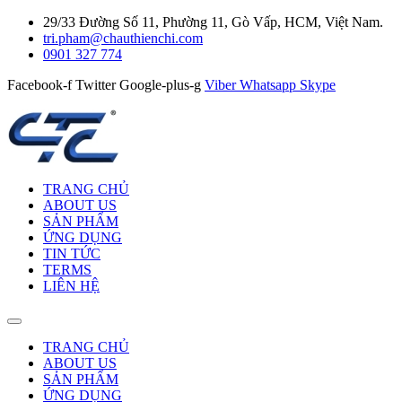
29/33 Đường Số 11, Phường 11, Gò Vấp, HCM, Việt Nam.
tri.pham@chauthienchi.com
0901 327 774
Facebook-f
Twitter
Google-plus-g
Viber
Whatsapp
Skype
TRANG CHỦ
ABOUT US
SẢN PHẨM
ỨNG DỤNG
TIN TỨC
TERMS
LIÊN HỆ
TRANG CHỦ
ABOUT US
SẢN PHẨM
ỨNG DỤNG