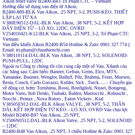
Alkon relief valve B2400-B83 Trí Phạm CTC – Vietnam
Hướng dẫn sử dụng van điện từ Alkon,
B2400-889-BLK Van Alkon, .25 NPT, 3-2, PUSH-KÉO, THIẾT
LẬP LẠI TỪ XA
V380E90512-DAL-BLK Van Alkon, .38 NPT, 5-2, KẾT HỢP
ĐẨY ĐIỆN TỪ – LÒ XO, 12DC, OVRD
V254010421-K12-BLK Van Alkon, .25 NPT, 3-2, Trí Phạm CTC
Vietnam
Van điều khiển Alkon B2400-B54 Hotline & Zalo: 0901 327 774 ||
Email: tri.pham@chauthienchi.com
V380110114-DAL-BLK Van Alkon, .38 NPT, 5-2, SOLENOID-
PUSH-PULL, 12DC
Ngoài ra Công ty chúng tôi còn cung cấp một số Van, Xilanh của
các hãng sau: Cảm biến: Banner, Gefran, Gems, Elco, MTS,
Yamatake, Baumer, Wenglor, Balluff, Pilz, Brahma, Festo, Muesen,
Besta, Conch, Carlo Gavazzi, Kubler, Sick , Turck…. – Chuyên gia
về động cơ, bơm: Torishima, Rossi, Bonfiglioli, Nissei, Bongeng,
Motor Vario, Itoh Denki, Tsubaki, Baldor, Marzocchi , Robuschi ,
Nocchi , Pentax , Nova Rotors , Eaton Vickers , Kral
V38505E912-DAL-BLK Alkon VALVE, .38 NPT, 5-2, THÂN
DÀI, KẾT HỢP ĐIỆN TỬ KÉO – LÒ XO, OVRD Van chịu lực
Model B2400-B97 Van Alkon, .25 NPT,
V2506N0512-DAL-BLK Alkon Valve, .25 NPT, 5-2, SOLENOID
– 12DC
B2400-B48 Van Alkon, .25 NPT, 3 chiều Hotline & Zalo: 0901 327