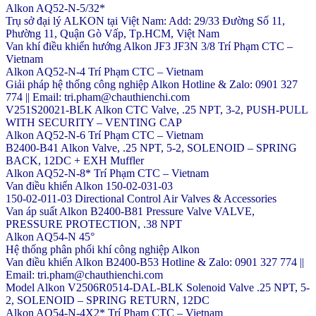
Alkon AQ52-N-5/32*
Trụ sở đại lý ALKON tại Việt Nam: Add: 29/33 Đường Số 11,
Phường 11, Quận Gò Vấp, Tp.HCM, Việt Nam
Van khí điều khiển hướng Alkon JF3 JF3N 3/8 Trí Phạm CTC –
Vietnam
Alkon AQ52-N-4 Trí Phạm CTC – Vietnam
Giải pháp hệ thống công nghiệp Alkon Hotline & Zalo: 0901 327
774 || Email: tri.pham@chauthienchi.com
V251S20021-BLK Alkon CTC Valve, .25 NPT, 3-2, PUSH-PULL
WITH SECURITY – VENTING CAP
Alkon AQ52-N-6 Trí Phạm CTC – Vietnam
B2400-B41 Alkon Valve, .25 NPT, 5-2, SOLENOID – SPRING
BACK, 12DC + EXH Muffler
Alkon AQ52-N-8* Trí Phạm CTC – Vietnam
Van điều khiển Alkon 150-02-031-03
150-02-011-03 Directional Control Air Valves & Accessories
Van áp suất Alkon B2400-B81 Pressure Valve VALVE,
PRESSURE PROTECTION, .38 NPT
Alkon AQ54-N 45°
Hệ thống phân phối khí công nghiệp Alkon
Van điều khiển Alkon B2400-B53 Hotline & Zalo: 0901 327 774 ||
Email: tri.pham@chauthienchi.com
Model Alkon V2506R0514-DAL-BLK Solenoid Valve .25 NPT, 5-
2, SOLENOID – SPRING RETURN, 12DC
Alkon AQ54-N-4X2* Trí Phạm CTC – Vietnam