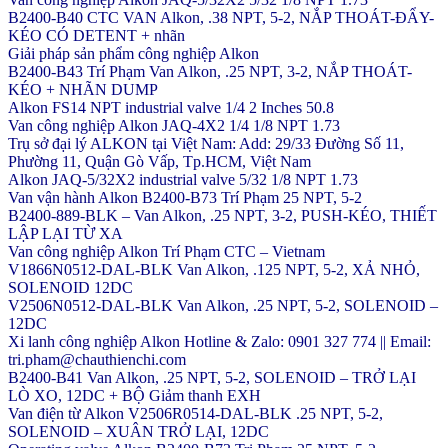
B2400-B40 CTC VAN Alkon, .38 NPT, 5-2, NẮP THOÁT-ĐẨY-
KÉO CÓ DETENT + nhãn
Giải pháp sản phẩm công nghiệp Alkon
B2400-B43 Trí Phạm Van Alkon, .25 NPT, 3-2, NẮP THOÁT-
KÉO + NHÃN DUMP
Alkon FS14 NPT industrial valve 1/4 2 Inches 50.8
Van công nghiệp Alkon JAQ-4X2 1/4 1/8 NPT 1.73
Trụ sở đại lý ALKON tại Việt Nam: Add: 29/33 Đường Số 11,
Phường 11, Quận Gò Vấp, Tp.HCM, Việt Nam
Alkon JAQ-5/32X2 industrial valve 5/32 1/8 NPT 1.73
Van vận hành Alkon B2400-B73 Trí Phạm 25 NPT, 5-2
B2400-889-BLK – Van Alkon, .25 NPT, 3-2, PUSH-KÉO, THIẾT
LẬP LẠI TỪ XA
Van công nghiệp Alkon Trí Phạm CTC – Vietnam
V1866N0512-DAL-BLK Van Alkon, .125 NPT, 5-2, XẢ NHỎ,
SOLENOID 12DC
V2506N0512-DAL-BLK Van Alkon, .25 NPT, 5-2, SOLENOID –
12DC
Xi lanh công nghiệp Alkon Hotline & Zalo: 0901 327 774 || Email:
tri.pham@chauthienchi.com
B2400-B41 Van Alkon, .25 NPT, 5-2, SOLENOID – TRỞ LẠI
LÒ XO, 12DC + BỘ Giảm thanh EXH
Van điện từ Alkon V2506R0514-DAL-BLK .25 NPT, 5-2,
SOLENOID – XUÂN TRỞ LẠI, 12DC