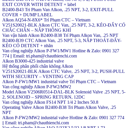
EXIT COVER WITH DETENT + label
B2400-B43 Tri Pham Van Alkon, .25 NPT, 3-2, EXIT-PULL
COVER + DUMP LABEL
Alkon AQ54-N-8X6* Trí Phạm CTC – Vietnam
V251S20021-BLK Alkon CTC Van, .25 NPT, 3-2, KÉO-ĐẨY CÓ
CHẮC CHẮN – NẮP THÔNG KHÍ
Van vận hành Alkon B2400-B38 Trí Phạm Alkon Van, .25 NPT
B2400-B39 CTC Alkon Van, .25 NPT, 5-3, NẮP THOÁT-ĐẨY-
KÉO CÓ DETENT + nhãn
Van công nghiệp Alkon P-FW1/MW1 Hotline & Zalo: 0901 327
774 || Email: tri.pham@chauthienchi.com
Alkon B3000-425 industrial valve
Hệ thống phân phối chân không Alkon
V251S20021-BLK Alkon CTC Valve, .25 NPT, 3-2, PUSH-PULL
WITH SECURITY – VENTING CAP
Alkon P-FW1/MW1 industrial valve Trí Phạm CTC – Vietnam
Van công nghiệp Alkon P-FW2/MW2
Model Alkon V2506R0514-DAL-BLK Solenoid Valve .25 NPT, 5-
2, SOLENOID – SPRING RETURN, 12DC
Van công nghiệp Alkon FS14 NPT 1/4 2 Inches 50.8
Operating Valve Alkon B2400-B38 Tri Pham Alkon Valve, .25
NPT
Alkon P-FW2/MW2 industrial valve Hotline & Zalo: 0901 327 774
|| Email: tri.pham@chauthienchi.com
Van công nghiệp Alkon JAQ-5/32X2 5/32 1/8 NPT 1.73