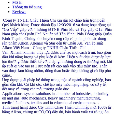
Mô tả
Thông tin bổ sung
Reviews
Công ty TNHH Châu Thiên Chi xin gửi lời chào trân trọng đến
Quý khách hàng. Được thành lập 12/03/2016 và đang hoạt động tại
“Gò Vấp” giáp với 4 hướng ĐTNB Phía bắc và Tây giáp Q12, Phía
Nam giáp các Quận Phú Nhuận và Tân Bình, Phía Đông giáp Quận
Bình Thạnh., Chúng tôi chuyên cung cấp và phân phối các dòng
sản phẩm Alkon, Allenair và Star đến từ Châu Âu. Van áp suất
Alkon Việt Nam – Công ty TNHH Châu Thiên Chí
Van, Xi lanh khí nén thủy lực được chế tạo một cách tỉ mỉ, bao gồm
dầu khí năng lượng và phụ kiện đi kèm. Hiệu suất chịu được áp lực
lớn thường được thiết kế với 2 dạng: thường đóng & thường mở, khi
áp suất đi vào tạo ra 1 lực nén rất cao nhờ vào dầu thủy lực. Thân
van được làm bằng nhôm, đồng thau hoặc thép không gỉ có lớp phủ
cứng..
Ứng dụng: giải pháp hệ thống trong một số ngành công nghiệp, bao
gồm dầu khí, Cơ khí oto, chế tạo máy móc hạng nặng, cơ sở y tế,
dệt may và trong các môi trường giáo dục…
Applications: system solutions in a number of industries, including
oil and gas, auto mechanics, heavy machinery manufacturing,
medical facilities, textiles and in educational environments…
Tình trạng hàng được Cty Tnhh Châu Thiên Chí nhập mới 100% từ
hãng Alkon, chứng từ CO,CQ đầy đủ, bảo hành xuất xứ rõ nguồn