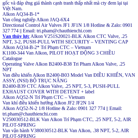
gốc và đáp ứng giá thành cạnh tranh thấp nhất mà cty đem lại tại
Việt Nam.
Alkon AQ34-B-1*
Van công nghiệp Alkon JAQ-6X4
Directional Control Air Valves JF1 JF1N 1/8 Hotline & Zalo: 0901
327 774 || Email: tri.pham@chauthienchi.com
Van thủy lực
Alkon V251S20021-BLK Alkon CTC Valve, .25
NPT, 3-2, PUSH-PULL WITH SECURITY – VENTING CAP
Alkon AQ34-B-2* Trí Phạm CTC – Vietnam
K1100-344 Van Alkon, PILOT HOẠT ĐỘNG 3 CHIỀU
Catalogue
Operating Valve Alkon B2400-B38 Tri Pham Alkon Valve, .25
NPT
Van điều khiển Alkon B2400-B03 Model Van ĐIỀU KHIỂN, VAN
ASSY, (NSI) BỘ TRỤC NÂNG
B2400-B39 CTC Alkon Valve, .25 NPT, 5-3, PUSH-PULL
EXHAUST COVER WITH DETENT + label
Alkon AQ52-N Trí Phạm CTC – Vietnam
Van khí điều khiển hướng Alkon JF2 JF2N 1/4
Alkon AQ52-N-2 1/8 Hotline & Zalo: 0901 327 774 || Email:
tri.pham@chauthienchi.com
V250030512-BLK Van Alkon Trí Phạm CTC, .25 NPT, 5-2, AIR
PILOT-SPRING
Van vận hành V380030512-BLK Van Alkon, .38 NPT, 5-2, AIR
PILOT-SPRING