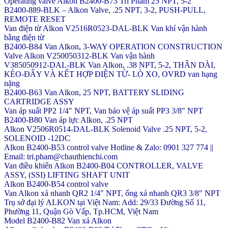
Operating valve Alkon B2400-B73 Tri Pham 25 NPT, 5-2
B2400-889-BLK – Alkon Valve, .25 NPT, 3-2, PUSH-PULL,
REMOTE RESET
Van điện từ Alkon V2516R0523-DAL-BLK Van khí vận hành
bằng điện từ
B2400-B84 Van Alkon, 3-WAY OPERATION CONSTRUCTION
Valve Alkon V250050312-BLK Van vận hành
V385050912-DAL-BLK Van Alkon, .38 NPT, 5-2, THÂN DÀI,
KÉO-ĐẨY VÀ KẾT HỢP ĐIỆN TỪ- LÒ XO, OVRD van hạng
nặng
B2400-B63 Van Alkon, 25 NPT, BATTERY SLIDING
CARTRIDGE ASSY
Van áp suất PP2 1/4″ NPT, Van bảo vệ áp suất PP3 3/8″ NPT
B2400-B80 Van áp lực Alkon, .25 NPT
Alkon V2506R0514-DAL-BLK Solenoid Valve .25 NPT, 5-2,
SOLENOID -12DC
Alkon B2400-B53 control valve Hotline & Zalo: 0901 327 774 ||
Email: tri.pham@chauthienchi.com
Van điều khiển Alkon B2400-B04 CONTROLLER, VALVE
ASSY, (SSI) LIFTING SHAFT UNIT
Alkon B2400-B54 control valve
Van Alkon xả nhanh QR2 1/4″ NPT, ống xả nhanh QR3 3/8″ NPT
Trụ sở đại lý ALKON tại Việt Nam: Add: 29/33 Đường Số 11,
Phường 11, Quận Gò Vấp, Tp.HCM, Việt Nam
Model B2400-B82 Van xả Alkon