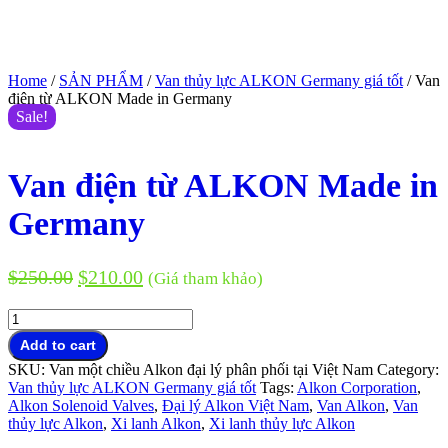
Home
/
SẢN PHẨM
/
Van thủy lực ALKON Germany giá tốt
/ Van
điện từ ALKON Made in Germany
Sale!
Van điện từ ALKON Made in
Germany
$
250.00
$
210.00
(Giá tham khảo)
Van
điện
Add to cart
từ
SKU:
Van một chiều Alkon đại lý phân phối tại Việt Nam
Category:
ALKON
Van thủy lực ALKON Germany giá tốt
Tags:
Alkon Corporation
,
Made
Alkon Solenoid Valves
,
Đại lý Alkon Việt Nam
,
Van Alkon
,
Van
in
thủy lực Alkon
,
Xi lanh Alkon
,
Xi lanh thủy lực Alkon
Germany
quantity