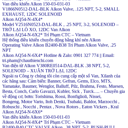
Van điều khiển Alkon 150-03-031-03
V1866N0512-DAL-BLK Alkon Valve, .125 NPT, 5-2, SMALL
EXHAUST, 12DC SOLENOID
Alkon AQ54-N-4X4*
Model V2516N0523-DAL-BLK , .25 NPT, 3-2, SOLENOID –
TRỞ LẠI LÒ XO, 12DC Van Alkon
Alkon AQ54-N-6X2* Trí Phạm CTC – Vietnam
Hệ thống điều khiển chuyển động bằng khí nén Alkon
Operating Valve Alkon B2400-B38 Tri Pham Alkon Valve, .25
NPT
Alkon AQ54-N-6X4* Hotline & Zalo: 0901 327 774 || Email:
tri.pham@chauthienchi.com
Van điện từ Alkon V380RE0514-DAL-BLK .38 NPT, 5-2,
SOLENOID – XUÂN TRỞ LẠI, 12DC
Ngoài ra Công ty chúng tôi còn cung cấp một số Van, Xilanh của
các hãng sau: Cảm biến: Banner, Gefran, Gems, Elco, MTS,
Yamatake, Baumer, Wenglor, Balluff, Pilz, Brahma, Festo, Muesen,
Besta, Conch, Carlo Gavazzi, Kubler, Sick , Turck…. – Chuyên gia
về động cơ, bơm: Torishima, Rossi, Bonfiglioli, Nissei,
Bongeng, Motor Vario, Itoh Denki, Tsubaki, Baldor, Marzocchi ,
Robuschi , Nocchi , Pentax , Nova Rotors , Eaton Vickers , Kral
Alkon AQ54-N-6X6*
Van điều khiển Alkon 150-03-011-03
Alkon AQ54-N-8X4* Trí Phạm CTC – Vietnam
B2400-B40 CTC VALVE Alkon, .38 NPT, 5-2, PUSH-PULL