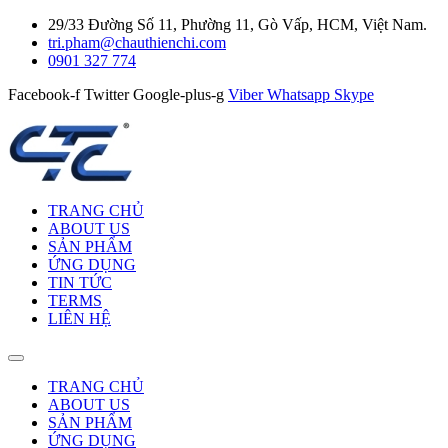
29/33 Đường Số 11, Phường 11, Gò Vấp, HCM, Việt Nam.
tri.pham@chauthienchi.com
0901 327 774
Facebook-f
Twitter
Google-plus-g
Viber
Whatsapp
Skype
TRANG CHỦ
ABOUT US
SẢN PHẨM
ỨNG DỤNG
TIN TỨC
TERMS
LIÊN HỆ
TRANG CHỦ
ABOUT US
SẢN PHẨM
ỨNG DỤNG