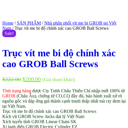
Home
/
SẢN PHẨM
/
Nhà phân phối vít me bi GROB tại Việt
Nam
/ Trục vít me bi độ chính xác cao GROB Ball Screws
Sale!
Trục vít me bi độ chính xác
cao GROB Ball Screws
$
222.00
$
200.00
(Giá tham khảo)
Tình trạng hàng
được Cty Tnhh Châu Thiên Chí nhập mới 100% từ
GROB
(Châu Âu), chứng từ CO,CQ đầy đủ, bảo hành xuất xứ rõ
nguồn gốc và đáp ứng giá thành cạnh tranh thấp nhất mà cty đem lại
tại Việt Nam.
Trục vít me bi độ chính xác cao GROB Ball Screws
Kích vít GROB Screw Jacks đại lý Việt Nam
Xích tuyến tính GROB Linear Chain SK
Xi lanh điện GROB Electric Cylinder EZ