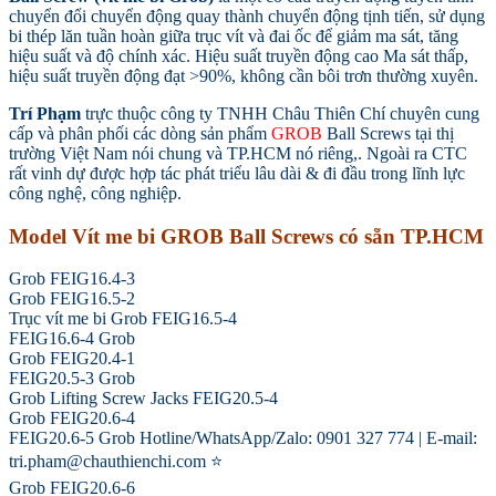
chuyển đổi chuyển động quay thành chuyển động tịnh tiến, sử dụng
bi thép lăn tuần hoàn giữa trục vít và đai ốc để giảm ma sát, tăng
hiệu suất và độ chính xác. Hiệu suất truyền động cao Ma sát thấp,
hiệu suất truyền động đạt >90%, không cần bôi trơn thường xuyên.
Trí Phạm
trực thuộc công ty TNHH Châu Thiên Chí chuyên cung
cấp và phân phối các dòng sản phẩm
GROB
Ball Screws tại thị
trường Việt Nam nói chung và TP.HCM nó riêng,. Ngoài ra CTC
rất vinh dự được hợp tác phát triểu lâu dài & đi đầu trong lĩnh lực
công nghệ, công nghiệp.
Model Vít me bi GROB Ball Screws có sẵn TP.HCM
Grob FEIG16.4-3
Grob FEIG16.5-2
Trục vít me bi Grob FEIG16.5-4
FEIG16.6-4 Grob
Grob FEIG20.4-1
FEIG20.5-3 Grob
Grob Lifting Screw Jacks FEIG20.5-4
Grob FEIG20.6-4
FEIG20.6-5 Grob Hotline/WhatsApp/Zalo: 0901 327 774 | E-mail:
tri.pham@chauthienchi.com ⭐
Grob FEIG20.6-6