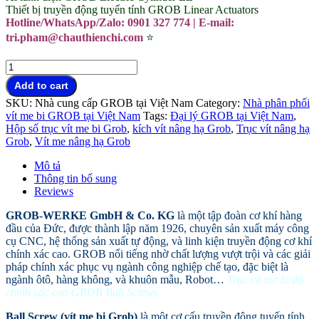
Thiết bị truyền động tuyến tính GROB Linear Actuators
Hotline/WhatsApp/Zalo: 0901 327 774 | E-mail:
tri.pham@chauthienchi.com
⭐
Trục
vít
Add to cart
me
SKU:
Nhà cung cấp GROB tại Việt Nam
Category:
Nhà phân phối
bi
vít me bi GROB tại Việt Nam
Tags:
Đại lý GROB tại Việt Nam
,
độ
Hộp số trục vít me bi Grob
,
kích vít nâng hạ Grob
,
Trục vít nâng hạ
chính
Grob
,
Vít me nâng hạ Grob
xác
cao
Mô tả
GROB
Thông tin bổ sung
Ball
Reviews
Screws
quantity
GROB-WERKE GmbH & Co. KG
là một tập đoàn cơ khí hàng
đầu của Đức, được thành lập năm 1926, chuyên sản xuất máy công
cụ CNC, hệ thống sản xuất tự động, và linh kiện truyền động cơ khí
chính xác cao. GROB nổi tiếng nhờ chất lượng vượt trội và các giải
pháp chính xác phục vụ ngành công nghiệp chế tạo, đặc biệt là
ngành ôtô, hàng không, và khuôn mẫu, Robot…
Trục vít me bi độ
chính xác cao GROB Ball Screws
Ball Screw (vít me bi Grob)
là một cơ cấu truyền động tuyến tính