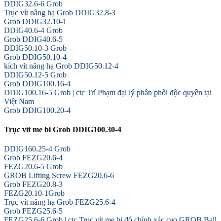
DDIG32.6-6 Grob
Trục vít nâng hạ Grob DDIG32.8-3
Grob DDIG32.10-1
DDIG40.6-4 Grob
Grob DDIG40.6-5
DDIG50.10-3 Grob
Grob DDIG50.10-4
kích vít nâng hạ Grob DDIG50.12-4
DDIG50.12-5 Grob
Grob DDIG100.16-4
DDIG100.16-5 Grob | ctc Trí Phạm đại lý phân phối độc quyền tại
Việt Nam
Grob DDIG100.20-4
Trục vít me bi Grob DDIG100.30-4
DDIG160.25-4 Grob
Grob FEZG20.6-4
FEZG20.6-5 Grob
GROB Lifting Screw FEZG20.6-6
Grob FEZG20.8-3
FEZG20.10-1Grob
Trục vít nâng hạ Grob FEZG25.6-4
Grob FEZG25.6-5
FEZG25.6-6 Grob | ctc Trục vít me bi độ chính xác cao GROB Ball