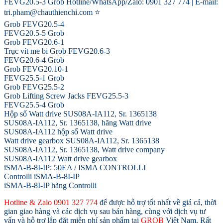
FEVG20.5-3 Grob Hotline/WhatsApp/Zalo: 0901 327 774 | E-mail:
tri.pham@chauthienchi.com ⭐
Grob FEVG20.5-4
FEVG20.5-5 Grob
Grob FEVG20.6-1
Trục vít me bi Grob FEVG20.6-3
FEVG20.6-4 Grob
Grob FEVG20.10-1
FEVG25.5-1 Grob
Grob FEVG25.5-2
Grob Lifting Screw Jacks FEVG25.5-3
FEVG25.5-4 Grob
Hộp số Watt drive SUS08A-IA112, Sr. 1365138
SUS08A-IA112, Sr. 1365138, hãng Watt drive
SUS08A-IA112 hộp số Watt drive
Watt drive gearbox SUS08A-IA112, Sr. 1365138
SUS08A-IA112, Sr. 1365138, Watt drive company
SUS08A-IA112 Watt drive gearbox
iSMA-B-8I-IP: 50EA / ISMA CONTROLLI
Controlli iSMA-B-8I-IP
iSMA-B-8I-IP hãng Controlli
Hotline & Zalo 0901 327 774
để được hỗ trợ tốt nhất về giá cả, thời
gian giao hàng và các dịch vụ sau bán hàng, cùng với dịch vụ tư
vấn và hỗ trợ lắp đặt miễn phí sản phẩm tại
GROB
Việt Nam. Rất