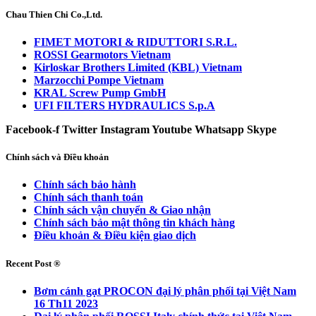
Chau Thien Chi Co.,Ltd.
FIMET MOTORI & RIDUTTORI S.R.L.
ROSSI Gearmotors Vietnam
Kirloskar Brothers Limited (KBL) Vietnam
Marzocchi Pompe Vietnam
KRAL Screw Pump GmbH
UFI FILTERS HYDRAULICS S.p.A
Facebook-f
Twitter
Instagram
Youtube
Whatsapp
Skype
Chính sách và Điều khoản
Chính sách bảo hành
Chính sách thanh toán
Chính sách vận chuyển & Giao nhận
Chính sách bảo mật thông tin khách hàng
Điều khoản & Điều kiện giao dịch
Recent Post ®
Bơm cánh gạt PROCON đại lý phân phối tại Việt Nam
16 Th11 2023