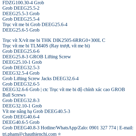
FDZG100.30-4 Grob
Grob DEEG25.5-2
DEEG25.5-3 Grob
Grob DEEG25.5-4
Trục vít me bi Grob DEEG25.6-4
DEEG25.6-5 Grob
Trục vít X/vít me bi THK DIK2505-6RRG0+300L C
Trục vít me bi TLM40S (Ray trượt, vít me bi)
Grob DEEG25.6-6
DEEG25.8-3 GROB Lifting Screw
DEEG25.10-1 Grob
Grob DEEG32.5-3
DEEG32.5-4 Grob
Grob Lifting Screw Jacks DEEG32.6-4
Grob DEEG32.6-5
DEEG32.6-6 Grob | ctc Trục vít me bi độ chính xác cao GROB
Ball Screws
Grob DEEG32.8-3
DEEG32.10-1 Grob
Vít me nâng hạ Grob DEEG40.5-3
Grob DEEG40.6-4
DEEG40.6-5 Grob
Grob DEEG40.8-3 Hotline/WhatsApp/Zalo: 0901 327 774 | E-mail:
tri.pham@chauthienchi.com ⭐