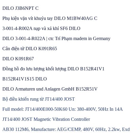
DILO J3B6NPT C
Phụ kiện vặn vít khuỷu tay DILO M1BW40AG C
3-001-4-R002A nạp và xả khí SF6 DILO
DILO 3-001-4-R022A | ctc Trí Phạm madem in Germany
Cân điện tử DILO K091R65
DILO K091R67
Đồng hồ đo lưu lượng khối lượng DILO B152R41V1
B152R41V1S15 DILO
DILO Armaturen und Anlagen GmbH B152R51V
Bộ điều khiển rung từ JT14/400 JOST
Full model: JT14/400E000-50K60 Un: 380-400V, 50Hz In 14A
JT14/400 JOST Magnetic Vibration Controller
AB30 112M6, Manufacture: AEG/CEMP, 480V, 60Hz, 2.2kw, Exd