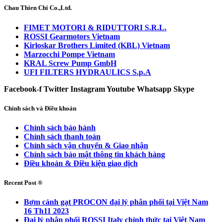
Chau Thien Chi Co.,Ltd.
FIMET MOTORI & RIDUTTORI S.R.L.
ROSSI Gearmotors Vietnam
Kirloskar Brothers Limited (KBL) Vietnam
Marzocchi Pompe Vietnam
KRAL Screw Pump GmbH
UFI FILTERS HYDRAULICS S.p.A
Facebook-f
Twitter
Instagram
Youtube
Whatsapp
Skype
Chính sách và Điều khoản
Chính sách bảo hành
Chính sách thanh toán
Chính sách vận chuyển & Giao nhận
Chính sách bảo mật thông tin khách hàng
Điều khoản & Điều kiện giao dịch
Recent Post ®
Bơm cánh gạt PROCON đại lý phân phối tại Việt Nam
16 Th11 2023
Đại lý phân phối ROSSI Italy chính thức tại Việt Nam