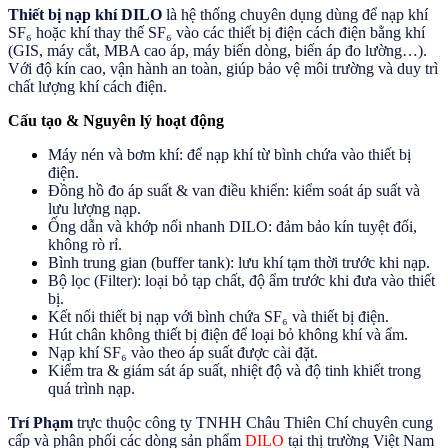
Thiết bị nạp khí DILO
là hệ thống chuyên dụng dùng để nạp khí
SF₆ hoặc khí thay thế SF₆ vào các thiết bị điện cách điện bằng khí
(GIS, máy cắt, MBA cao áp, máy biến dòng, biến áp đo lường…).
Với độ kín cao, vận hành an toàn, giúp bảo vệ môi trường và duy trì
chất lượng khí cách điện.
Cấu tạo & Nguyên lý hoạt động
Máy nén và bơm khí: để nạp khí từ bình chứa vào thiết bị
điện.
Đồng hồ đo áp suất & van điều khiển: kiểm soát áp suất và
lưu lượng nạp.
Ống dẫn và khớp nối nhanh DILO: đảm bảo kín tuyệt đối,
không rò rỉ.
Bình trung gian (buffer tank): lưu khí tạm thời trước khi nạp.
Bộ lọc (Filter): loại bỏ tạp chất, độ ẩm trước khi đưa vào thiết
bị.
Kết nối thiết bị nạp với bình chứa SF₆ và thiết bị điện.
Hút chân không thiết bị điện để loại bỏ không khí và ẩm.
Nạp khí SF₆ vào theo áp suất được cài đặt.
Kiểm tra & giám sát áp suất, nhiệt độ và độ tinh khiết trong
quá trình nạp.
Trí Phạm
trực thuộc công ty TNHH Châu Thiên Chí chuyên cung
cấp và phân phối các dòng sản phẩm
DILO
tại thị trường Việt Nam