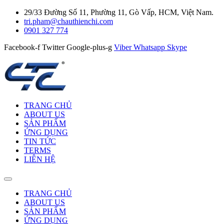
29/33 Đường Số 11, Phường 11, Gò Vấp, HCM, Việt Nam.
tri.pham@chauthienchi.com
0901 327 774
Facebook-f
Twitter
Google-plus-g
Viber
Whatsapp
Skype
TRANG CHỦ
ABOUT US
SẢN PHẨM
ỨNG DỤNG
TIN TỨC
TERMS
LIÊN HỆ
TRANG CHỦ
ABOUT US
SẢN PHẨM
ỨNG DỤNG