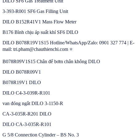
DILO SF6 Gas Treatment Unit
3-393-R001 SF6 Gas Filling Unit
DILO B152R41V1 Mass Flow Meter
B176 Bình chịu áp suất khí SF6 DILO
DILO B078R19V1S15 Hotline/WhatsApp/Zalo: 0901 327 774 | E-
mail: tri.pham@chauthienchi.com ⭐
B078R09V1S15 Chân đế bơm chân không DILO
DILO B078R09V1
B078R19V1 DILO
DILO C4-3-039R-R101
van đóng ngắt DILO 3-1150-R
CA-3-035R-R201 DILO
DILO CA-3-035R-R101
G 5/8 Connection Cylinder – BS No. 3