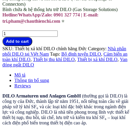
Connectors)
Bình chứa & hệ thống lưu trữ DILO (Gas Storage Solutions)
Hotline/WhatsApp/Zalo: 0901 327 774 | E-mail:
tri.pham@chauthienchi.com
⭐
Thiết
bị
Add to cart
nạp
SKU:
Thiết bị xả khí DILO chính hãng Đức
Category:
Nhà phân
khí
phối DILO tại Việt Nam
Tags:
Bộ định tuyến DILO
,
Cảm biến an
DILO
toàn khí DILO
,
Thiết bị thu khí DILO
,
Thiết bị xả khí DILO
,
Van
Gas
đóng ngắt DILO
Handling
có
Mô tả
sẵn
Thông tin bổ sung
quantity
Reviews
DILO Armaturen und Anlagen GmbH
(thường gọi là DILO) là
công ty của Đức, thành lập từ năm 1951, nổi tiếng toàn cầu về giải
pháp xử lý khí SF₆ và các loại khí đặc biệt khác trong ngành điện
lực và công nghiệp. DILO là nhà tiên phong trong lĩnh vực thiết kế
thiết bị nạp, thu hồi, tái chế, lưu trữ và kiểm tra khí SF₆ – loại khí
cách điện phổ biến trong thiết bị điện cao áp.
Thiết bị nạp khí DILO
Gas Handling có sẵn