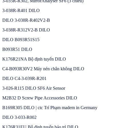
3-035R-R302, MirrorAnalyser SF6 (3 chiều)
3-038R-R401 DILO
DILO 3-038R-R402V2-B
3-038R-R312V2-B DILO
DILO B093R51S15
B093R51 DILO
K176R21NA Bộ định tuyến DILO
C4-B093R30V2 Máy nén chân không DILO
DILO C4-3-039R-R201
3-026-R115 DILO SF6 Air Sensor
M2B32 D Screw Pipe Accessories DILO
B169R305 DILO | ctc Trí Phạm madem in Germany
DILO 3-033-R002
K176R31EU Bộ định tuyến bảo trì DILO