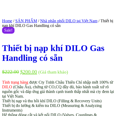
Home
/
SẢN PHẨM
/
Nhà phân phối DILO tại Việt Nam
/ Thiết bị
nạp khí DILO Gas Handling có sẵn
Sale!
Thiết bị nạp khí DILO Gas
Handling có sẵn
$
222.00
$
200.00
(Giá tham khảo)
Tình trạng hàng
được Cty Tnhh Châu Thiên Chí nhập mới 100% từ
DILO
(Châu Âu), chứng từ CO,CQ đầy đủ, bảo hành xuất xứ rõ
nguồn gốc và đáp ứng giá thành cạnh tranh thấp nhất mà cty đem lại
tại Việt Nam.
Thiết bị nạp và thu hồi khí DILO (Filling & Recovery Units)
Thiết bị đo lường & kiểm tra DILO (Measuring & Analyzing
Instruments)
Hệ thống đóng cắt và kết nối DILO (Valves, Couplings &