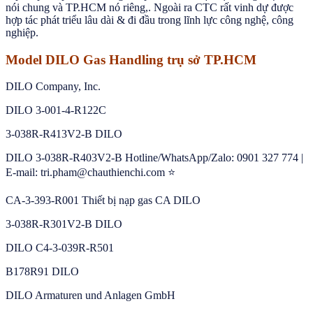
nói chung và TP.HCM nó riêng,. Ngoài ra CTC rất vinh dự được
hợp tác phát triểu lâu dài & đi đầu trong lĩnh lực công nghệ, công
nghiệp.
Model DILO Gas Handling trụ sở TP.HCM
DILO Company, Inc.
DILO 3-001-4-R122C
3-038R-R413V2-B DILO
DILO 3-038R-R403V2-B Hotline/WhatsApp/Zalo: 0901 327 774 |
E-mail: tri.pham@chauthienchi.com ⭐
CA-3-393-R001 Thiết bị nạp gas CA DILO
3-038R-R301V2-B DILO
DILO C4-3-039R-R501
B178R91 DILO
DILO Armaturen und Anlagen GmbH