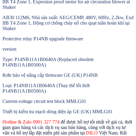
IIB T4 Zone 1, Exprosion proof motor for air circuration blower at
Shaker
AB30 112M6, Nhà sản xuất: AEG/CEMP, 480V, 60Hz, 2.2kw, Exd
IIB T4 Zone 1, Động cơ chống cháy nổ cho quạt tuần hoàn khí tại
Shaker
Protective relay P14NB upgrade firmware
version
Type: P14NB11A1B0640A (Replaced obsolete
P14NB11A1B0500A)
Rơle bảo vệ nâng cấp firmware GE (UK) P14NB
Loại: P14NB11A1B0640A (Thay thế lỗi thời
P14NB11A1B0500A)
Current-voltage circuit test block MMLG01
Thiết bị kiểm tra mạch dòng điện áp GE (UK) MMLG01
Hotline & Zalo 0901 327 774
để được hỗ trợ tốt nhất về giá cả, thời
gian giao hàng và các dịch vụ sau bán hàng, cùng với dịch vụ tư
vấn và hỗ trợ lắp đặt miễn phí sản phẩm tại
DILO
Việt Nam. Rất