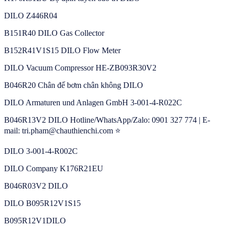
DILO Z446R04
B151R40 DILO Gas Collector
B152R41V1S15 DILO Flow Meter
DILO Vacuum Compressor HE-ZB093R30V2
B046R20 Chân đế bơm chân không DILO
DILO Armaturen und Anlagen GmbH 3-001-4-R022C
B046R13V2 DILO Hotline/WhatsApp/Zalo: 0901 327 774 | E-
mail: tri.pham@chauthienchi.com ⭐
DILO 3-001-4-R002C
DILO Company K176R21EU
B046R03V2 DILO
DILO B095R12V1S15
B095R12V1DILO