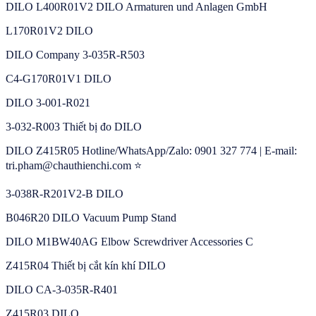
DILO L400R01V2 DILO Armaturen und Anlagen GmbH
L170R01V2 DILO
DILO Company 3-035R-R503
C4-G170R01V1 DILO
DILO 3-001-R021
3-032-R003 Thiết bị đo DILO
DILO Z415R05 Hotline/WhatsApp/Zalo: 0901 327 774 | E-mail:
tri.pham@chauthienchi.com ⭐
3-038R-R201V2-B DILO
B046R20 DILO Vacuum Pump Stand
DILO M1BW40AG Elbow Screwdriver Accessories C
Z415R04 Thiết bị cắt kín khí DILO
DILO CA-3-035R-R401
Z415R03 DILO