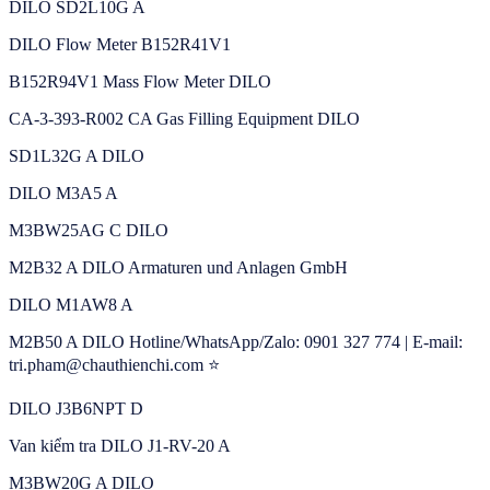
DILO SD2L10G A
DILO Flow Meter B152R41V1
B152R94V1 Mass Flow Meter DILO
CA-3-393-R002 CA Gas Filling Equipment DILO
SD1L32G A DILO
DILO M3A5 A
M3BW25AG C DILO
M2B32 A DILO Armaturen und Anlagen GmbH
DILO M1AW8 A
M2B50 A DILO Hotline/WhatsApp/Zalo: 0901 327 774 | E-mail:
tri.pham@chauthienchi.com ⭐
DILO J3B6NPT D
Van kiểm tra DILO J1-RV-20 A
M3BW20G A DILO