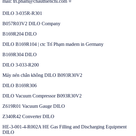
mail: tri.pham@chauthienchi.com ⭐
DILO 3-035R-R301
B057R03V2 DILO Company
B169R204 DILO
DILO B169R104 | ctc Trí Phạm madem in Germany
B169R304 DILO
DILO 3-033-R200
Máy nén chân không DILO B093R30V2
DILO B169R306
DILO Vacuum Compressor B093R30V2
Z619R01 Vacuum Gauge DILO
Z340R42 Converter DILO
HE-3-001-4-R002A HE Gas Filling and Discharging Equipment
DILO