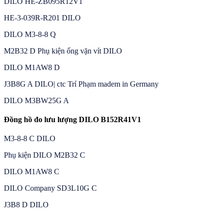
DILO HE-ZB095R12V1
HE-3-039R-R201 DILO
DILO M3-8-8 Q
M2B32 D Phụ kiện ống vặn vít DILO
DILO M1AW8 D
J3B8G A DILO| ctc Trí Phạm madem in Germany
DILO M3BW25G A
Đồng hồ đo lưu lượng DILO B152R41V1
M3-8-8 C DILO
Phụ kiện DILO M2B32 C
DILO M1AW8 C
DILO Company SD3L10G C
J3B8 D DILO