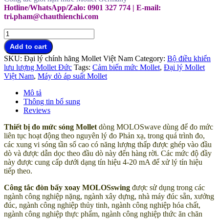
Hotline/WhatsApp/Zalo: 0901 327 774 | E-mail:
tri.pham@chauthienchi.com
Thiết
bị
Add to cart
đo
SKU:
Đại lý chính hãng Mollet Việt Nam
Category:
Bộ điều khiển
áp
lưu lượng Mollet Đức
Tags:
Cảm biến mức Mollet
,
Đại lý Mollet
suất
Việt Nam
,
Máy dò áp suất Mollet
Mollet
Germany
Mô tả
đại
Thông tin bổ sung
lý
Reviews
Mollet
Việt
Thiết bị đo mức sóng Mollet
dòng MOLOSwave dùng để đo mức
Nam
liên tục hoạt động theo nguyên lý đo Phản xạ, trong quá trình đo,
quantity
các xung vi sóng tần số cao có năng lượng thấp được ghép vào đầu
dò và được dẫn dọc theo đầu dò này đến hàng rời. Các mức độ đầy
này được cung cấp dưới dạng tín hiệu 4-20 mA để xử lý tín hiệu
tiếp theo.
Công tắc đòn bẩy xoay MOLOSswing
được sử dụng trong các
ngành công nghiệp nặng, ngành xây dựng, nhà máy đúc sẵn, xưởng
đúc, ngành công nghiệp thủy tinh, ngành công nghiệp hóa chất,
ngành công nghiệp thực phẩm, ngành công nghiệp thức ăn chăn