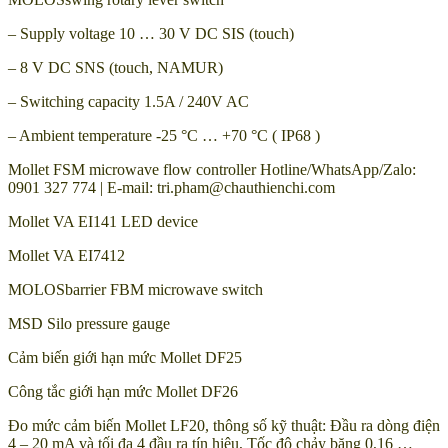
– Supply voltage 10 … 30 V DC SIS (touch)
– 8 V ​​DC SNS (touch, NAMUR)
– Switching capacity 1.5A / 240V AC
– Ambient temperature -25 °C … +70 °C ( IP68 )
Mollet FSM microwave flow controller Hotline/WhatsApp/Zalo:
0901 327 774 | E-mail: tri.pham@chauthienchi.com
Mollet VA EI141 LED device
Mollet VA EI7412
MOLOSbarrier FBM microwave switch
MSD Silo pressure gauge
Cảm biến giới hạn mức Mollet DF25
Công tắc giới hạn mức Mollet DF26
Đo mức cảm biến Mollet LF20, thông số kỹ thuật: Đầu ra dòng điện
4 – 20 mA và tối đa 4 đầu ra tín hiệu, Tốc độ chảy băng 0,16 …