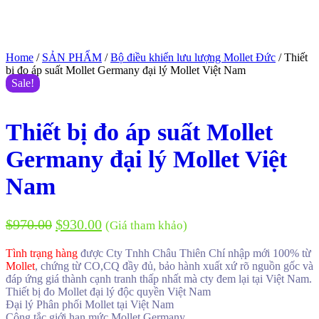
Home
/
SẢN PHẨM
/
Bộ điều khiển lưu lượng Mollet Đức
/ Thiết
bị đo áp suất Mollet Germany đại lý Mollet Việt Nam
Sale!
Thiết bị đo áp suất Mollet
Germany đại lý Mollet Việt
Nam
$
970.00
$
930.00
(Giá tham khảo)
Tình trạng hàng
được Cty Tnhh Châu Thiên Chí nhập mới 100% từ
Mollet
, chứng từ CO,CQ đầy đủ, bảo hành xuất xứ rõ nguồn gốc và
đáp ứng giá thành cạnh tranh thấp nhất mà cty đem lại tại Việt Nam.
Thiết bị đo Mollet đại lý độc quyền Việt Nam
Đại lý Phân phối Mollet tại Việt Nam
Công tắc giới hạn mức Mollet Germany