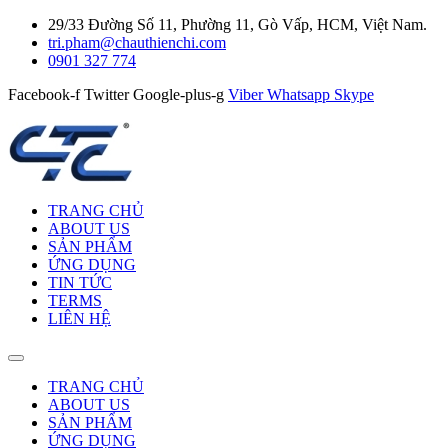
29/33 Đường Số 11, Phường 11, Gò Vấp, HCM, Việt Nam.
tri.pham@chauthienchi.com
0901 327 774
Facebook-f
Twitter
Google-plus-g
Viber
Whatsapp
Skype
TRANG CHỦ
ABOUT US
SẢN PHẨM
ỨNG DỤNG
TIN TỨC
TERMS
LIÊN HỆ
TRANG CHỦ
ABOUT US
SẢN PHẨM
ỨNG DỤNG