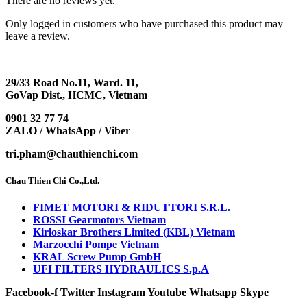
There are no reviews yet.
Only logged in customers who have purchased this product may
leave a review.
29/33 Road No.11, Ward. 11,
GoVap Dist., HCMC, Vietnam
0901 32 77 74
ZALO / WhatsApp / Viber
tri.pham@chauthienchi.com
Chau Thien Chi Co.,Ltd.
FIMET MOTORI & RIDUTTORI S.R.L.
ROSSI Gearmotors Vietnam
Kirloskar Brothers Limited (KBL) Vietnam
Marzocchi Pompe Vietnam
KRAL Screw Pump GmbH
UFI FILTERS HYDRAULICS S.p.A
Facebook-f
Twitter
Instagram
Youtube
Whatsapp
Skype