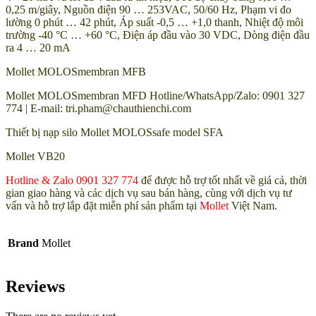
0,25 m/giây, Nguồn điện 90 … 253VAC, 50/60 Hz, Phạm vi đo
lường 0 phút … 42 phút, Áp suất -0,5 … +1,0 thanh, Nhiệt độ môi
trường -40 °C … +60 °C, Điện áp đầu vào 30 VDC, Dòng điện đầu
ra 4 … 20 mA
Mollet MOLOSmembran MFB
Mollet MOLOSmembran MFD Hotline/WhatsApp/Zalo: 0901 327
774 | E-mail: tri.pham@chauthienchi.com
Thiết bị nạp silo Mollet MOLOSsafe model SFA
Mollet VB20
Hotline & Zalo 0901 327 774
để được hỗ trợ tốt nhất về giá cả, thời
gian giao hàng và các dịch vụ sau bán hàng, cùng với dịch vụ tư
vấn và hỗ trợ lắp đặt miễn phí sản phẩm tại
Mollet
Việt Nam.
Brand
Mollet
Reviews