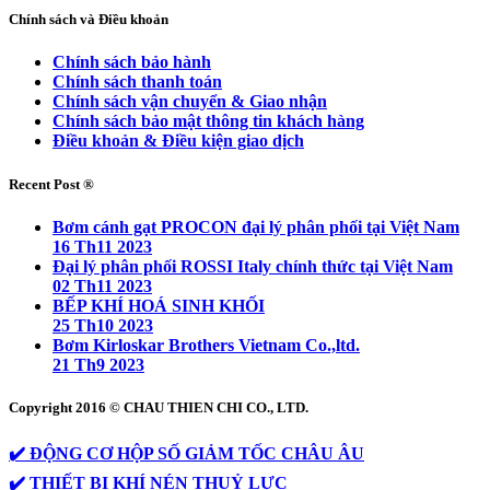
Chính sách và Điều khoản
Chính sách bảo hành
Chính sách thanh toán
Chính sách vận chuyển & Giao nhận
Chính sách bảo mật thông tin khách hàng
Điều khoản & Điều kiện giao dịch
Recent Post ®
Bơm cánh gạt PROCON đại lý phân phối tại Việt Nam
16 Th11 2023
Đại lý phân phối ROSSI Italy chính thức tại Việt Nam
02 Th11 2023
BẾP KHÍ HOÁ SINH KHỐI
25 Th10 2023
Bơm Kirloskar Brothers Vietnam Co.,ltd.
21 Th9 2023
Copyright 2016 © CHAU THIEN CHI CO., LTD.
✔️ ĐỘNG CƠ HỘP SỐ GIẢM TỐC CHÂU ÂU
✔️ THIẾT BỊ KHÍ NÉN THUỶ LỰC