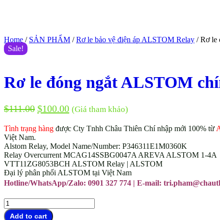
Home
/
SẢN PHẨM
/
Rơ le bảo vệ điện áp ALSTOM Relay
/ Rơ le
Sale!
Rơ le đóng ngắt ALSTOM chí
$
111.00
$
100.00
(Giá tham khảo)
Tình trạng hàng
được Cty Tnhh Châu Thiên Chí nhập mới 100% từ
Việt Nam.
Alstom Relay, Model Name/Number: P346311E1M0360K
Relay Overcurrent MCAG14SSBG0047A AREVA ALSTOM 1-4A
VTT11ZG8053BCH ALSTOM Relay | ALSTOM
Đại lý phân phối ALSTOM tại Việt Nam
Hotline/WhatsApp/Zalo: 0901 327 774 | E-mail: tri.pham@chaut
Rơ
le
Add to cart
đóng