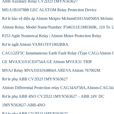
ABB Auxiliary Relay CV2D2J 1MYN563627
MI1A1B107888 GEC ALSTOM Relay Protection Device
Rơ le bảo vệ điện áp Alstom Motpro Mchnm01H1Ab0500A Mchnm
Alstom Relay, Model Name/Number: P346311E1M0360K, 110 To 1
P253 Agile Numerical Relay | Alstom Motor Protection Relay
Rơ le ngắt Alstom VAJH13YF1002BBA
CAG12ZF5C Instantaneous Earth Fault Relay (Type CAG) Alstom
GE MVAX31S1CE0754A GE Alstom MVAX31 TRIP
MVAJ Relay MVAJ103JA0804A AREVA Alstom 767002M
Rơ le phụ ABB CV2D2J 1MYN563627
Alstom Differential Protection relay CAG34AF58A,Alstom-CAG3
Rơ le phụ ABB 4NO CV2D2J 1MYN563627 – ABB 24V DC
1MYN563627-ABB-4NO
Rơ le phụ ABB CV2D2J 1MYN563627