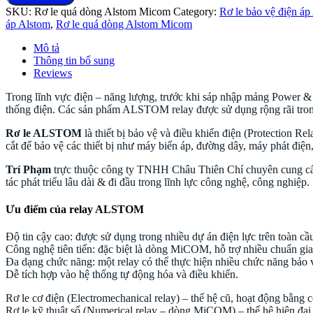
SKU:
Rơ le quá dòng Alstom Micom
Category:
Rơ le bảo vệ điện 
ngắt
áp Alstom
,
Rơ le quá dòng Alstom Micom
ALSTOM
chính
Mô tả
hãng
Thông tin bổ sung
GE
Reviews
Grid
Solutions
Trong lĩnh vực điện – năng lượng, trước khi sáp nhập mảng Power 
quantity
thống điện. Các sản phẩm ALSTOM relay được sử dụng rộng rãi trong 
Rơ le ALSTOM
là thiết bị bảo vệ và điều khiển điện (Protection R
cắt để bảo vệ các thiết bị như máy biến áp, đường dây, máy phát điện
Trí Phạm
trực thuộc công ty TNHH Châu Thiên Chí chuyên cung cấ
tác phát triểu lâu dài & đi đầu trong lĩnh lực công nghệ, công nghiệp.
Ưu điểm của relay ALSTOM
Độ tin cậy cao: được sử dụng trong nhiều dự án điện lực trên toàn cầ
Công nghệ tiên tiến: đặc biệt là dòng MiCOM, hỗ trợ nhiều chuẩn giao
Đa dạng chức năng: một relay có thể thực hiện nhiều chức năng bảo 
Dễ tích hợp vào hệ thống tự động hóa và điều khiển.
Rơ le cơ điện (Electromechanical relay) – thế hệ cũ, hoạt động bằng c
Rơ le kỹ thuật số (Numerical relay – dòng MiCOM) – thế hệ hiện đạ