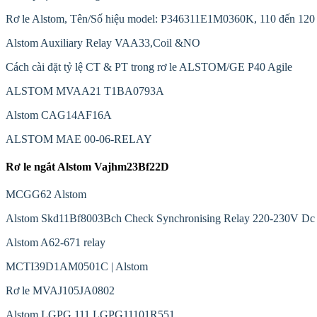
Rơ le Alstom, Tên/Số hiệu model: P346311E1M0360K, 110 đến 120
Alstom Auxiliary Relay VAA33,Coil &NO
Cách cài đặt tỷ lệ CT & PT trong rơ le ALSTOM/GE P40 Agile
ALSTOM MVAA21 T1BA0793A
Alstom CAG14AF16A
ALSTOM MAE 00-06-RELAY
Rơ le ngắt Alstom Vajhm23Bf22D
MCGG62 Alstom
Alstom Skd11Bf8003Bch Check Synchronising Relay 220-230V Dc
Alstom A62-671 relay
MCTI39D1AM0501C | Alstom
Rơ le MVAJ105JA0802
Alstom LGPG 111 LGPG11101R551