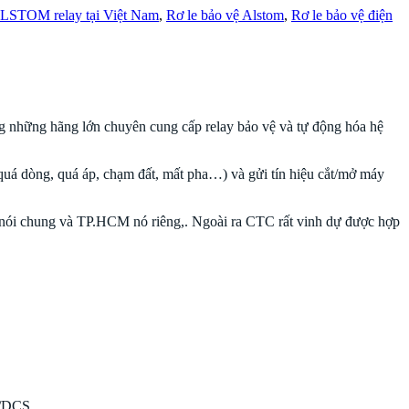
LSTOM relay tại Việt Nam
,
Rơ le bảo vệ Alstom
,
Rơ le bảo vệ điện
 những hãng lớn chuyên cung cấp relay bảo vệ và tự động hóa hệ
 le đóng ngắt ALSTOM chính hãng GE Grid Solutions
, quá dòng, quá áp, chạm đất, mất pha…) và gửi tín hiệu cắt/mở máy
 nói chung và TP.HCM nó riêng,. Ngoài ra CTC rất vinh dự được hợp
A/DCS.