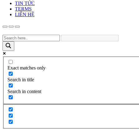
TIN TỨC
TERMS
LIÊN HỆ
Exact matches only
Search in title
Search in content