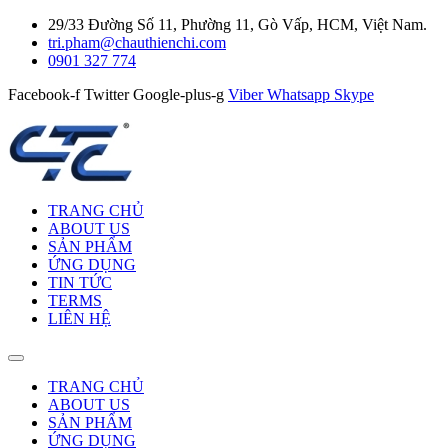
29/33 Đường Số 11, Phường 11, Gò Vấp, HCM, Việt Nam.
tri.pham@chauthienchi.com
0901 327 774
Facebook-f
Twitter
Google-plus-g
Viber
Whatsapp
Skype
TRANG CHỦ
ABOUT US
SẢN PHẨM
ỨNG DỤNG
TIN TỨC
TERMS
LIÊN HỆ
TRANG CHỦ
ABOUT US
SẢN PHẨM
ỨNG DỤNG