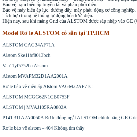
Bảo vệ trạm biến áp truyền tải và phân phối điện.
Bảo vệ máy biến áp lực, đường dây, máy phát, động cơ công nghiệp.
Tích hợp trong hệ thống tự động hóa lưới điện.
Hiện nay, sau khi mảng Grid của ALSTOM được sáp nhập vào GE (Gen
Model Rơ le ALSTOM có sẵn tại TP.HCM
ALSTOM CAG34AF71A
Alstom Ske11bf8013bch
Vaa11yf5752ba Alstom
Alstom MVAPM32D1AA2001A
Rơ le bảo vệ điện áp Alstom VAGM22AF71C
ALSTOM MCGG62N1CB0753F
ALSTOM | MVAJ105RA0802A
P141 311A2A0050A Rơ le đóng ngắt ALSTOM chính hãng GE Grid 
Rơ le bảo vệ alstom – 404 Không tìm thấy