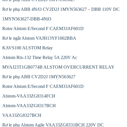
Rơ le phụ ABB 4N/O CV2D2J 1MYN563627 – DBB 110V DC
1MYN563627-DBB-4N|O
Rotor Alstom E/Second F CAEM33AF601D
Rơ le ngắt Alstom VAJH13YF1002BBA
KAVS100 ALSTOM Relay
Alstom Rtx-132 Time Relay 5A 220V Ac
MVAJ23T1GB0774B ALSTOM OVERCURRENT RELAY
Rơ le phụ ABB CV2D2J 1MYN563627
Rotor Alstom E/Second F CAEM33AF601D
Alstom-VAA33ZG8314FCH
Alstom-VAA33ZG8317BCH
VAA33ZG8327BCH
Rơ le phụ Alstom Agile VAA33ZG8331BCH 220V DC