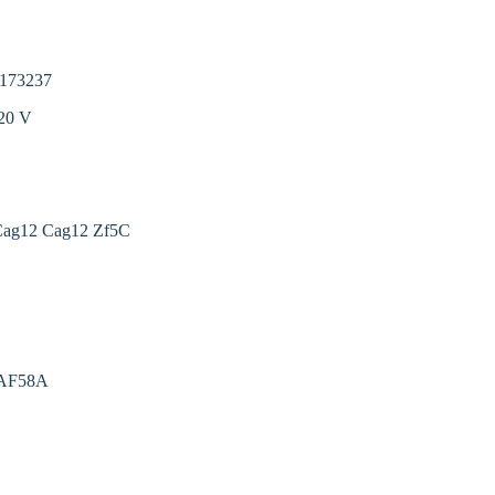
 173237
20 V
 Cag12 Cag12 Zf5C
4AF58A