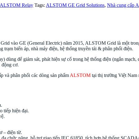
áp ALSTOM Relay
Tags:
ALSTOM GE Grid Solutions
,
Nhà cung cấp A
& Grid vào GE (General Electric) năm 2015, ALSTOM Grid là một trong
trạm biến áp, nhà máy điện, hệ thống truyền tải & phân phối điện.
Rơ
elay) dùng để giám sát, phát hiện sự cố trong hệ thống điện (ngắn mạch
, động cơ.
p và phân phối các dòng sản phẩm
ALSTOM
tại thị trường Việt Nam
u.
 tiếp hiện đại.
vệ.
ơ – điện từ.
i, đa chức năng, hỗ trợ giao tiếp IEC 61850, tích hợp hệ thống SCAD