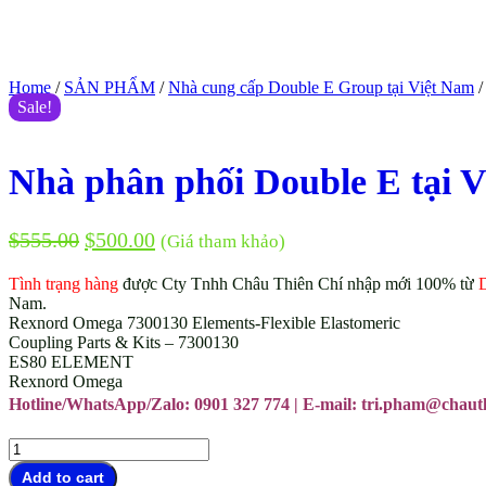
Home
/
SẢN PHẨM
/
Nhà cung cấp Double E Group tại Việt Nam
/
Sale!
Nhà phân phối Double E tại 
$
555.00
$
500.00
(Giá tham khảo)
Tình trạng hàng
được Cty Tnhh Châu Thiên Chí nhập mới 100% từ
Nam.
Rexnord Omega 7300130 Elements-Flexible Elastomeric
Coupling Parts & Kits – 7300130
ES80 ELEMENT
Rexnord Omega
Hotline/WhatsApp/Zalo: 0901 327 774 | E-mail: tri.pham@chaut
Nhà
phân
Add to cart
phối