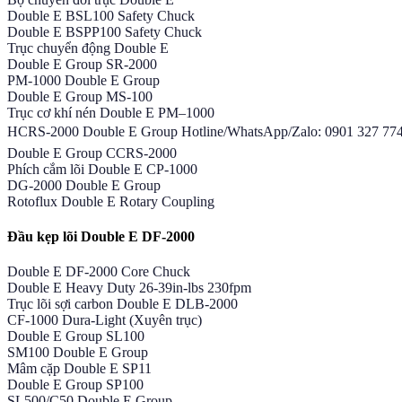
Double E BSL100 Safety Chuck
Double E BSPP100 Safety Chuck
Trục chuyển động Double E
Double E Group SR-2000
PM-1000 Double E Group
Double E Group MS-100
Trục cơ khí nén Double E PM–1000
HCRS-2000 Double E Group Hotline/WhatsApp/Zalo: 0901 327 774 
Double E Group CCRS-2000
Phích cắm lõi Double E CP-1000
DG-2000 Double E Group
Rotoflux Double E Rotary Coupling
Đầu kẹp lõi Double E DF-2000
Double E DF-2000 Core Chuck
Double E Heavy Duty 26-39in-lbs 230fpm
Trục lõi sợi carbon Double E DLB-2000
CF-1000 Dura-Light (Xuyên trục)
Double E Group SL100
SM100 Double E Group
Mâm cặp Double E SP11
Double E Group SP100
SL500/C50 Double E Group