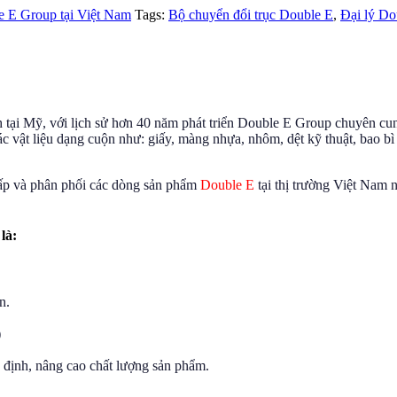
 E Group tại Việt Nam
Tags:
Bộ chuyển đổi trục Double E
,
Đại lý Do
h tại Mỹ, với lịch sử hơn 40 năm phát triển Double E Group chuyên cun
ác vật liệu dạng cuộn như: giấy, màng nhựa, nhôm, dệt kỹ thuật, bao bì 
p và phân phối các dòng sản phẩm
Double E
tại thị trường Việt Nam
là:
n.
)
n định, nâng cao chất lượng sản phẩm.