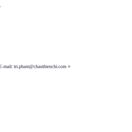
.
E-mail: tri.pham@chauthienchi.com ⭐