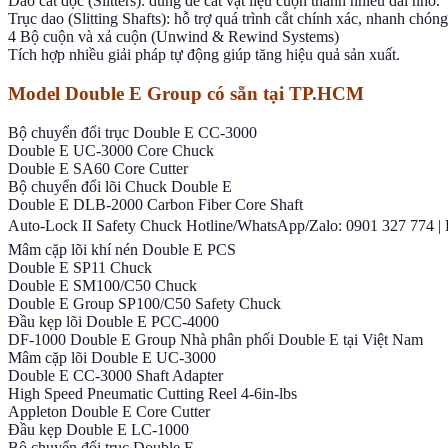
Dao cắt dọc (Slitters): dùng để cắt vật liệu cuộn thành nhiều dải nhỏ.
Trục dao (Slitting Shafts): hỗ trợ quá trình cắt chính xác, nhanh chóng
4 Bộ cuộn và xả cuộn (Unwind & Rewind Systems)
Tích hợp nhiều giải pháp tự động giúp tăng hiệu quả sản xuất.
Model Double E Group có sẵn tại TP.HCM
Bộ chuyển đổi trục Double E CC-3000
Double E UC-3000 Core Chuck
Double E SA60 Core Cutter
Bộ chuyển đổi lõi Chuck Double E
Double E DLB-2000 Carbon Fiber Core Shaft
Auto-Lock II Safety Chuck Hotline/WhatsApp/Zalo: 0901 327 774 | 
Mâm cặp lõi khí nén Double E PCS
Double E SP11 Chuck
Double E SM100/C50 Chuck
Double E Group SP100/C50 Safety Chuck
Đầu kẹp lõi Double E PCC-4000
DF-1000 Double E Group Nhà phân phối Double E tại Việt Nam
Mâm cặp lõi Double E UC-3000
Double E CC-3000 Shaft Adapter
High Speed ​​Pneumatic Cutting Reel 4-6in-lbs
Appleton Double E Core Cutter
Đầu kẹp Double E LC-1000
Bộ chuyển đổi trục Double E