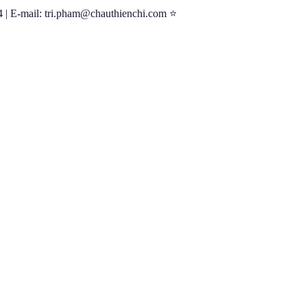
| E-mail: tri.pham@chauthienchi.com ⭐