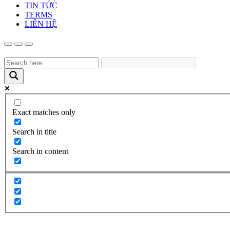
TIN TỨC
TERMS
LIÊN HỆ
Exact matches only
Search in title
Search in content