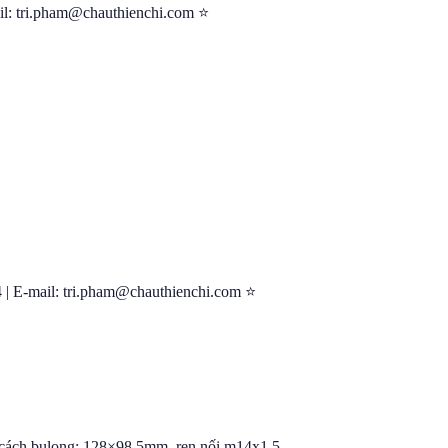
l: tri.pham@chauthienchi.com ⭐
| E-mail: tri.pham@chauthienchi.com ⭐
g cách bulong: 128×98.5mm, ren nối m14x1.5