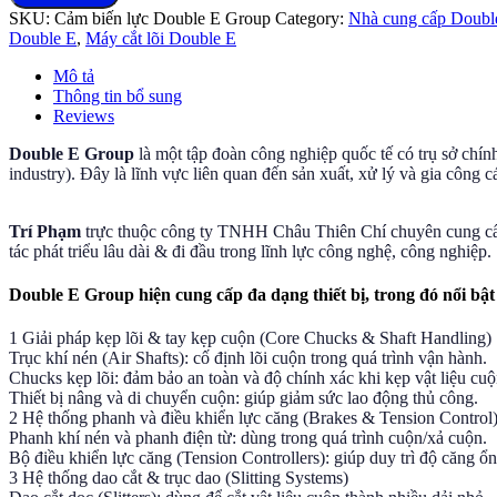
SKU:
Cảm biến lực Double E Group
Category:
Nhà cung cấp Double
Double
Double E
,
Máy cắt lõi Double E
E
tại
Mô tả
Việt
Thông tin bổ sung
Nam
Reviews
quantity
Double E Group
là một tập đoàn công nghiệp quốc tế có trụ sở chín
industry). Đây là lĩnh vực liên quan đến sản xuất, xử lý và gia công c
Nam
Trí Phạm
trực thuộc công ty TNHH Châu Thiên Chí chuyên cung cấ
tác phát triểu lâu dài & đi đầu trong lĩnh lực công nghệ, công nghiệp.
Double E Group hiện cung cấp đa dạng thiết bị, trong đó nổi bật 
1 Giải pháp kẹp lõi & tay kẹp cuộn (Core Chucks & Shaft Handling)
Trục khí nén (Air Shafts): cố định lõi cuộn trong quá trình vận hành.
Chucks kẹp lõi: đảm bảo an toàn và độ chính xác khi kẹp vật liệu cuộ
Thiết bị nâng và di chuyển cuộn: giúp giảm sức lao động thủ công.
2 Hệ thống phanh và điều khiển lực căng (Brakes & Tension Control
Phanh khí nén và phanh điện từ: dùng trong quá trình cuộn/xả cuộn.
Bộ điều khiển lực căng (Tension Controllers): giúp duy trì độ căng ổ
3 Hệ thống dao cắt & trục dao (Slitting Systems)