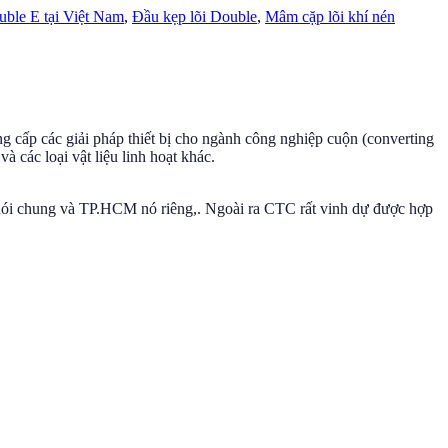
uble E tại Việt Nam
,
Đầu kẹp lõi Double
,
Mâm cặp lõi khí nén
g cấp các giải pháp thiết bị cho ngành công nghiệp cuộn (converting
và các loại vật liệu linh hoạt khác.
Nhà phân phối Double E tại Việt
 nói chung và TP.HCM nó riêng,. Ngoài ra CTC rất vinh dự được hợp