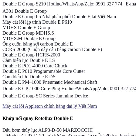
Double E Group S210 Hotline/WhatsApp/Zalo: 0901 327 774 | E-mai
A301 Double E Group
Double E Group P5 Nhà phân phối Double E tại Việt Nam
Máy cắt lõi lập trình Double E P610
MDHS Double E Group
Double E Group MDHS.S
MDHS.M Double E Group
Ống cuộn bằng sợi carbon Double E
CCRS-2000 (Cuộn dây câu bằng carbon Double E)
Double E Group HCRS-2000
Cảm biến lực Double E LS
Double E PCC-4000 Core Chuck
Double E P610 Programmable Core Cutter
Cảm biến lực Double E DS
Double E PM–1000 Pneumatic Mechanical Shaft
Double E CP-1000 Core Plug Hotline/WhatsApp/Zalo: 0901 327 774 
Double E Group SC Series Jamming Device
Máy cắt lõi Appleton chính hãng đại lý Việt Nam
Khớp nối quay Rotoflux Double E
Đầu bơm thủy lực ALP3-D-50 MARZOCCHI
– Model: ALP3-D-50, lưu lương: 33 cc/rev, áp suất: 230 bar, khoản