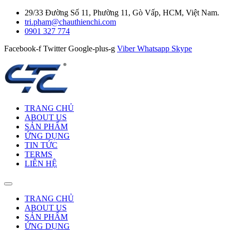
29/33 Đường Số 11, Phường 11, Gò Vấp, HCM, Việt Nam.
tri.pham@chauthienchi.com
0901 327 774
Facebook-f
Twitter
Google-plus-g
Viber
Whatsapp
Skype
TRANG CHỦ
ABOUT US
SẢN PHẨM
ỨNG DỤNG
TIN TỨC
TERMS
LIÊN HỆ
TRANG CHỦ
ABOUT US
SẢN PHẨM
ỨNG DỤNG