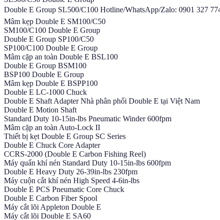
Double E Group SL500/C100 Hotline/WhatsApp/Zalo: 0901 327 774 
Mâm kẹp Double E SM100/C50
SM100/C100 Double E Group
Double E Group SP100/C50
SP100/C100 Double E Group
Mâm cặp an toàn Double E BSL100
Double E Group BSM100
BSP100 Double E Group
Mâm kẹp Double E BSPP100
Double E LC-1000 Chuck
Double E Shaft Adapter Nhà phân phối Double E tại Việt Nam
Double E Motion Shaft
Standard Duty 10-15in-lbs Pneumatic Winder 600fpm
Mâm cặp an toàn Auto-Lock II
Thiết bị kẹt Double E Group SC Series
Double E Chuck Core Adapter
CCRS-2000 (Double E Carbon Fishing Reel)
Máy quấn khí nén Standard Duty 10-15in-lbs 600fpm
Double E Heavy Duty 26-39in-lbs 230fpm
Máy cuộn cắt khí nén High Speed 4-6in-lbs
Double E PCS Pneumatic Core Chuck
Double E Carbon Fiber Spool
Máy cắt lõi Appleton Double E
Máy cắt lõi Double E SA60