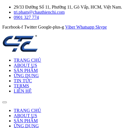
29/33 Đường Số 11, Phường 11, Gò Vấp, HCM, Việt Nam.
tri.pham@chauthienchi.com
0901 327 774
Facebook-f
Twitter
Google-plus-g
Viber
Whatsapp
Skype
TRANG CHỦ
ABOUT US
SẢN PHẨM
ỨNG DỤNG
TIN TỨC
TERMS
LIÊN HỆ
TRANG CHỦ
ABOUT US
SẢN PHẨM
ỨNG DỤNG