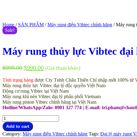
Home
/
SẢN PHẨM
/
Máy rung điện Vibtec chính hãng
/ Máy rung t
Sale!
Máy rung thủy lực Vibtec đại
$
999.00
$
990.00
(Giá tham khảo)
Tình trạng hàng
được Cty Tnhh Châu Thiên Chí nhập mới 100% từ
V
Máy rung thủy lực Vibtec đại lý độc quyền Việt Nam
Động cơ rung Vibtec tại Việt Nam
Máy rung khí nén Vibtec đại lý phân phối Vietnam
Máy rung piston Vibtec chính hãng tại Việt Nam
Hotline/WhatsApp/Zalo: 0901 327 774 | E-mail: tri.pham@chaut
Máy
rung
Add to cart
thủy
Category:
Máy rung điện Vibtec chính hãng
Tags:
Đại lý máy rung V
lực