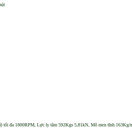
hút
 độ tối đa 1800RPM, Lực ly tâm 592Kgs 5,81kN, Mô men tĩnh 163Kg/