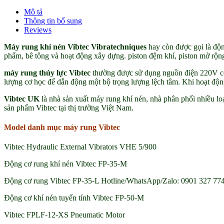
Vibtec
Mô tả
đại
Thông tin bổ sung
lý
Reviews
chính
hãng
Máy rung khí nén Vibtec Vibratechniques
hay còn được gọi là độn
Việt
phẩm, bê tông và hoạt động xây dựng. piston đệm khí, piston mở rộng
Nam
quantity
máy rung thủy lực Vibtec
thường được sử dụng nguồn điện 220V có 
lượng cơ học để dẫn động một bộ trọng lượng lệch tâm. Khi hoạt động ở
Vibtec UK
là nhà sản xuất máy rung khí nén, nhà phân phối nhiều lo
sản phẩm Vibtec tại thị trường Việt Nam.
Model danh mục máy rung Vibtec
Vibtec Hydraulic External Vibrators VHE 5/900
Động cơ rung khí nén Vibtec FP-35-M
Động cơ rung Vibtec FP-35-L Hotline/WhatsApp/Zalo: 0901 327 774
Động cơ khí nén tuyến tính Vibtec FP-50-M
Vibtec FPLF-12-XS Pneumatic Motor