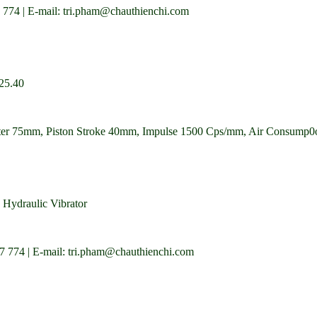
774 | E-mail: tri.pham@chauthienchi.com
25.40
er 75mm, Piston Stroke 40mm, Impulse 1500 Cps/mm, Air Consump0on
Hydraulic Vibrator
 774 | E-mail: tri.pham@chauthienchi.com