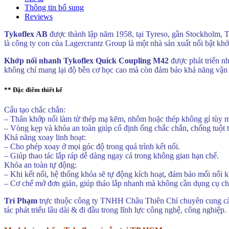
Thông tin bổ sung
quantity
Reviews
Tykoflex AB
được thành lập năm 1958, tại Tyreso, gần Stockholm, T
là công ty con của Lagercrantz Group là một nhà sản xuất nổi bật k
Khớp nối nhanh Tykoflex Quick Coupling M42
được phát triển nh
không chỉ mang lại độ bền cơ học cao mà còn đảm bảo khả năng vận 
** Đặc điểm thiết kế
Cấu tạo chắc chắn:
– Thân khớp nối làm từ thép mạ kẽm, nhôm hoặc thép không gỉ tùy 
– Vòng kẹp và khóa an toàn giúp cố định ống chắc chắn, chống tuột 
Khả năng xoay linh hoạt:
– Cho phép xoay ở mọi góc độ trong quá trình kết nối.
– Giúp thao tác lắp ráp dễ dàng ngay cả trong không gian hạn chế.
Khóa an toàn tự động:
– Khi kết nối, hệ thống khóa sẽ tự động kích hoạt, đảm bảo mối nối kh
– Cơ chế mở đơn giản, giúp tháo lắp nhanh mà không cần dụng cụ c
Trí Phạm
trực thuộc công ty TNHH Châu Thiên Chí chuyên cung cấ
tác phát triểu lâu dài & đi đầu trong lĩnh lực công nghệ, công nghiệp.