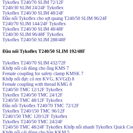
Tykoflex T240/70 SLIM 72/12F
T240/30 SLIM 24/24F Tykoflex
Tykoflex T240/30 SLIM 48/24F
Đầu nối Tykoflex cho sợi quang T240/50 SLIM 96/24F
T240/70 SLIM 144/24F Tykoflex
Tykoflex T240/30 SLIM 48/48F
T240/30 SLIM 96/48F Tykoflex
Tykoflex T240/50 SLIM 288/48F
Đầu nối Tykoflex T240/50 SLIM 192/48F
Tykoflex T240/70 SLIM 432/72F
Khớp nối cái dùng cho ống KMS 7
Female coupling for safety clamp KMSK 7
Khớp nối đực có ren KVG, KVG(I) 8
Female coupling with thread KMG 8
T240/50 TMC 12/12F Tykoflex
Tykoflex T240/50 TMC 24/12F
T240/50 TMC 48/12F Tykoflex
Đầu nối Tykoflex T240/70 TMC 72/12F
Tykoflex T240/150 TMC 96/12F
T240/150 TMC 120/12F Tykoflex
Tykoflex T240/50 TMC 24/24F
T240/50 TMC 48/24F Tykoflex Khớp nối nhanh Tykoflex Quick Cou
Khớp nối cái dùng cho hàn KKM 5