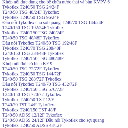
Khớp nối đực dùng cho bể chứa nước thải và bùn KVPV 6
Tykoflex T240/50 TSG 24/24F
T240/50 TSG 48/24F Tykoflex
Tykoflex T240/50 TSG 96/24F
Đầu nối Tykoflex cho sợi quang T240/70 TSG 144/24F
T240/150 TSG 192/24F Tykoflex
Tykoflex T240/150 TSG 240/24F
T240/50 TSG 48/48F Tykoflex
Đầu nối Tykoflex T240/50 TSG 192/48F
Tykoflex T240/70 TSG 288/48F
T240/150 TSG 384/48F Tykoflex
Tykoflex T240/150 TSG 480/48F
Khớp nối đực có bích KF 9
T240/50 TSG 72/72F Tykoflex
Tykoflex T240/50 TSG 144/72F
T240/50 TSG 288/72F Tykoflex
Đầu nối Tykoflex T240/70 TSG 432/72F
Tykoflex T240/150 TSG 576/72F
T240/150 TSG 720/72 Tykoflex
Tykoflex T240/50 TST 12/F
T240/70 TST 24/F Tykoflex
Tykoflex T240/150 TST 48/F
T240/50 ADSS 12/12F Tykoflex
T240/50 ADSS 24/12F Đầu nối Tykoflex cho sợi quang
Tykoflex T240/50 ADSS 48/12F