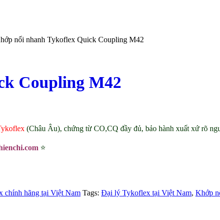
hớp nối nhanh Tykoflex Quick Coupling M42
ick Coupling M42
Tykoflex
(Châu Âu), chứng từ CO,CQ đầy đủ, bảo hành xuất xứ rõ nguồn
hienchi.com
⭐
x chính hãng tại Việt Nam
Tags:
Đại lý Tykoflex tại Việt Nam
,
Khớp nố