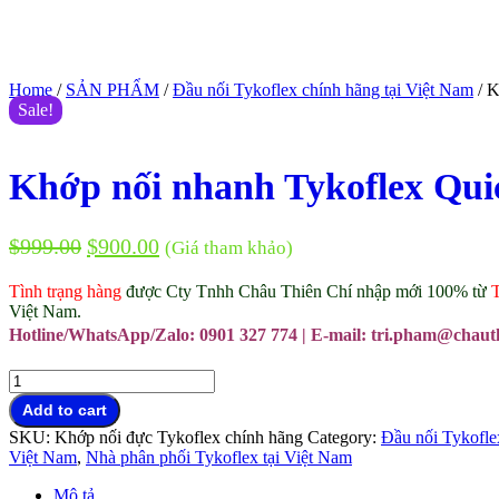
Home
/
SẢN PHẨM
/
Đầu nối Tykoflex chính hãng tại Việt Nam
/ K
Sale!
Khớp nối nhanh Tykoflex Qu
$
999.00
$
900.00
(Giá tham khảo)
Tình trạng hàng
được Cty Tnhh Châu Thiên Chí nhập mới 100% từ
Việt Nam.
Hotline/WhatsApp/Zalo: 0901 327 774 | E-mail: tri.pham@chaut
Khớp
nối
Add to cart
nhanh
SKU:
Khớp nối đực Tykoflex chính hãng
Category:
Đầu nối Tykofle
Tykoflex
Việt Nam
,
Nhà phân phối Tykoflex tại Việt Nam
Quick
Coupling
Mô tả
M42