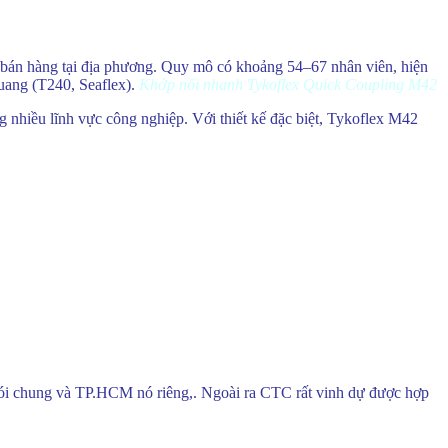
 bán hàng tại địa phương. Quy mô có khoảng 54–67 nhân viên, hiện
quang (T240, Seaflex).
Khớp nối nhanh Tykoflex Quick Coupling M42
g nhiều lĩnh vực công nghiệp. Với thiết kế đặc biệt, Tykoflex M42
nói chung và TP.HCM nó riêng,. Ngoài ra CTC rất vinh dự được hợp