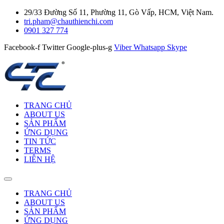
29/33 Đường Số 11, Phường 11, Gò Vấp, HCM, Việt Nam.
tri.pham@chauthienchi.com
0901 327 774
Facebook-f
Twitter
Google-plus-g
Viber
Whatsapp
Skype
TRANG CHỦ
ABOUT US
SẢN PHẨM
ỨNG DỤNG
TIN TỨC
TERMS
LIÊN HỆ
TRANG CHỦ
ABOUT US
SẢN PHẨM
ỨNG DỤNG