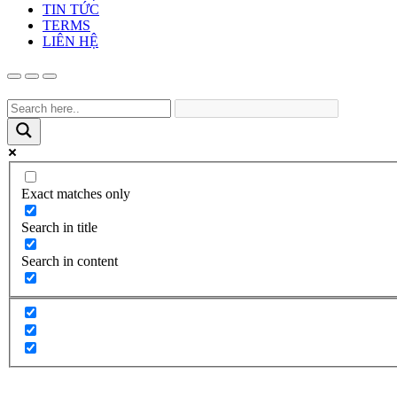
TIN TỨC
TERMS
LIÊN HỆ
Exact matches only
Search in title
Search in content