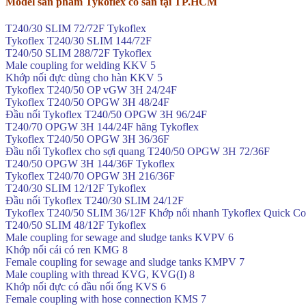
Model sản phẩm Tykoflex có sẵn tại TP.HCM
T240/30 SLIM 72/72F Tykoflex
Tykoflex T240/30 SLIM 144/72F
T240/50 SLIM 288/72F Tykoflex
Male coupling for welding KKV 5
Khớp nối đực dùng cho hàn KKV 5
Tykoflex T240/50 OP vGW 3H 24/24F
Tykoflex T240/50 OPGW 3H 48/24F
Đầu nối Tykoflex T240/50 OPGW 3H 96/24F
T240/70 OPGW 3H 144/24F hãng Tykoflex
Tykoflex T240/50 OPGW 3H 36/36F
Đầu nối Tykoflex cho sợi quang T240/50 OPGW 3H 72/36F
T240/50 OPGW 3H 144/36F Tykoflex
Tykoflex T240/70 OPGW 3H 216/36F
T240/30 SLIM 12/12F Tykoflex
Đầu nối Tykoflex T240/30 SLIM 24/12F
Tykoflex T240/50 SLIM 36/12F Khớp nối nhanh Tykoflex Quick Co
T240/50 SLIM 48/12F Tykoflex
Male coupling for sewage and sludge tanks KVPV 6
Khớp nối cái có ren KMG 8
Female coupling for sewage and sludge tanks KMPV 7
Male coupling with thread KVG, KVG(I) 8
Khớp nối đực có đầu nối ống KVS 6
Female coupling with hose connection KMS 7