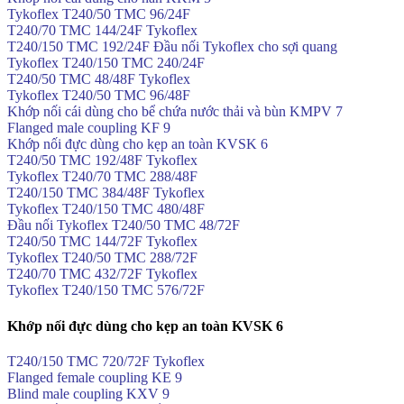
Tykoflex T240/50 TMC 96/24F
T240/70 TMC 144/24F Tykoflex
T240/150 TMC 192/24F Đầu nối Tykoflex cho sợi quang
Tykoflex T240/150 TMC 240/24F
T240/50 TMC 48/48F Tykoflex
Tykoflex T240/50 TMC 96/48F
Khớp nối cái dùng cho bể chứa nước thải và bùn KMPV 7
Flanged male coupling KF 9
Khớp nối đực dùng cho kẹp an toàn KVSK 6
T240/50 TMC 192/48F Tykoflex
Tykoflex T240/70 TMC 288/48F
T240/150 TMC 384/48F Tykoflex
Tykoflex T240/150 TMC 480/48F
Đầu nối Tykoflex T240/50 TMC 48/72F
T240/50 TMC 144/72F Tykoflex
Tykoflex T240/50 TMC 288/72F
T240/70 TMC 432/72F Tykoflex
Tykoflex T240/150 TMC 576/72F
Khớp nối đực dùng cho kẹp an toàn KVSK 6
T240/150 TMC 720/72F Tykoflex
Flanged female coupling KE 9
Blind male coupling KXV 9