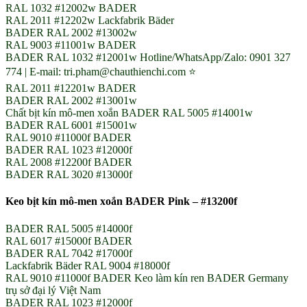
RAL 1032 #12002w BADER
RAL 2011 #12202w Lackfabrik Bäder
BADER RAL 2002 #13002w
RAL 9003 #11001w BADER
BADER RAL 1032 #12001w Hotline/WhatsApp/Zalo: 0901 327
774 | E-mail: tri.pham@chauthienchi.com ⭐
RAL 2011 #12201w BADER
BADER RAL 2002 #13001w
Chất bịt kín mô-men xoắn BADER RAL 5005 #14001w
BADER RAL 6001 #15001w
RAL 9010 #11000f BADER
BADER RAL 1023 #12000f
RAL 2008 #12200f BADER
BADER RAL 3020 #13000f
Keo bịt kín mô-men xoắn BADER Pink – #13200f
BADER RAL 5005 #14000f
RAL 6017 #15000f BADER
BADER RAL 7042 #17000f
Lackfabrik Bäder RAL 9004 #18000f
RAL 9010 #11000f BADER Keo làm kín ren BADER Germany
trụ sở đại lý Việt Nam
BADER RAL 1023 #12000f