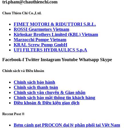
tri.pham@chauthienchi.com
Chau Thien Chi Co.,Ltd.
FIMET MOTORI & RIDUTTORI S.R.L.
ROSSI Gearmotors Vietnam
Kirloskar Brothers Limited (KBL) Vietnam
Marzocchi Pompe Vietnam
KRAL Screw Pump GmbH
UFI FILTERS HYDRAULICS S.p.A
Facebook-f
Twitter
Instagram
Youtube
Whatsapp
Skype
Chính sách và Điều khoản
Chính sách bảo hành
Chính sách thanh toán
Chính sách vận chuyển & Giao nhận
Chính sách bảo mật thông tin khách hàng
Điều khoản & Điều kiện giao dịch
Recent Post ®
Bơm cánh gạt PROCON đại lý phân phối tại Việt Nam