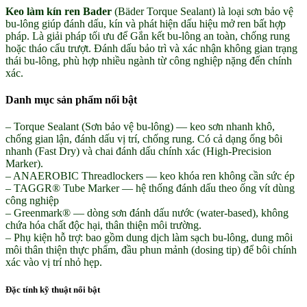
Keo làm kín ren Bader
(Bäder Torque Sealant) là loại sơn bảo vệ
bu-lông giúp đánh dấu, kín và phát hiện dấu hiệu mở ren bất hợp
pháp. Là giải pháp tối ưu để Gắn kết bu-lông an toàn, chống rung
hoặc tháo cẩu trượt. Đánh dấu bảo trì và xác nhận không gian trạng
thái bu-lông, phù hợp nhiều ngành từ công nghiệp nặng đến chính
xác.
Danh mục sản phẩm nổi bật
– Torque Sealant (Sơn bảo vệ bu-lông) — keo sơn nhanh khô,
chống gian lận, đánh dấu vị trí, chống rung. Có cả dạng ống bôi
nhanh (Fast Dry) và chai đánh dấu chính xác (High-Precision
Marker).
– ANAEROBIC Threadlockers — keo khóa ren không cần sức ép
– TAGGR® Tube Marker — hệ thống đánh dấu theo ống vít dùng
công nghiệp
– Greenmark® — dòng sơn đánh dấu nước (water-based), không
chứa hóa chất độc hại, thân thiện môi trường.
– Phụ kiện hỗ trợ: bao gồm dung dịch làm sạch bu-lông, dung môi
môi thân thiện thực phẩm, đầu phun mảnh (dosing tip) để bôi chính
xác vào vị trí nhỏ hẹp.
Đặc tính kỹ thuật nổi bật