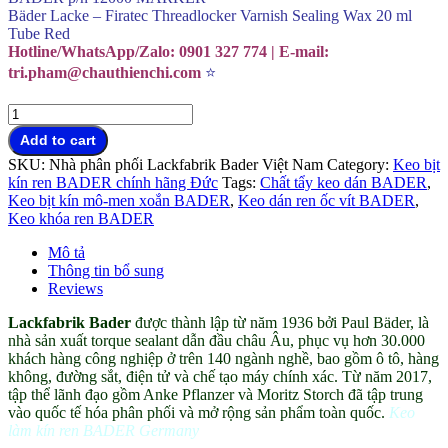
Bäder Lacke – Firatec Threadlocker Varnish Sealing Wax 20 ml
Tube Red
Hotline/WhatsApp/Zalo: 0901 327 774 | E-mail:
tri.pham@chauthienchi.com
⭐
Keo
làm
Add to cart
kín
SKU:
Nhà phân phối Lackfabrik Bader Việt Nam
Category:
Keo bịt
ren
kín ren BADER chính hãng Đức
Tags:
Chất tẩy keo dán BADER
,
BADER
Keo bịt kín mô-men xoắn BADER
,
Keo dán ren ốc vít BADER
,
Germany
Keo khóa ren BADER
trụ
sở
Mô tả
đại
Thông tin bổ sung
lý
Reviews
Việt
Nam
Lackfabrik Bader
được thành lập từ năm 1936 bởi Paul Bäder, là
quantity
nhà sản xuất torque sealant dẫn đầu châu Âu, phục vụ hơn 30.000
khách hàng công nghiệp ở trên 140 ngành nghề, bao gồm ô tô, hàng
không, đường sắt, điện tử và chế tạo máy chính xác. Từ năm 2017,
tập thể lãnh đạo gồm Anke Pflanzer và Moritz Storch đã tập trung
vào quốc tế hóa phân phối và mở rộng sản phẩm toàn quốc.
Keo
làm kín ren BADER Germany