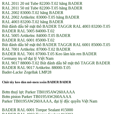
RAL 2011 20 ml Tube 82200-T.02 hãng BADER
RAL 2011 50 ml Tube 82200-T.05 hãng BADER
RAL 2002 83000-T.02 hãng BADER
RAL 2002 Artikelnr. 83000-T.05 hãng BADER
RAL 4003 83200-T.02 hãng BADER
Bút đánh dấu bề mặt thô BADER TAGGR RAL 4003 83200-T.05
BADER RAL 5005 84000-T.02
RAL 5005 Artikelnr. 84000-T.05 BADER
BADER RAL 6001 85000-T.02
Bút đánh dấu bề mặt thô BADER TAGGR RAL 6001 85000-T.05
RAL 7001 Artikelnr. 87000-T.02 BADER
BADER RAL 7001 87000-T.05 Keo làm kín ren BADER
Germany trụ sở đại lý Việt Nam
RAL 9017 88000-T.02 Bút đánh dấu bề mặt thô TAGGR BADER
BADER RAL 9017 Artikelnr. 88000-T.05
Bader-Lacke Zegellak LMP28
Chất tẩy keo dán mô-men xoắn BADER BADER
Bơm thuỷ lực Parker TB0195AW260AAAA
Bơm piston Parker TB0195AW260AAAA
Parker TB0195AW260AAAA, đại lý độc quyền Việt Nam
BADER RAL 6001 Torque Sealant #15000