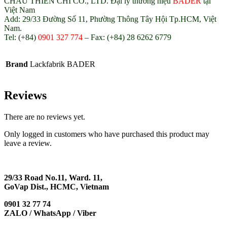
CHAU THIEN CHI CO., LTD. Đại lý thương hiệu
BADER
tại
Việt Nam
Add: 29/33 Đường Số 11, Phường Thông Tây Hội Tp.HCM, Việt
Nam.
Tel: (+84)
0901 327 774
– Fax: (+84) 28 6262 6779
Brand
Lackfabrik BADER
Reviews
There are no reviews yet.
Only logged in customers who have purchased this product may
leave a review.
29/33 Road No.11, Ward. 11,
GoVap Dist., HCMC, Vietnam
0901 32 77 74
ZALO / WhatsApp / Viber