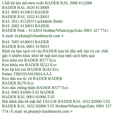
Chất bịt kín mô-men xoắn BADER RAL 2008 #12200f
BADER RAL 3020 #13000f
RAL 9003 #11001f BADER
BADER RAL 1032 #12001f
RAL 2011 #12201f Lackfabrik Bäder
RAL 2002 #13001f BADER
BADER Pink – #13201f Hotline/WhatsApp/Zalo: 0901 327 774 |
E-mail: tri.pham@chauthienchi.com ⭐
RAL 5005 #14001f BADER
BADER RAL 6001 #15001f
Bình xịt làm sạch vít của BADER loại bỏ dầu mỡ, bụi và các chất
gây ô nhiễm khác khỏi bề mặt kim loại một cách hiệu quả
Keo trám ren BADER B577 Eco
Keo khóa ren BADER B222 Eco
Keo bịt kín ren BADER B243 Eco
Parker TB0195AW260AAAA
Keo dán ren ốc vít BADER BADER
BADER B270 Eco
Keo dán chống thấm BADER B577 Eco
RAL 9003 81000-T.02 BADER
BADER RAL 9003 81000-T.05
Bút đánh dấu bề mặt thô TAGGR BADER RAL 1032 82000-T.02
BADER RAL 1032 82000-T.05 Hotline/WhatsApp/Zalo: 0901 327
774 | E-mail: tri.pham@chauthienchi.com ⭐