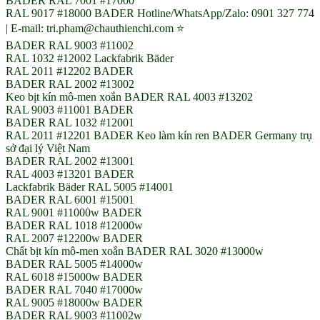
BADER RAL 7001 #17000
RAL 9017 #18000 BADER Hotline/WhatsApp/Zalo: 0901 327 774
| E-mail: tri.pham@chauthienchi.com ⭐
BADER RAL 9003 #11002
RAL 1032 #12002 Lackfabrik Bäder
RAL 2011 #12202 BADER
BADER RAL 2002 #13002
Keo bịt kín mô-men xoắn BADER RAL 4003 #13202
RAL 9003 #11001 BADER
BADER RAL 1032 #12001
RAL 2011 #12201 BADER Keo làm kín ren BADER Germany trụ
sở đại lý Việt Nam
BADER RAL 2002 #13001
RAL 4003 #13201 BADER
Lackfabrik Bäder RAL 5005 #14001
BADER RAL 6001 #15001
RAL 9001 #11000w BADER
BADER RAL 1018 #12000w
RAL 2007 #12200w BADER
Chất bịt kín mô-men xoắn BADER RAL 3020 #13000w
BADER RAL 5005 #14000w
RAL 6018 #15000w BADER
BADER RAL 7040 #17000w
RAL 9005 #18000w BADER
BADER RAL 9003 #11002w