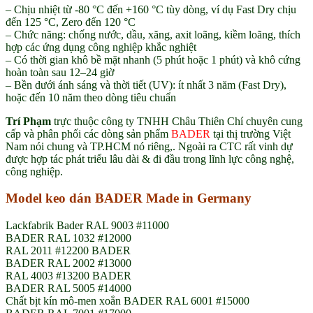
– Chịu nhiệt từ -80 °C đến +160 °C tùy dòng, ví dụ Fast Dry chịu
đến 125 °C, Zero đến 120 °C
– Chức năng: chống nước, dầu, xăng, axit loãng, kiềm loãng, thích
hợp các ứng dụng công nghiệp khắc nghiệt
– Có thời gian khô bề mặt nhanh (5 phút hoặc 1 phút) và khô cứng
hoàn toàn sau 12–24 giờ
– Bền dưới ánh sáng và thời tiết (UV): ít nhất 3 năm (Fast Dry),
hoặc đến 10 năm theo dòng tiêu chuẩn
Trí Phạm
trực thuộc công ty TNHH Châu Thiên Chí chuyên cung
cấp và phân phối các dòng sản phẩm
BADER
tại thị trường Việt
Nam nói chung và TP.HCM nó riêng,. Ngoài ra CTC rất vinh dự
được hợp tác phát triểu lâu dài & đi đầu trong lĩnh lực công nghệ,
công nghiệp.
Model keo dán BADER Made in Germany
Lackfabrik Bader RAL 9003 #11000
BADER RAL 1032 #12000
RAL 2011 #12200 BADER
BADER RAL 2002 #13000
RAL 4003 #13200 BADER
BADER RAL 5005 #14000
Chất bịt kín mô-men xoắn BADER RAL 6001 #15000