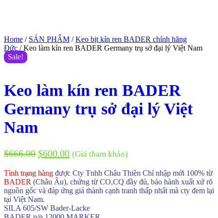
Home
/
SẢN PHẨM
/
Keo bịt kín ren BADER chính hãng
Đức
/ Keo làm kín ren BADER Germany trụ sở đại lý Việt Nam
Sale!
Keo làm kín ren BADER
Germany trụ sở đại lý Việt
Nam
$
666.00
$
600.00
(Giá tham khảo)
Tình trạng hàng
được Cty Tnhh Châu Thiên Chí nhập mới 100% từ
BADER
(Châu Âu), chứng từ CO,CQ đầy đủ, bảo hành xuất xứ rõ
nguồn gốc và đáp ứng giá thành cạnh tranh thấp nhất mà cty đem lại
tại Việt Nam.
SILA 605/SW Bader-Lacke
BADER p/n 12000 MARKER