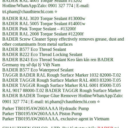
BADER RAL 4003 Torque Sealant #13202
Hotline/WhatsApp/Zalo: 0901 327 774 | E-mail:
tri.pham@chauthienchi.com ⭐
BADER RAL 3020 Torque Sealant #13000w
BADER RAL 5005 Torque Sealant #14001w
BADER Pink Torque Sealant – #13200f
BADER RAL 2008 Torque Sealant #12200f
BADER Screw Cleaner Spray effectively removes grease, dust and
other contaminants from metal surfaces
BADER B577 Eco Thread Sealant
BADER B222 Eco Thread Locking Sealant
BADER B243 Eco Thread Sealant Keo làm kín ren BADER
Germany trụ sở đại lý Việt Nam
BADER B577 Eco Waterproof Sealant
TAGGR BADER RAL Rough Surface Marker 1032 82000-T.02
BADER TAGGR Rough Surface Marker RAL 4003 83200-T.05
BADER TAGGR Rough Surface Marker RAL 6001 85000-T.05
RAL 9017 88000-T.02 BADER TAGGR Rough Surface Marker
BADER BADER Torque Glue Remover Hotline/WhatsApp/Zalo:
0901 327 774 | E-mail: tri.pham@chauthienchi.com ⭐
Parker TB0195AW260AAAA Hydraulic Pump
Parker TB0195AW260AAAA Piston Pump
Parker TB0195AW260AAAA, exclusive agent in Vietnam