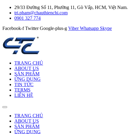
29/33 Đường Số 11, Phường 11, Gò Vấp, HCM, Việt Nam.
tri.pham@chauthienchi.com
0901 327 774
Facebook-f
Twitter
Google-plus-g
Viber
Whatsapp
Skype
TRANG CHỦ
ABOUT US
SẢN PHẨM
ỨNG DỤNG
TIN TỨC
TERMS
LIÊN HỆ
TRANG CHỦ
ABOUT US
SẢN PHẨM
ỨNG DỤNG