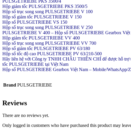
PULSGETRIEBE PKS 3500/4
Hộp giảm tốc PULSGETRIEBE PKS 3500/5
Hộp số trục song song PULSGETRIEBE V 100
Hộp số giảm tốc PULSGETRIEBE V 150
Hộp số PULSGETRIEBE VS 150
Hộp số trục song song PULSGETRIEBE V 250
PULSGETRIEBE V 400 – Hộp số PULSGETRIEBE Gearbox Việt Nam –
Hộp giảm tốc PULSGETRIEBE VV 400
Hộp số trục song song PULSGETRIEBE VV 700
Hộp số giảm tốc PULSGETRIEBE PV 63/180
Hộp số tốc độ cao PULSGETRIEBE PV 63/210-500
Hãy liên hệ với Công ty TNHH CHÂU THIÊN CHÍ để được hỗ trợ tốt nh
tốc PULSGETRIEBE tại Việt Nam
Hộp số PULSGETRIEBE Gearbox Việt Nam – Mobile/WhatsApp/Zalo:
Brand
PULSGETRIEBE
Reviews
There are no reviews yet.
Only logged in customers who have purchased this product may leave