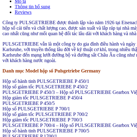
Mô tả
gearbox
Thông tin bổ sung
Việt
Reviews
Nam
quantity
Công ty PULSGETRIEBE được thành lập vào năm 1926 tại Eisenach bở
hộp số cải tiến và chất lượng cao, được sản xuất và lắp ráp tại nhà m
cao nhất cũng như mối quan hệ đối tác lâu dài với khách hàng và nh
PULSGETRIEBE vẫn là một công ty do gia đình điều hành và ngày na
Karlsruhe, với truyền thống lâu đời về kỹ thuật cơ khí, trong nhiều t
Karlsruhe đến mạng lưới đường bộ và đường sắt Châu Âu cũng như nh
với khách hàng nước ngoài.
Danh mục Model hộp số Pulsgetriebe Germany
Hộp số hành tinh PULSGETRIEBE P 450/1
Hộp số giảm tốc PULSGETRIEBE P 450/2
PULSGETRIEBE P 450/3 – Hộp số PULSGETRIEBE Gearbox Việt Nam
Hộp giảm tốc PULSGETRIEBE P 450/4
PULSGETRIEBE P 450/5
Hộp số PULSGETRIEBE P 700/1
Hộp số giảm tốc PULSGETRIEBE P 700/2
Hộp giảm tốc PULSGETRIEBE P 700/3
PULSGETRIEBE P 700/4 – Hộp số PULSGETRIEBE Gearbox Việt Nam
Hộp số hành tinh PULSGETRIEBE P 700/5
PULSGETRIEBE P 1700/1