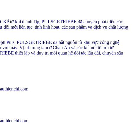
50. Kể từ khi thành lập, PULSGETRIEBE đã chuyên phát triển các
ự đổi mới liên tục, tính linh hoạt, các sản phẩm và dịch vụ chất lượng
ristoph Puls. PULSGETRIEBE đã bắt nguồn từ khu vực công nghệ
 vực này. Vị trí trung tâm ở Châu Âu và các kết nối tối ưu từ
BE thiết lập và duy trì mối quan hệ đối tác lâu dài, chuyên sâu
uthienchi.com
uthienchi.com