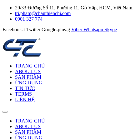
29/33 Đường Số 11, Phường 11, Gò Vấp, HCM, Việt Nam.
tri.pham@chauthienchi.com
0901 327 774
Facebook-f
Twitter
Google-plus-g
Viber
Whatsapp
Skype
TRANG CHỦ
ABOUT US
SẢN PHẨM
ỨNG DỤNG
TIN TỨC
TERMS
LIÊN HỆ
TRANG CHỦ
ABOUT US
SẢN PHẨM
ỨNG DỤNG