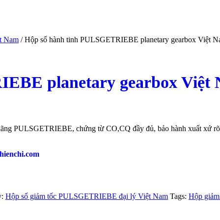
ệt Nam
/ Hộp số hành tinh PULSGETRIEBE planetary gearbox Việt 
EBE planetary gearbox Việt
ãng PULSGETRIEBE, chứng từ CO,CQ đầy đủ, bảo hành xuất xứ rõ ngu
hienchi.com
y:
Hộp số giảm tốc PULSGETRIEBE đại lý Việt Nam
Tags:
Hộp giảm