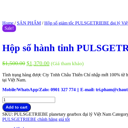
Home
/
SẢN PHẨM
/
Hộp số giảm tốc PULSGETRIEBE đại lý Vi
Sale!
Hộp số hành tinh PULSGETRI
$
1,500.00
$
1,370.00
(Giá tham khảo)
Tình trạng hàng được Cty Tnhh Châu Thiên Chí nhập mới 100% từ h
tại Việt Nam.
Mobile/WhatsApp/Zalo: 0901 327 774 || E-mail: tri.pham@chaut
Hộp
số
Add to cart
hành
SKU:
PULSGETRIEBE planetary gearbox đại lý Việt Nam
Categor
tinh
PULSGETRIEBE chính hãng giá tốt
PULSGETRIEBE
planetary