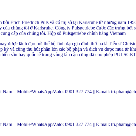
i Erich Friedrich Puls và có trụ sở tại Karlsruhe từ những năm 19
áy của chúng tôi ở Karlsruhe. Công ty Pulsgetriebe được đặc trưng bởi s
à cung cấp của chúng tôi. Hộp số Pulsgetriebe chính hãng Vietnam
y được lãnh đạo bởi thế hệ lãnh đạo gia đình thứ ba là Tiến sĩ Ch
hập kỷ và cũng thu hút phần lớn các bộ phận và dịch vụ được mua từ khu
iều sân bay quốc tế trong vùng lân cận cũng đã cho phép PULSGETRIE
 – Mobile/WhatsApp/Zalo: 0901 327 774 || E-mail: tri.pham@cha
 – Mobile/WhatsApp/Zalo: 0901 327 774 || E-mail: tri.pham@cha