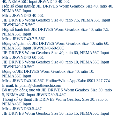
40, NEMA56C Input JRWND40-40-56C
Hộp số công nghiệp JIE DRIVES Worm Gearbox Size 40, ratio 40,
NEMA56C Input
Mfr # JRWND40-40-56C
JIE DRIVES Worm Gearbox Size 40, ratio 7.5, NEMA56C Input
JRWND40-7.5-56C
Hộp số hành tinh JIE DRIVES Worm Gearbox Size 40, ratio 7.5,
NEMA56C Input
Mfr # JRWND40-7.5-56C
Động cơ giảm tốc JIE DRIVES Worm Gearbox Size 40, ratio 60,
NEMA56C Input JRWND40-60-56C
JIE DRIVES Worm Gearbox Size 40, ratio 60, NEMA56C Input
Mfr # JRWND40-60-56C
JIE DRIVES Worm Gearbox Size 40, ratio 10, NEMA56C Input
JRWND40-10-56C
Động cơ JIE DRIVES Worm Gearbox Size 40, ratio 10,
NEMA56C Input
Mfr # JRWND40-10-56C Hotline/WhatsApp/Zalo: 0901 327 774 |
E-mail: tri.pham@chauthienchi.com
Bộ truyền động trục vít JIE DRIVES Worm Gearbox Size 30, ratio
5, NEMA48C Input JRWND30-5-48C
Thông số kỹ thuật JIE DRIVES Worm Gearbox Size 30, ratio 5,
NEMA48C Input
Mfr # JRWND30-5-48C
JIE DRIVES Worm Gearbox Size 50, ratio 15, NEMA56C Input