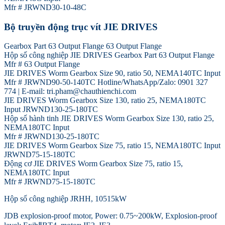
Mfr # JRWND30-10-48C
Bộ truyền động trục vít JIE DRIVES
Gearbox Part 63 Output Flange 63 Output Flange
Hộp số công nghiệp JIE DRIVES Gearbox Part 63 Output Flange
Mfr # 63 Output Flange
JIE DRIVES Worm Gearbox Size 90, ratio 50, NEMA140TC Input
Mfr # JRWND90-50-140TC Hotline/WhatsApp/Zalo: 0901 327
774 | E-mail: tri.pham@chauthienchi.com
JIE DRIVES Worm Gearbox Size 130, ratio 25, NEMA180TC
Input JRWND130-25-180TC
Hộp số hành tinh JIE DRIVES Worm Gearbox Size 130, ratio 25,
NEMA180TC Input
Mfr # JRWND130-25-180TC
JIE DRIVES Worm Gearbox Size 75, ratio 15, NEMA180TC Input
JRWND75-15-180TC
Động cơ JIE DRIVES Worm Gearbox Size 75, ratio 15,
NEMA180TC Input
Mfr # JRWND75-15-180TC
Hộp số công nghiệp JRHH, 10515kW
JDB explosion-proof motor, Power: 0.75~200kW, Explosion-proof