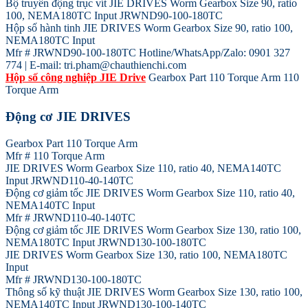
Bộ truyền động trục vít JIE DRIVES Worm Gearbox Size 90, ratio
100, NEMA180TC Input JRWND90-100-180TC
Hộp số hành tinh JIE DRIVES Worm Gearbox Size 90, ratio 100,
NEMA180TC Input
Mfr # JRWND90-100-180TC Hotline/WhatsApp/Zalo: 0901 327
774 | E-mail: tri.pham@chauthienchi.com
Hộp số công nghiệp JIE Drive
Gearbox Part 110 Torque Arm 110
Torque Arm
Động cơ JIE DRIVES
Gearbox Part 110 Torque Arm
Mfr # 110 Torque Arm
JIE DRIVES Worm Gearbox Size 110, ratio 40, NEMA140TC
Input JRWND110-40-140TC
Động cơ giảm tốc JIE DRIVES Worm Gearbox Size 110, ratio 40,
NEMA140TC Input
Mfr # JRWND110-40-140TC
Động cơ giảm tốc JIE DRIVES Worm Gearbox Size 130, ratio 100,
NEMA180TC Input JRWND130-100-180TC
JIE DRIVES Worm Gearbox Size 130, ratio 100, NEMA180TC
Input
Mfr # JRWND130-100-180TC
Thông số kỹ thuật JIE DRIVES Worm Gearbox Size 130, ratio 100,
NEMA140TC Input JRWND130-100-140TC