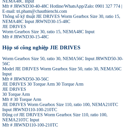
NEMA48C Input
Mfr # JRWND30-40-48C Hotline/WhatsApp/Zalo: 0901 327 774 |
E-mail: tri.pham@chauthienchi.com
Thông số kỹ thuật JIE DRIVES Worm Gearbox Size 30, ratio 15,
NEMA48C Input JRWND30-15-48C
JIE DRIVES
Worm Gearbox Size 30, ratio 15, NEMA48C Input
Mfr # JRWND30-15-48C
Hộp số công nghiệp JIE DRIVES
Worm Gearbox Size 50, ratio 30, NEMA56C Input JRWND50-30-
56C
Model JIE DRIVES Worm Gearbox Size 50, ratio 30, NEMA56C
Input
Mfr # JRWND50-30-56C
JIE DRIVES 30 Torque Arm 30 Torque Arm
JIE DRIVES
30 Torque Arm
Mfr # 30 Torque Arm
JIE DRIVES Worm Gearbox Size 110, ratio 100, NEMA210TC
Input JRWND110-100-210TC
Động cơ JIE DRIVES Worm Gearbox Size 110, ratio 100,
NEMA210TC Input
Mfr # JRWND110-100-210TC