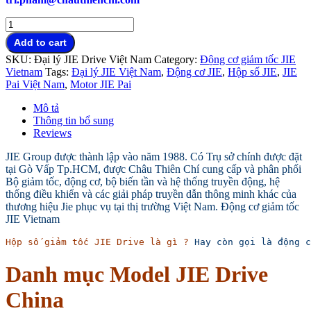
Hộp
số
Add to cart
giảm
SKU:
Đại lý JIE Drive Việt Nam
Category:
Động cơ giảm tốc JIE
tốc
Vietnam
Tags:
Đại lý JIE Việt Nam
,
Động cơ JIE
,
Hộp số JIE
,
JIE
JIE
Pai Việt Nam
,
Motor JIE Pai
Drive
đại
Mô tả
lý
Thông tin bổ sung
tại
Reviews
Việt
Nam
JIE Group được thành lập vào năm 1988. Có Trụ sở chính được đặt
quantity
tại Gò Vấp Tp.HCM, được Châu Thiên Chí cung cấp và phân phối
Bộ giảm tốc, động cơ, bộ biến tần và hệ thống truyền động, hệ
thống điều khiển và các giải pháp truyền dẫn thông minh khác của
thương hiệu Jie phục vụ tại thị trường Việt Nam. Động cơ giảm tốc
JIE Vietnam
Hộp số giảm tốc JIE Drive là gì ?
 Hay còn gọi là động c
Danh mục Model JIE Drive
China