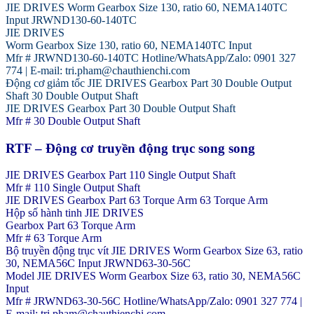
JIE DRIVES Worm Gearbox Size 130, ratio 60, NEMA140TC
Input JRWND130-60-140TC
JIE DRIVES
Worm Gearbox Size 130, ratio 60, NEMA140TC Input
Mfr # JRWND130-60-140TC Hotline/WhatsApp/Zalo: 0901 327
774 | E-mail: tri.pham@chauthienchi.com
Động cơ giảm tốc JIE DRIVES Gearbox Part 30 Double Output
Shaft 30 Double Output Shaft
JIE DRIVES Gearbox Part 30 Double Output Shaft
Mfr # 30 Double Output Shaft
RTF – Động cơ truyền động trục song song
JIE DRIVES Gearbox Part 110 Single Output Shaft
Mfr # 110 Single Output Shaft
JIE DRIVES Gearbox Part 63 Torque Arm 63 Torque Arm
Hộp số hành tinh JIE DRIVES
Gearbox Part 63 Torque Arm
Mfr # 63 Torque Arm
Bộ truyền động trục vít JIE DRIVES Worm Gearbox Size 63, ratio
30, NEMA56C Input JRWND63-30-56C
Model JIE DRIVES Worm Gearbox Size 63, ratio 30, NEMA56C
Input
Mfr # JRWND63-30-56C Hotline/WhatsApp/Zalo: 0901 327 774 |
E-mail: tri.pham@chauthienchi.com