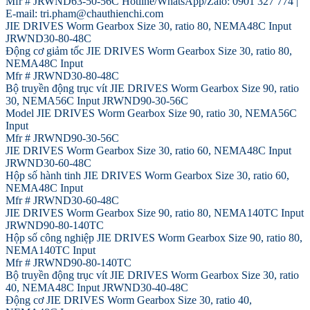
Mfr # JRWND63-50-56C Hotline/WhatsApp/Zalo: 0901 327 774 |
E-mail: tri.pham@chauthienchi.com
JIE DRIVES Worm Gearbox Size 30, ratio 80, NEMA48C Input
JRWND30-80-48C
Động cơ giảm tốc JIE DRIVES Worm Gearbox Size 30, ratio 80,
NEMA48C Input
Mfr # JRWND30-80-48C
Bộ truyền động trục vít JIE DRIVES Worm Gearbox Size 90, ratio
30, NEMA56C Input JRWND90-30-56C
Model JIE DRIVES Worm Gearbox Size 90, ratio 30, NEMA56C
Input
Mfr # JRWND90-30-56C
JIE DRIVES Worm Gearbox Size 30, ratio 60, NEMA48C Input
JRWND30-60-48C
Hộp số hành tinh JIE DRIVES Worm Gearbox Size 30, ratio 60,
NEMA48C Input
Mfr # JRWND30-60-48C
JIE DRIVES Worm Gearbox Size 90, ratio 80, NEMA140TC Input
JRWND90-80-140TC
Hộp số công nghiệp JIE DRIVES Worm Gearbox Size 90, ratio 80,
NEMA140TC Input
Mfr # JRWND90-80-140TC
Bộ truyền động trục vít JIE DRIVES Worm Gearbox Size 30, ratio
40, NEMA48C Input JRWND30-40-48C
Động cơ JIE DRIVES Worm Gearbox Size 30, ratio 40,