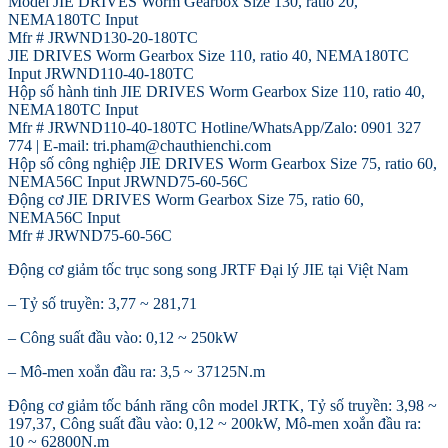
Model JIE DRIVES Worm Gearbox Size 130, ratio 20,
NEMA180TC Input
Mfr # JRWND130-20-180TC
JIE DRIVES Worm Gearbox Size 110, ratio 40, NEMA180TC
Input JRWND110-40-180TC
Hộp số hành tinh JIE DRIVES Worm Gearbox Size 110, ratio 40,
NEMA180TC Input
Mfr # JRWND110-40-180TC Hotline/WhatsApp/Zalo: 0901 327
774 | E-mail: tri.pham@chauthienchi.com
Hộp số công nghiệp JIE DRIVES Worm Gearbox Size 75, ratio 60,
NEMA56C Input JRWND75-60-56C
Động cơ JIE DRIVES Worm Gearbox Size 75, ratio 60,
NEMA56C Input
Mfr # JRWND75-60-56C
Động cơ giảm tốc trục song song JRTF Đại lý JIE tại Việt Nam
– Tỷ số truyền: 3,77 ~ 281,71
– Công suất đầu vào: 0,12 ~ 250kW
– Mô-men xoắn đầu ra: 3,5 ~ 37125N.m
Động cơ giảm tốc bánh răng côn model JRTK, Tỷ số truyền: 3,98 ~
197,37, Công suất đầu vào: 0,12 ~ 200kW, Mô-men xoắn đầu ra:
10 ~ 62800N.m