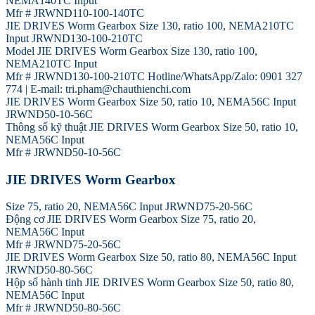
NEMA140TC Input
Mfr # JRWND110-100-140TC
JIE DRIVES Worm Gearbox Size 130, ratio 100, NEMA210TC
Input JRWND130-100-210TC
Model JIE DRIVES Worm Gearbox Size 130, ratio 100,
NEMA210TC Input
Mfr # JRWND130-100-210TC Hotline/WhatsApp/Zalo: 0901 327
774 | E-mail: tri.pham@chauthienchi.com
JIE DRIVES Worm Gearbox Size 50, ratio 10, NEMA56C Input
JRWND50-10-56C
Thông số kỹ thuật JIE DRIVES Worm Gearbox Size 50, ratio 10,
NEMA56C Input
Mfr # JRWND50-10-56C
JIE DRIVES Worm Gearbox
Size 75, ratio 20, NEMA56C Input JRWND75-20-56C
Động cơ JIE DRIVES Worm Gearbox Size 75, ratio 20,
NEMA56C Input
Mfr # JRWND75-20-56C
JIE DRIVES Worm Gearbox Size 50, ratio 80, NEMA56C Input
JRWND50-80-56C
Hộp số hành tinh JIE DRIVES Worm Gearbox Size 50, ratio 80,
NEMA56C Input
Mfr # JRWND50-80-56C