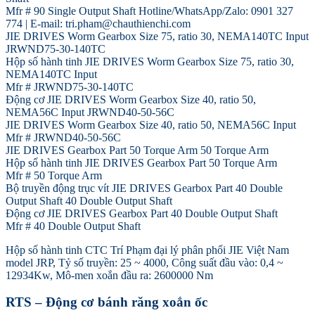
Mfr # 90 Single Output Shaft Hotline/WhatsApp/Zalo: 0901 327
774 | E-mail: tri.pham@chauthienchi.com
JIE DRIVES Worm Gearbox Size 75, ratio 30, NEMA140TC Input
JRWND75-30-140TC
Hộp số hành tinh JIE DRIVES Worm Gearbox Size 75, ratio 30,
NEMA140TC Input
Mfr # JRWND75-30-140TC
Động cơ JIE DRIVES Worm Gearbox Size 40, ratio 50,
NEMA56C Input JRWND40-50-56C
JIE DRIVES Worm Gearbox Size 40, ratio 50, NEMA56C Input
Mfr # JRWND40-50-56C
JIE DRIVES Gearbox Part 50 Torque Arm 50 Torque Arm
Hộp số hành tinh JIE DRIVES Gearbox Part 50 Torque Arm
Mfr # 50 Torque Arm
Bộ truyền động trục vít JIE DRIVES Gearbox Part 40 Double
Output Shaft 40 Double Output Shaft
Động cơ JIE DRIVES Gearbox Part 40 Double Output Shaft
Mfr # 40 Double Output Shaft
Hộp số hành tinh CTC Trí Phạm đại lý phân phối JIE Việt Nam
model JRP, Tỷ số truyền: 25 ~ 4000, Công suất đầu vào: 0,4 ~
12934Kw, Mô-men xoắn đầu ra: 2600000 Nm
RTS – Động cơ bánh răng xoắn ốc