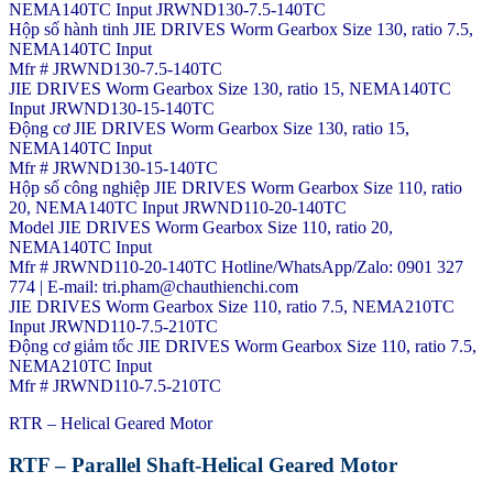
NEMA140TC Input JRWND130-7.5-140TC
Hộp số hành tinh JIE DRIVES Worm Gearbox Size 130, ratio 7.5,
NEMA140TC Input
Mfr # JRWND130-7.5-140TC
JIE DRIVES Worm Gearbox Size 130, ratio 15, NEMA140TC
Input JRWND130-15-140TC
Động cơ JIE DRIVES Worm Gearbox Size 130, ratio 15,
NEMA140TC Input
Mfr # JRWND130-15-140TC
Hộp số công nghiệp JIE DRIVES Worm Gearbox Size 110, ratio
20, NEMA140TC Input JRWND110-20-140TC
Model JIE DRIVES Worm Gearbox Size 110, ratio 20,
NEMA140TC Input
Mfr # JRWND110-20-140TC Hotline/WhatsApp/Zalo: 0901 327
774 | E-mail: tri.pham@chauthienchi.com
JIE DRIVES Worm Gearbox Size 110, ratio 7.5, NEMA210TC
Input JRWND110-7.5-210TC
Động cơ giảm tốc JIE DRIVES Worm Gearbox Size 110, ratio 7.5,
NEMA210TC Input
Mfr # JRWND110-7.5-210TC
RTR – Helical Geared Motor
RTF – Parallel Shaft-Helical Geared Motor