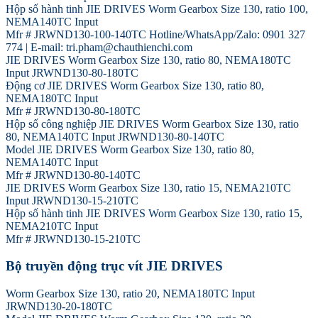
Hộp số hành tinh JIE DRIVES Worm Gearbox Size 130, ratio 100,
NEMA140TC Input
Mfr # JRWND130-100-140TC Hotline/WhatsApp/Zalo: 0901 327
774 | E-mail: tri.pham@chauthienchi.com
JIE DRIVES Worm Gearbox Size 130, ratio 80, NEMA180TC
Input JRWND130-80-180TC
Động cơ JIE DRIVES Worm Gearbox Size 130, ratio 80,
NEMA180TC Input
Mfr # JRWND130-80-180TC
Hộp số công nghiệp JIE DRIVES Worm Gearbox Size 130, ratio
80, NEMA140TC Input JRWND130-80-140TC
Model JIE DRIVES Worm Gearbox Size 130, ratio 80,
NEMA140TC Input
Mfr # JRWND130-80-140TC
JIE DRIVES Worm Gearbox Size 130, ratio 15, NEMA210TC
Input JRWND130-15-210TC
Hộp số hành tinh JIE DRIVES Worm Gearbox Size 130, ratio 15,
NEMA210TC Input
Mfr # JRWND130-15-210TC
Bộ truyền động trục vít JIE DRIVES
Worm Gearbox Size 130, ratio 20, NEMA180TC Input
JRWND130-20-180TC