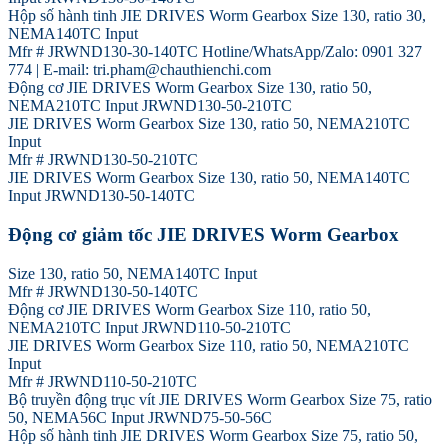
Hộp số hành tinh JIE DRIVES Worm Gearbox Size 130, ratio 30,
NEMA140TC Input
Mfr # JRWND130-30-140TC Hotline/WhatsApp/Zalo: 0901 327
774 | E-mail: tri.pham@chauthienchi.com
Động cơ JIE DRIVES Worm Gearbox Size 130, ratio 50,
NEMA210TC Input JRWND130-50-210TC
JIE DRIVES Worm Gearbox Size 130, ratio 50, NEMA210TC
Input
Mfr # JRWND130-50-210TC
JIE DRIVES Worm Gearbox Size 130, ratio 50, NEMA140TC
Input JRWND130-50-140TC
Động cơ giảm tốc JIE DRIVES Worm Gearbox
Size 130, ratio 50, NEMA140TC Input
Mfr # JRWND130-50-140TC
Động cơ JIE DRIVES Worm Gearbox Size 110, ratio 50,
NEMA210TC Input JRWND110-50-210TC
JIE DRIVES Worm Gearbox Size 110, ratio 50, NEMA210TC
Input
Mfr # JRWND110-50-210TC
Bộ truyền động trục vít JIE DRIVES Worm Gearbox Size 75, ratio
50, NEMA56C Input JRWND75-50-56C
Hộp số hành tinh JIE DRIVES Worm Gearbox Size 75, ratio 50,