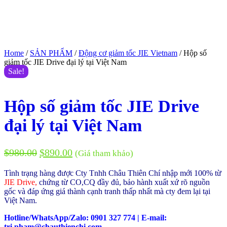
Home
/
SẢN PHẨM
/
Động cơ giảm tốc JIE Vietnam
/ Hộp số
giảm tốc JIE Drive đại lý tại Việt Nam
Sale!
Hộp số giảm tốc JIE Drive
đại lý tại Việt Nam
$
980.00
$
890.00
(Giá tham khảo)
Tình trạng hàng được Cty Tnhh Châu Thiên Chí nhập mới 100% từ
JIE Drive,
chứng từ CO,CQ đầy đủ, bảo hành xuất xứ rõ nguồn
gốc và đáp ứng giá thành cạnh tranh thấp nhất mà cty đem lại tại
Việt Nam.
Hotline/WhatsApp/Zalo: 0901 327 774 | E-mail:
tri.pham@chauthienchi.com