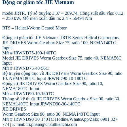
Động cơ giảm tốc JIE Vietnam
model JRTR, Tỷ số truyền: 3,37 ~ 289,74, Công suất đầu vào: 0,12
~ 250 kW, Mô-men xoắn đầu ra: 2,4 ~ 56494 Nm
RTS – Helical-Worm Geared Motor
Động cơ giảm tốc JIE Vietnam | JRTR Series Helical Gearmotors
JIE DRIVES Worm Gearbox Size 75, ratio 100, NEMA140TC
Input
Mfr # JRWND75-100-140TC
Model JIE DRIVES Worm Gearbox Size 75, ratio 40, NEMA56C
Input
Mfr # JRWND75-40-56C
Bộ truyền động trục vít JIE DRIVES Worm Gearbox Size 90, ratio
10, NEMA180TC Input JRWND90-10-180TC
Động cơ JIE DRIVES Worm Gearbox Size 90, ratio 10,
NEMA180TC Input
Mfr # JRWND90-10-180TC
Thông số kỹ thuật JIE DRIVES Worm Gearbox Size 90, ratio 30,
NEMA140TC Input JRWND90-30-140TC
JIE DRIVES
Worm Gearbox Size 90, ratio 30, NEMA140TC Input
Mfr # JRWND90-30-140TC Hotline/WhatsApp/Zalo: 0901 327
774 | E-mail: tri.pham@chauthienchi.com