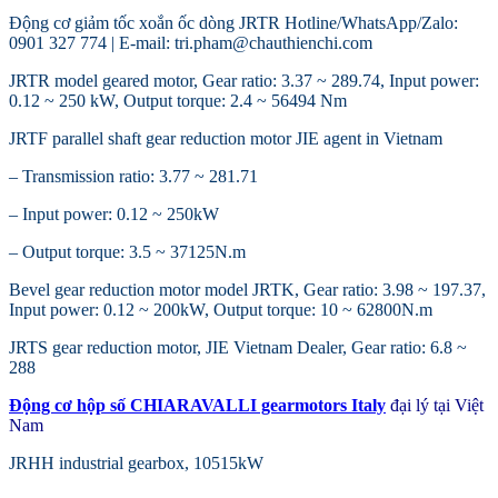
Động cơ giảm tốc xoắn ốc dòng JRTR Hotline/WhatsApp/Zalo:
0901 327 774 | E-mail: tri.pham@chauthienchi.com
JRTR model geared motor, Gear ratio: 3.37 ~ 289.74, Input power:
0.12 ~ 250 kW, Output torque: 2.4 ~ 56494 Nm
JRTF parallel shaft gear reduction motor JIE agent in Vietnam
– Transmission ratio: 3.77 ~ 281.71
– Input power: 0.12 ~ 250kW
– Output torque: 3.5 ~ 37125N.m
Bevel gear reduction motor model JRTK, Gear ratio: 3.98 ~ 197.37,
Input power: 0.12 ~ 200kW, Output torque: 10 ~ 62800N.m
JRTS gear reduction motor, JIE Vietnam Dealer, Gear ratio: 6.8 ~
288
Động cơ hộp số CHIARAVALLI gearmotors Italy
đại lý tại Việt
Nam
JRHH industrial gearbox, 10515kW