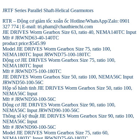
JRTF Series Parallel Shaft-Helical Gearmotors
RTR – Động cơ giảm tốc xoắn ốc Hotline/WhatsApp/Zalo: 0901
327 774 | E-mail: tri.pham@chauthienchi.com
JIE DRIVES Worm Gearbox Size 63, ratio 40, NEMA140TC Input
Mfr # JRWND63-40-140TC
product price:$545.99
Model JIE DRIVES Worm Gearbox Size 75, ratio 100,
NEMA180TC Input JRWND75-100-180TC
Động cơ JIE DRIVES Worm Gearbox Size 75, ratio 100,
NEMA180TC Input
Mfr # JRWND75-100-180TC
JIE DRIVES Worm Gearbox Size 50, ratio 100, NEMA56C Input
JRWND50-100-56C
Hộp số hành tinh JIE DRIVES Worm Gearbox Size 50, ratio 100,
NEMA56C Input
Mfr # JRWND50-100-56C
Động cơ JIE DRIVES Worm Gearbox Size 90, ratio 100,
NEMA56C Input JRWND90-100-56C
Thông số kỹ thuật JIE DRIVES Worm Gearbox Size 90, ratio 100,
NEMA56C Input
Mfr # JRWND90-100-56C
Model JIE DRIVES Worm Gearbox Size 75, ratio 60,
NEMA180TC Input JRWND75-60-180TC