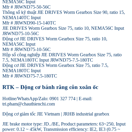
NEMA56C Input
Mfr # JRWND75-50-56C
Thông số kỹ thuật JIE DRIVES Worm Gearbox Size 90, ratio 15,
NEMA140TC Input
Mfr # JRWND90-15-140TC
JIE DRIVES Worm Gearbox Size 75, ratio 10, NEMA56C Input
JRWND75-10-56C
Động cơ JIE DRIVES Worm Gearbox Size 75, ratio 10,
NEMA56C Input
Mfr # JRWND75-10-56C
Hộp số công nghiệp JIE DRIVES Worm Gearbox Size 75, ratio
7.5, NEMA180TC Input JRWND75-7.5-180TC
Động cơ JIE DRIVES Worm Gearbox Size 75, ratio 7.5,
NEMA180TC Input
Mfr # JRWND75-7.5-180TC
RTK – Động cơ bánh răng côn xoắn ốc
Hotline/WhatsApp/Zalo: 0901 327 774 | E-mail:
tri.pham@chauthienchi.com
Động cơ giảm tốc JIE Vietnam | JRHB industrial gearbox
JIE brake motor type: JD../BE, Product parameters: 63~250, Input
power: 0.12 ~ 45kW, Transmission efficiency: IE2, IE3 (0.75 ~