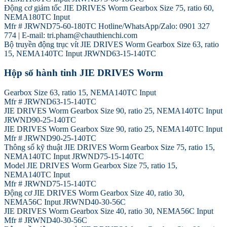
Động cơ giảm tốc JIE DRIVES Worm Gearbox Size 75, ratio 60,
NEMA180TC Input
Mfr # JRWND75-60-180TC Hotline/WhatsApp/Zalo: 0901 327
774 | E-mail: tri.pham@chauthienchi.com
Bộ truyền động trục vít JIE DRIVES Worm Gearbox Size 63, ratio
15, NEMA140TC Input JRWND63-15-140TC
Hộp số hành tinh JIE DRIVES Worm
Gearbox Size 63, ratio 15, NEMA140TC Input
Mfr # JRWND63-15-140TC
JIE DRIVES Worm Gearbox Size 90, ratio 25, NEMA140TC Input
JRWND90-25-140TC
JIE DRIVES Worm Gearbox Size 90, ratio 25, NEMA140TC Input
Mfr # JRWND90-25-140TC
Thông số kỹ thuật JIE DRIVES Worm Gearbox Size 75, ratio 15,
NEMA140TC Input JRWND75-15-140TC
Model JIE DRIVES Worm Gearbox Size 75, ratio 15,
NEMA140TC Input
Mfr # JRWND75-15-140TC
Động cơ JIE DRIVES Worm Gearbox Size 40, ratio 30,
NEMA56C Input JRWND40-30-56C
JIE DRIVES Worm Gearbox Size 40, ratio 30, NEMA56C Input
Mfr # JRWND40-30-56C