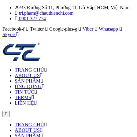
29/33 Đường Số 11, Phường 11, Gò Vấp, HCM, Việt Nam.
tri.pham@chauthienchi.com
0901 327 774
Facebook-f
Twitter
Google-plus-g
Viber
Whatsapp
Skype
TRANG CHỦ
ABOUT US
SẢN PHẨM
ỨNG DỤNG
TIN TỨC
TERMS
LIÊN HỆ
TRANG CHỦ
ABOUT US
SẢN PHẨM