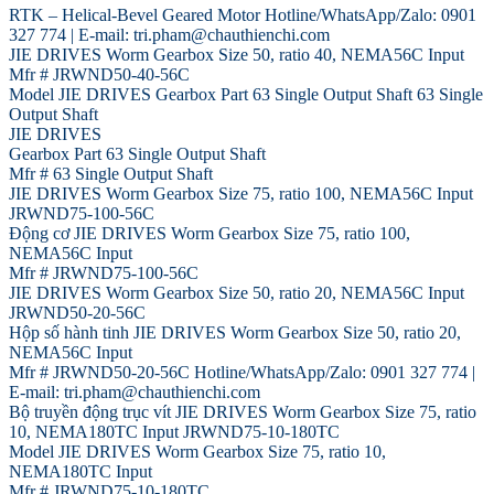
RTK – Helical-Bevel Geared Motor Hotline/WhatsApp/Zalo: 0901
327 774 | E-mail: tri.pham@chauthienchi.com
JIE DRIVES Worm Gearbox Size 50, ratio 40, NEMA56C Input
Mfr # JRWND50-40-56C
Model JIE DRIVES Gearbox Part 63 Single Output Shaft 63 Single
Output Shaft
JIE DRIVES
Gearbox Part 63 Single Output Shaft
Mfr # 63 Single Output Shaft
JIE DRIVES Worm Gearbox Size 75, ratio 100, NEMA56C Input
JRWND75-100-56C
Động cơ JIE DRIVES Worm Gearbox Size 75, ratio 100,
NEMA56C Input
Mfr # JRWND75-100-56C
JIE DRIVES Worm Gearbox Size 50, ratio 20, NEMA56C Input
JRWND50-20-56C
Hộp số hành tinh JIE DRIVES Worm Gearbox Size 50, ratio 20,
NEMA56C Input
Mfr # JRWND50-20-56C Hotline/WhatsApp/Zalo: 0901 327 774 |
E-mail: tri.pham@chauthienchi.com
Bộ truyền động trục vít JIE DRIVES Worm Gearbox Size 75, ratio
10, NEMA180TC Input JRWND75-10-180TC
Model JIE DRIVES Worm Gearbox Size 75, ratio 10,
NEMA180TC Input
Mfr # JRWND75-10-180TC