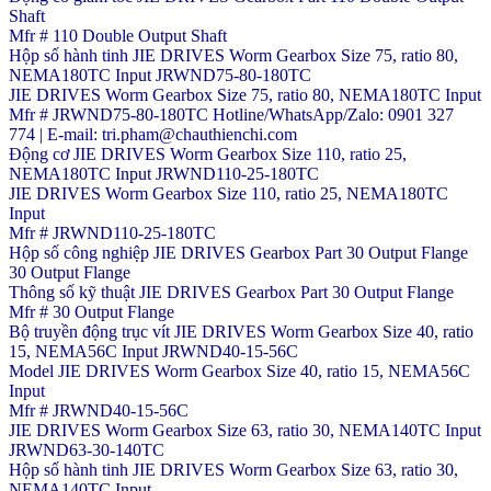
Shaft
Mfr # 110 Double Output Shaft
Hộp số hành tinh JIE DRIVES Worm Gearbox Size 75, ratio 80,
NEMA180TC Input JRWND75-80-180TC
JIE DRIVES Worm Gearbox Size 75, ratio 80, NEMA180TC Input
Mfr # JRWND75-80-180TC Hotline/WhatsApp/Zalo: 0901 327
774 | E-mail: tri.pham@chauthienchi.com
Động cơ JIE DRIVES Worm Gearbox Size 110, ratio 25,
NEMA180TC Input JRWND110-25-180TC
JIE DRIVES Worm Gearbox Size 110, ratio 25, NEMA180TC
Input
Mfr # JRWND110-25-180TC
Hộp số công nghiệp JIE DRIVES Gearbox Part 30 Output Flange
30 Output Flange
Thông số kỹ thuật JIE DRIVES Gearbox Part 30 Output Flange
Mfr # 30 Output Flange
Bộ truyền động trục vít JIE DRIVES Worm Gearbox Size 40, ratio
15, NEMA56C Input JRWND40-15-56C
Model JIE DRIVES Worm Gearbox Size 40, ratio 15, NEMA56C
Input
Mfr # JRWND40-15-56C
JIE DRIVES Worm Gearbox Size 63, ratio 30, NEMA140TC Input
JRWND63-30-140TC
Hộp số hành tinh JIE DRIVES Worm Gearbox Size 63, ratio 30,
NEMA140TC Input