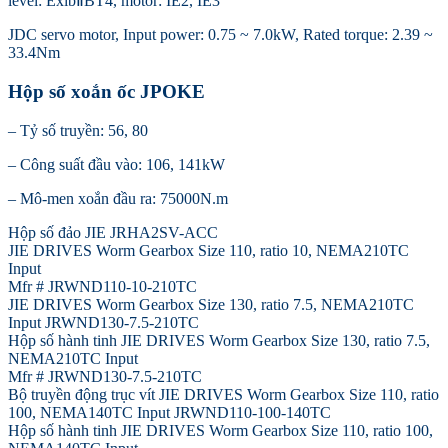
level: ExibⅡBT4, motor: IE2, IE3
JDC servo motor, Input power: 0.75 ~ 7.0kW, Rated torque: 2.39 ~
33.4Nm
Hộp số xoắn ốc JPOKE
– Tỷ số truyền: 56, 80
– Công suất đầu vào: 106, 141kW
– Mô-men xoắn đầu ra: 75000N.m
Hộp số đảo JIE JRHA2SV-ACC
JIE DRIVES Worm Gearbox Size 110, ratio 10, NEMA210TC
Input
Mfr # JRWND110-10-210TC
JIE DRIVES Worm Gearbox Size 130, ratio 7.5, NEMA210TC
Input JRWND130-7.5-210TC
Hộp số hành tinh JIE DRIVES Worm Gearbox Size 130, ratio 7.5,
NEMA210TC Input
Mfr # JRWND130-7.5-210TC
Bộ truyền động trục vít JIE DRIVES Worm Gearbox Size 110, ratio
100, NEMA140TC Input JRWND110-100-140TC
Hộp số hành tinh JIE DRIVES Worm Gearbox Size 110, ratio 100,