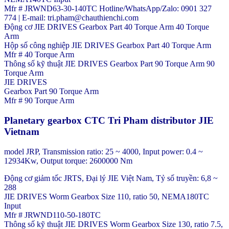
Mfr # JRWND63-30-140TC Hotline/WhatsApp/Zalo: 0901 327
774 | E-mail: tri.pham@chauthienchi.com
Động cơ JIE DRIVES Gearbox Part 40 Torque Arm 40 Torque
Arm
Hộp số công nghiệp JIE DRIVES Gearbox Part 40 Torque Arm
Mfr # 40 Torque Arm
Thông số kỹ thuật JIE DRIVES Gearbox Part 90 Torque Arm 90
Torque Arm
JIE DRIVES
Gearbox Part 90 Torque Arm
Mfr # 90 Torque Arm
Planetary gearbox CTC Tri Pham distributor JIE
Vietnam
model JRP, Transmission ratio: 25 ~ 4000, Input power: 0.4 ~
12934Kw, Output torque: 2600000 Nm
Động cơ giảm tốc JRTS, Đại lý JIE Việt Nam, Tỷ số truyền: 6,8 ~
288
JIE DRIVES Worm Gearbox Size 110, ratio 50, NEMA180TC
Input
Mfr # JRWND110-50-180TC
Thông số kỹ thuật JIE DRIVES Worm Gearbox Size 130, ratio 7.5,