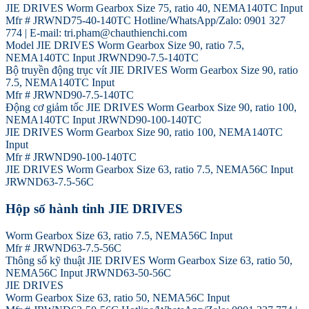
JIE DRIVES Worm Gearbox Size 75, ratio 40, NEMA140TC Input
Mfr # JRWND75-40-140TC Hotline/WhatsApp/Zalo: 0901 327
774 | E-mail: tri.pham@chauthienchi.com
Model JIE DRIVES Worm Gearbox Size 90, ratio 7.5,
NEMA140TC Input JRWND90-7.5-140TC
Bộ truyền động trục vít JIE DRIVES Worm Gearbox Size 90, ratio
7.5, NEMA140TC Input
Mfr # JRWND90-7.5-140TC
Động cơ giảm tốc JIE DRIVES Worm Gearbox Size 90, ratio 100,
NEMA140TC Input JRWND90-100-140TC
JIE DRIVES Worm Gearbox Size 90, ratio 100, NEMA140TC
Input
Mfr # JRWND90-100-140TC
JIE DRIVES Worm Gearbox Size 63, ratio 7.5, NEMA56C Input
JRWND63-7.5-56C
Hộp số hành tinh JIE DRIVES
Worm Gearbox Size 63, ratio 7.5, NEMA56C Input
Mfr # JRWND63-7.5-56C
Thông số kỹ thuật JIE DRIVES Worm Gearbox Size 63, ratio 50,
NEMA56C Input JRWND63-50-56C
JIE DRIVES
Worm Gearbox Size 63, ratio 50, NEMA56C Input